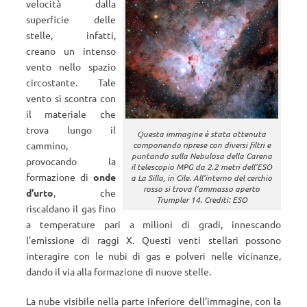
velocità dalla
superficie delle
stelle, infatti,
creano un intenso
vento nello spazio
circostante. Tale
vento si scontra con
il materiale che
trova lungo il
Questa immagine è stata ottenuta
cammino,
componendo riprese con diversi filtri e
puntando sulla Nebulosa della Carena
provocando la
il telescopio MPG da 2.2 metri dell’ESO
formazione di
onde
a La Silla, in Cile. All’interno del cerchio
rosso si trova l’ammasso aperto
d’urto
, che
Trumpler 14. Crediti: ESO
riscaldano il gas fino
a temperature pari a milioni di gradi, innescando
l’emissione di raggi X. Questi venti stellari possono
interagire con le nubi di gas e polveri nelle vicinanze,
dando il via alla formazione di nuove stelle.
La nube visibile nella parte inferiore dell’immagine, con la