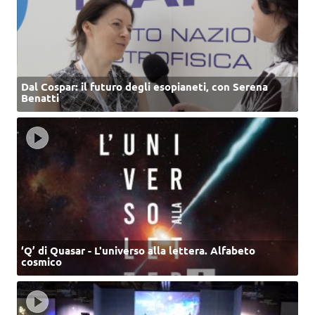
Dal Cospar: il futuro degli esopianeti, con Serena
Benatti
‘Q’ di Quasar - L'universo alla lettera. Alfabeto
cosmico