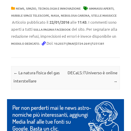
,
,
,
NEWS
SPAZIO
TECNOLOGIA E INNOVAZIONE
AMMASSI APERTI
,
,
,
HUBBLE SPACE TELESCOPE
NASA
NEBULOSA CARENA
STELLE MASSICCE
Articolo pubblicato il
22/01/2016
alle
11:43
. I commenti sono
aperti a tutti
del sito. Per segnalare alla
SULLA PAGINA FACEBOOK
redazione refusi, imprecisioni ed errori è invece disponibile un
.
Doi:
MODULO DEDICATO
10.20371/INAF/2724-2641/1251381
Navigazione articolo
←
La natura fisica del gas
DECaLS: l’Universo è online
interstellare
→