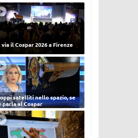
 via il Cospar 2026 a Firenze
oppi satelliti nello spazio, se
 parla al Cospar