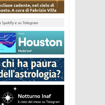
eclisse cadente, nel cielo di
osto. A cura di Fabrizio Villa
u Spotify e su Telegram