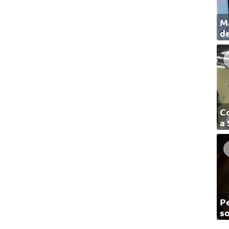
Ma
de
C
a
Pe
so