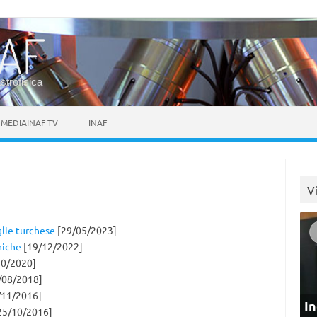
astrofisica
MEDIAINAF TV
INAF
V
glie turchese
[29/05/2023]
miche
[19/12/2022]
0/2020]
/08/2018]
/11/2016]
In
25/10/2016]