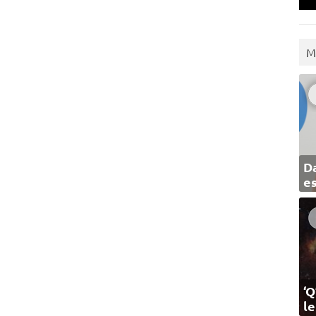
M
Da
e
‘Q
l