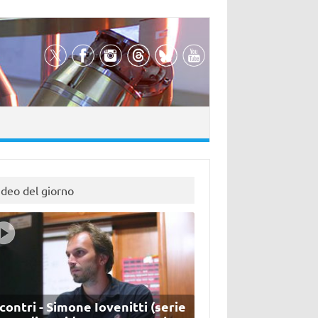
ideo del giorno
contri - Simone Iovenitti (serie