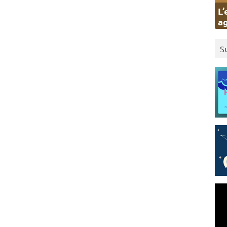
L’
ag
S