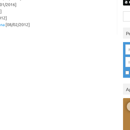
a 
01/2016]
]
Rice
012]
per:
ena
[08/02/2012]
P
A