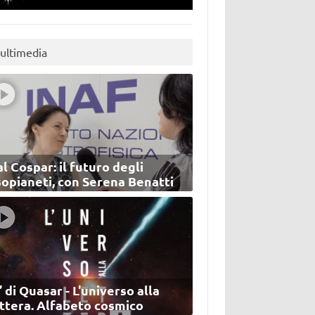
ultimedia
l Cospar: il futuro degli
sopianeti, con Serena Benatti
’ di Quasar - L'universo alla
ettera. Alfabeto cosmico