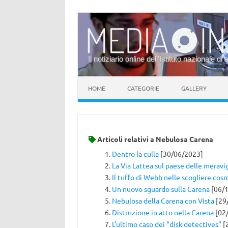
Il notiziario online dell’Istituto nazionale di 
Vai al contenuto
HOME
CATEGORIE
GALLERY
Articoli relativi a
Nebulosa Carena
Dentro la culla
[30/06/2023]
La Via Lattea sul paese delle meravi
Il tuffo di Webb nelle scogliere cos
Un nuovo sguardo sulla Carena
[06/1
Nebulosa della Carena con Vista
[29
Distruzione in atto nella Carena
[02
L’ultimo caso dei “disk detectives”
[