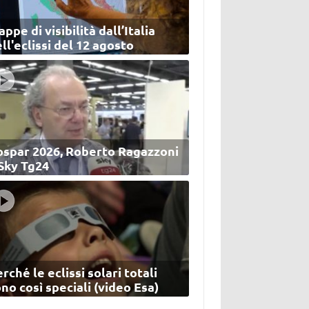
ppe di visibilità dall’Italia
ll'eclissi del 12 agosto
ospar 2026, Roberto Ragazzoni
 Sky Tg24
rché le eclissi solari totali
no così speciali (video Esa)