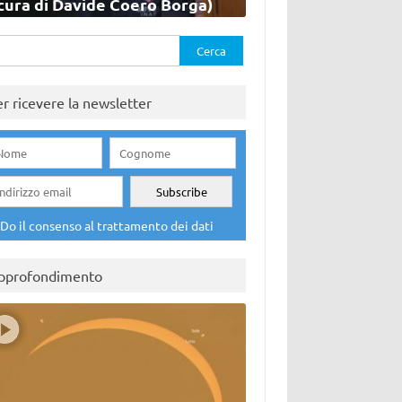
cura di Davide Coero Borga)
rca
er ricevere la newsletter
Do il consenso al trattamento dei dati
pprofondimento