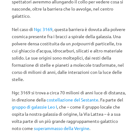
spettatori avremmo allungando il collo per vedere cosa si
nasconde, oltre la barriera che lo avvolge, nel centro
galattico.
Nel caso di
Ngc 3169
, questa barriera è dovuta alla polvere
cosmica presente fra i bracci a spirale della galassia. Una
polvere densa costituita da un
potpourri
di particelle, tra
cui ghiaccio d’acqua, idrocarburi, silicati e altro materiale
solido. Le sue origini sono molteplici, dai resti della
formazione di stelle e pianeti a molecole trasformate, nel
corso di milioni di anni, dalle interazioni con la luce delle
stelle.
Ngc 3169 si trova a circa 70 milioni di anni luce di distanza,
in direzione della
costellazione del Sestante
. Fa parte del
gruppo di galassie Leo I
, che – come il gruppo locale che
ospita la nostra galassia di origine, la Via Lattea – è a sua
volta parte di un più grande raggruppamento galattico
noto come
superammasso della Vergine
.