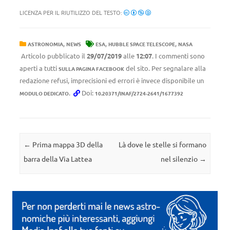
LICENZA PER IL RIUTILIZZO DEL TESTO:
,
,
,
ASTRONOMIA
NEWS
ESA
HUBBLE SPACE TELESCOPE
NASA
Articolo pubblicato il
29/07/2019
alle
12:07
. I commenti sono
aperti a tutti
del sito. Per segnalare alla
SULLA PAGINA FACEBOOK
redazione refusi, imprecisioni ed errori è invece disponibile un
.
Doi:
MODULO DEDICATO
10.20371/INAF/2724-2641/1677392
Navigazione articolo
←
Prima mappa 3D della
Là dove le stelle si formano
barra della Via Lattea
nel silenzio
→