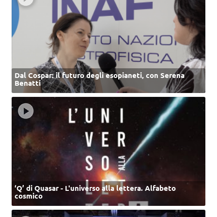
Dal Cospar: il futuro degli esopianeti, con Serena
Benatti
‘Q’ di Quasar - L'universo alla lettera. Alfabeto
cosmico