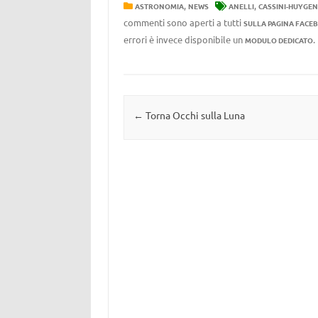
,
,
ASTRONOMIA
NEWS
ANELLI
CASSINI-HUYGEN
commenti sono aperti a tutti
SULLA PAGINA FACE
errori è invece disponibile un
MODULO DEDICATO
Navigazione articolo
←
Torna Occhi sulla Luna