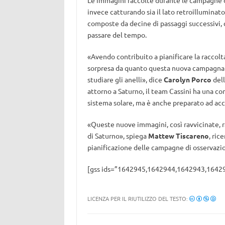
Le immagini raccolte durante le campagne o
invece catturando sia il lato retroilluminato
composte da decine di passaggi successivi,
passare del tempo.
«
Avendo contribuito a pianificare la raccolt
sorpresa da quanto questa nuova campagna ab
studiare gli anelli
», dice
Carolyn Porco
dell
attorno a Saturno, il team Cassini ha una c
sistema solare, ma è anche preparato ad acc
«
Queste nuove immagini, così ravvicinate, 
di Saturno
», spiega
Mattew Tiscareno
, ric
pianificazione delle campagne di osservazion
[gss ids=”1642945,1642944,1642943,164294
LICENZA PER IL RIUTILIZZO DEL TESTO: