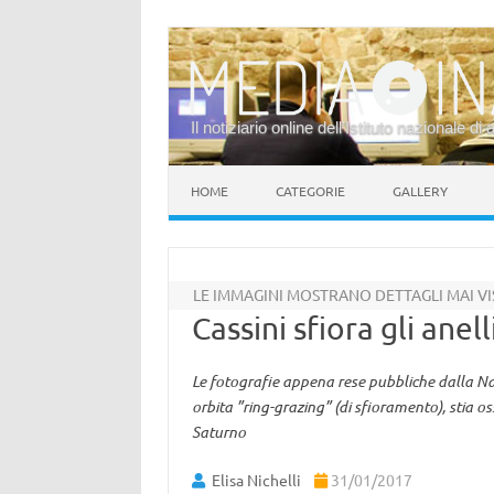
Il notiziario online dell’Istituto nazionale di 
Vai al contenuto
HOME
CATEGORIE
GALLERY
LE IMMAGINI MOSTRANO DETTAGLI MAI VI
Cassini sfiora gli anel
Le fotografie appena rese pubbliche dalla Nas
orbita ”ring-grazing” (di sfioramento), stia os
Saturno
Elisa Nichelli
31/01/2017