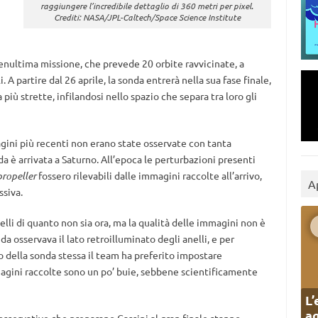
raggiungere l’incredibile dettaglio di 360 metri per pixel.
Crediti: NASA/JPL-Caltech/Space Science Institute
enultima missione, che prevede 20 orbite ravvicinate, a
. A partire dal 26 aprile, la sonda entrerà nella sua fase finale,
più strette, infilandosi nello spazio che separa tra loro gli
gini più recenti non erano state osservate con tanta
 è arrivata a Saturno. All’epoca le perturbazioni presenti
propeller
fossero rilevabili dalle immagini raccolte all’arrivo,
A
ssiva.
nelli di quanto non sia ora, ma la qualità delle immagini non è
da osservava il lato retroilluminato degli anelli, e per
 della sonda stessa il team ha preferito impostare
agini raccolte sono un po’ buie, sebbene scientificamente
L’
ag