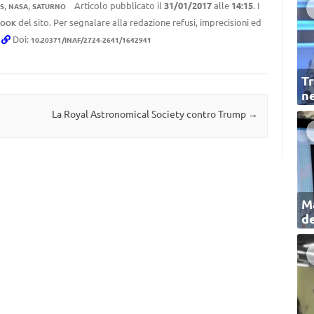
,
,
Articolo pubblicato il
31/01/2017
alle
14:15
. I
S
NASA
SATURNO
del sito. Per segnalare alla redazione refusi, imprecisioni ed
BOOK
.
Doi:
10.20371/INAF/2724-2641/1642941
Tr
ne
La Royal Astronomical Society contro Trump
→
Ma
de