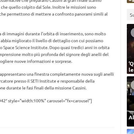
sservative che preparano Cassini al gran finale stanno
 che quello colpito dal Sole. Inoltre le missioni sono
 che permettono di mettere a confronto panorami simili al
S
a di immagini durante l’orbita di inserimento, sono molto
bia migliorato il livello di dettaglio con cui possiamo
o Space Science Institute. Dopo quasi tredici anni in orbita
omprensione molto più profonda del signore degli anelli del
ogliere nuove informazioni e sorprese.
‘Q
l
rappresentano una finestra completamente nuova sugli anelli
ercatore presso il SETI Institute e responsabile della
e durante le fasi finali della missione Cassini.
2″ style=”width:100%” carousel=”fx=carousel”]
Al