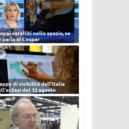
oppi satelliti nello spazio, se
 parla al Cospar
ppe di visibilità dall’Italia
ll'eclissi del 12 agosto