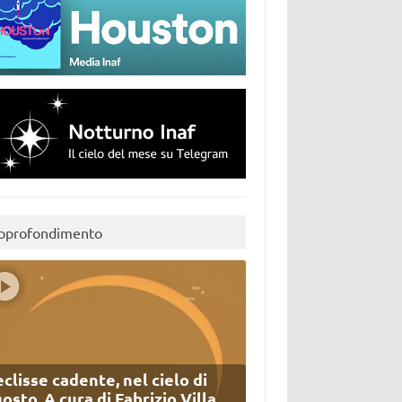
pprofondimento
eclisse cadente, nel cielo di
osto. A cura di Fabrizio Villa