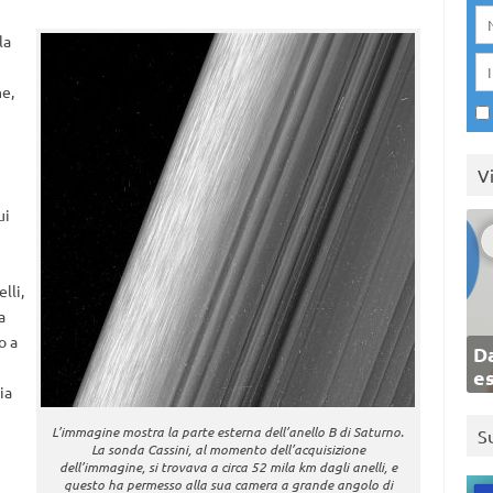
 la
ne,
V
ui
lli,
a
o a
Da
e
ia
L’immagine mostra la parte esterna dell’anello B di Saturno.
S
La sonda Cassini, al momento dell’acquisizione
dell’immagine, si trovava a circa 52 mila km dagli anelli, e
questo ha permesso alla sua camera a grande angolo di