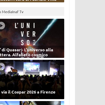
u MediaInaf Tv
’ di Quasar - L'universo alla
ettera. Alfabeto cosmico
 via il Cospar 2026 a Firenze