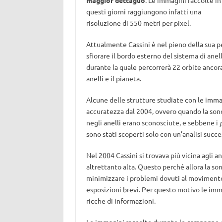
maggior dettaglio
. Le immagini raccolte in
questi giorni raggiungono infatti una
risoluzione di 550 metri per pixel.
Attualmente Cassini è nel pieno della sua p
sfiorare il bordo esterno del sistema di anelli
durante la quale percorrerà 22 orbite ancora 
anelli e il pianeta.
Alcune delle strutture studiate con le imma
accuratezza dal 2004, ovvero quando la sonda
negli anelli erano sconosciute, e sebbene i
sono stati scoperti solo con un’analisi succe
Nel 2004 Cassini si trovava più vicina agli a
altrettanto alta. Questo perché allora la son
minimizzare i problemi dovuti al movimento
esposizioni brevi. Per questo motivo le imm
ricche di informazioni.