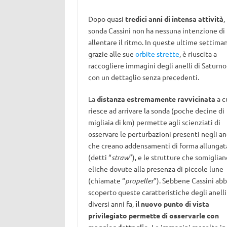
Dopo quasi
tredici anni di intensa attività
,
sonda Cassini non ha nessuna intenzione di
allentare il ritmo. In queste ultime settima
grazie alle sue
orbite strette
, è riuscita a
raccogliere immagini degli anelli di Saturno
con un dettaglio senza precedenti.
La
distanza estremamente ravvicinata
a c
riesce ad arrivare la sonda (poche decine di
migliaia di km) permette agli scienziati di
osservare le perturbazioni presenti negli ane
che creano addensamenti di forma allungat
(detti “
straw
”), e le strutture che somiglian
eliche dovute alla presenza di piccole lune
(chiamate “
propeller
”). Sebbene Cassini abb
scoperto queste caratteristiche degli anelli
diversi anni fa,
il nuovo punto di vista
privilegiato permette di osservarle con