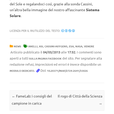
del Sole e regalandoci così, grazie alla sonda Cassini,
un’altra bella immagine del nostro affascinante
Sistema
Solare
.
LICENZA PER IL RIUTILIZZO DEL TESTO:
,
,
,
,
,
NEWS
ANELLI
ASI
CASSINI-HUYGENS
ESA
NASA
VENERE
Articolo pubblicato il
04/03/2013
alle
17:52
. I commenti sono
aperti a tutti
del sito. Per segnalare alla
SULLA PAGINA FACEBOOK
redazione refusi, imprecisioni ed errori è invece disponibile un
.
Doi:
MODULO DEDICATO
10.20371/INAF/2724-2641/33026
Navigazione articolo
←
FameLab: i consigli del
Il rogo di Città della Scienza
campione in carica
→