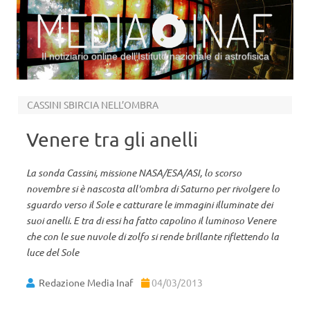
Il notiziario online dell’Istituto nazionale di astrofisica
Vai al contenuto
CASSINI SBIRCIA NELL’OMBRA
Venere tra gli anelli
La sonda Cassini, missione NASA/ESA/ASI, lo scorso
novembre si è nascosta all'ombra di Saturno per rivolgere lo
sguardo verso il Sole e catturare le immagini illuminate dei
suoi anelli. E tra di essi ha fatto capolino il luminoso Venere
che con le sue nuvole di zolfo si rende brillante riflettendo la
luce del Sole
Redazione Media Inaf
04/03/2013