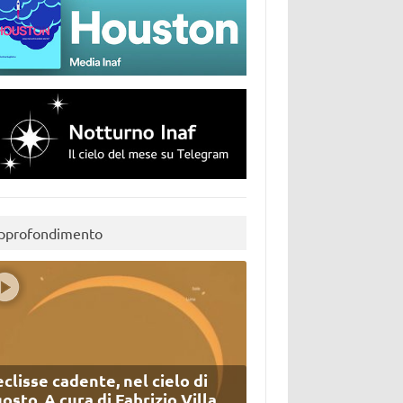
pprofondimento
eclisse cadente, nel cielo di
osto. A cura di Fabrizio Villa