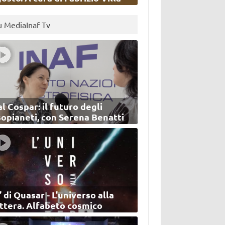
u MediaInaf Tv
l Cospar: il futuro degli
sopianeti, con Serena Benatti
’ di Quasar - L'universo alla
ettera. Alfabeto cosmico