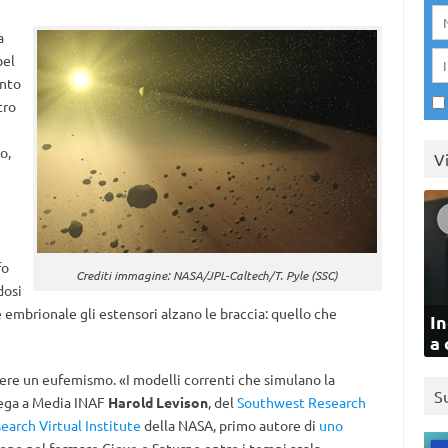
a
bel
anto
tro
o,
V
fo
Crediti immagine: NASA/JPL-Caltech/T. Pyle (SSC)
dosi
e embrionale gli estensori alzano le braccia: quello che
In
a 
ssere un eufemismo. «I modelli correnti che simulano la
S
iega a Media INAF
Harold Levison
, del
Southwest Research
earch Virtual Institute
della NASA, primo autore di
uno