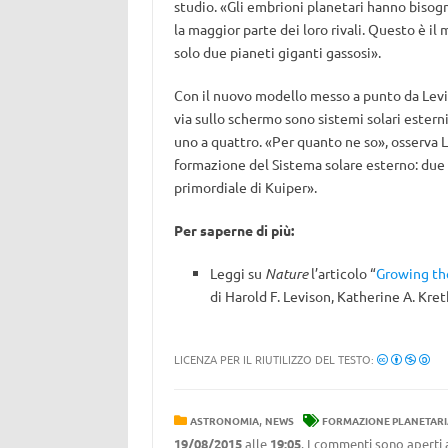
studio. «Gli embrioni planetari hanno bisog
la maggior parte dei loro rivali. Questo è il 
solo due pianeti giganti gassosi».
Con il nuovo modello messo a punto da Levis
via sullo schermo sono sistemi solari esterni
uno a quattro. «Per quanto ne so», osserva L
formazione del Sistema solare esterno: due p
primordiale di Kuiper».
Per saperne di più:
Leggi su
Nature
l’articolo “
Growing the
di Harold F. Levison, Katherine A. Kre
LICENZA PER IL RIUTILIZZO DEL TESTO:
,
ASTRONOMIA
NEWS
FORMAZIONE PLANETARI
19/08/2015
alle
19:05
. I commenti sono aperti 