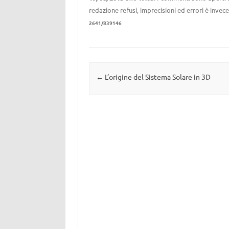
redazione refusi, imprecisioni ed errori è invec
2641/839146
Navigazione articolo
←
L’origine del Sistema Solare in 3D