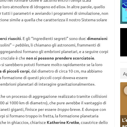
scono nel formare Giove e Saturno entro i tempi scala
 loro atmosfere di idrogeno ed elio». In altre parole, quello
tutti i parametri e avviando i programmi di simulazione, non
azione simile a quella che caratterizza il nostro Sistema solare
rci riusciti
. E gli “ingredienti segreti” sono due:
dimensioni
solini” –
pebbles
, li chiamano gli astronomi, frammenti di
gregandosi formano gli embrioni planetari, e a seguire corpi
o cruciale è che
non si possono prendere scorciatoie
.
si sarebbero potuti formare molto rapidamente se la loro
 di piccoli corpi
, dal diametro di circa 10 cm, ma abbiamo
A
a formazione di questi piccoli corpi doveva essere
embrioni planetari di interagire gravitazionalmente».
 che un processo di aggregazione realizzato tramite collisioni
100 ai 1000 km di diametro), che pure avrebbe il vantaggio di
ianeti giganti, finisce per essere
troppo
breve. E dunque con
 corpi si formano troppo in fretta, la formazione planetaria
L’
che in ghiaccio», chiarisce
Katherine Kretke
, coautrice dello
ag