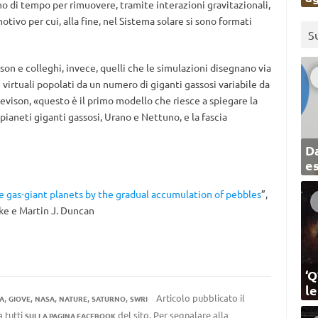
no di tempo per rimuovere, tramite interazioni gravitazionali,
motivo per cui, alla fine, nel Sistema solare si sono formati
S
on e colleghi, invece, quelli che le simulazioni disegnano via
 virtuali popolati da un numero di giganti gassosi variabile da
evison, «questo è il primo modello che riesce a spiegare la
ianeti giganti gassosi, Urano e Nettuno, e la fascia
Da
e
 gas-giant planets by the gradual accumulation of pebbles
”,
tke e Martin J. Duncan
‘Q
l
,
,
,
,
,
Articolo pubblicato il
A
GIOVE
NASA
NATURE
SATURNO
SWRI
a tutti
del sito. Per segnalare alla
SULLA PAGINA FACEBOOK