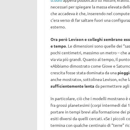
studio
appena pubblicato su
Nature
, «falli
necessari per spiegare la massa elevata delle
che accadeva è che, inserendo nel computer 
c’era verso di far saltare fuori una configur
esterno.
Ora però Levison e colleghi sembrano esse
e tempo
. Le dimensioni sono quelle dei “sas
pochi centimetri, massimo un metro – che ag
via via più grandi. Quanto al tempo, il punt
«Abbiamo dimostrato come Giove e Saturno 
crescita fosse stata dominata da una
pioggia
anche mostrato», sottolinea Levison, «che l
sufficientemente lenta
da permettere agli 
In particolare, ciò che i modelli mostrano è
fra grossi planetesimi (corpi intermedi dai 
portare in tempi brevi alla formazione dei p
esiti diversi da quelli cercati. «Se i piccoli
termina con qualche centinaio di “terre” ric