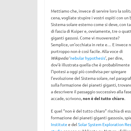
Mettiamo che, invece di servire loro la solit
cena, vogliate stupire i vostri ospiti con un 
Sistema solare esterno come si deve, con t
di fascia di Kuiper e, ovviamente, tre o quat
giganti gassosi. Come vi muovereste?
Semplice, un’occhiata in rete e… E invece n
purtroppo non è così facile. Alla voce di
Wikipedia
‘
nebular hypothesis
’, per dire,
dov’è illustrata quella che è probabilmente
l’ipotesi a oggi più condivisa per spiegare
l’evoluzione del Sistema solare, nel paragra
sulla formazione dei pianeti giganti, trovan
a descrivere il passaggio successivo alla fas
accade, scrivono,
non è del tutto chiaro
.
E quel “non è del tutto chiaro” rischia di e
formazione dei pianeti giganti gassosi», sp
Institute
e del
Solar System Exploration Res