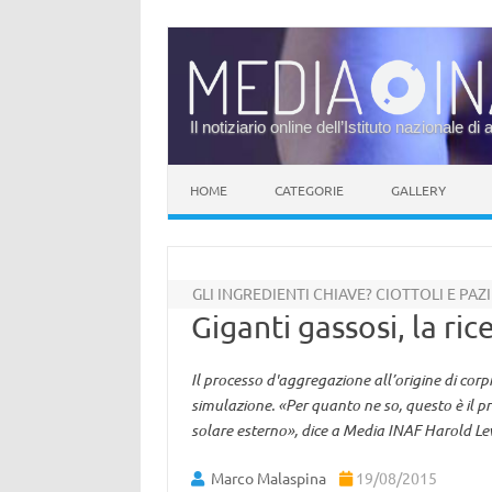
Il notiziario online dell’Istituto nazionale di 
Vai al contenuto
HOME
CATEGORIE
GALLERY
GLI INGREDIENTI CHIAVE? CIOTTOLI E PAZ
Giganti gassosi, la ri
Il processo d'aggregazione all’origine di corp
simulazione. «Per quanto ne so, questo è il p
solare esterno», dice a Media INAF Harold Lev
Marco Malaspina
19/08/2015