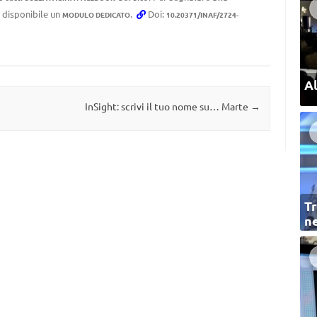
e disponibile un
.
Doi:
MODULO DEDICATO
10.20371/INAF/2724-
Al
InSight: scrivi il tuo nome su… Marte
→
Tr
ne