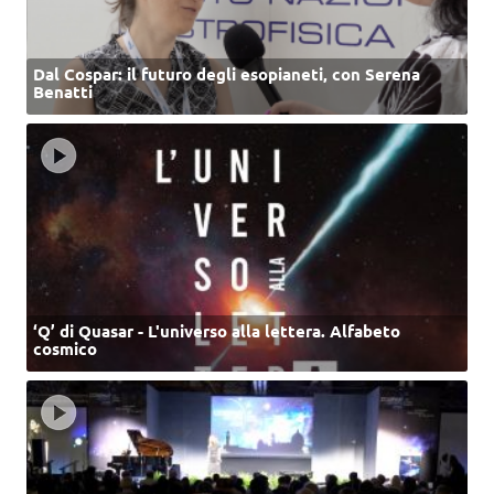
Dal Cospar: il futuro degli esopianeti, con Serena
Benatti
‘Q’ di Quasar - L'universo alla lettera. Alfabeto
cosmico