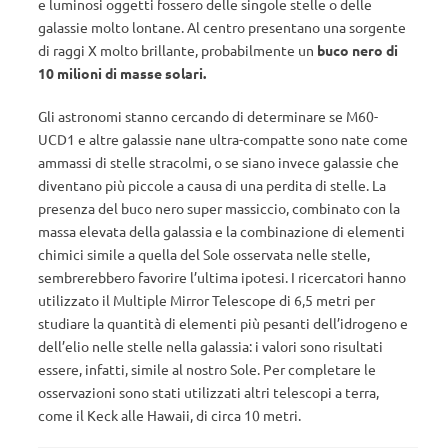
e luminosi oggetti fossero delle singole stelle o delle
galassie molto lontane. Al centro presentano una sorgente
di raggi X molto brillante, probabilmente un
buco nero
di
10 milioni di masse solari.
Gli astronomi stanno cercando di determinare se M60-
UCD1 e altre galassie nane ultra-compatte sono nate come
ammassi di stelle stracolmi, o se siano invece galassie che
diventano più piccole a causa di una perdita di stelle. La
presenza del buco nero super massiccio, combinato con la
massa elevata della galassia e la combinazione di elementi
chimici simile a quella del Sole osservata nelle stelle,
sembrerebbero favorire l’ultima ipotesi. I ricercatori hanno
utilizzato il Multiple Mirror Telescope di 6,5 metri per
studiare la quantità di elementi più pesanti dell’idrogeno e
dell’elio nelle stelle nella galassia: i valori sono risultati
essere, infatti, simile al nostro Sole. Per completare le
osservazioni sono stati utilizzati altri telescopi a terra,
come il Keck alle Hawaii, di circa 10 metri.