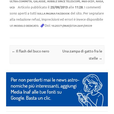
,
,
,
,
,
ULTRA-COMPATTA
GALASSIE
HUBBLE SPACE TELESCOPE
M60-UCD1
NASA
Articolo pubblicato il
25/09/2013
alle
11:28
. I commenti
UCD
sono aperti a tutti
del sito. Per segnalare
SULLA PAGINA FACEBOOK
alla redazione refusi, imprecisioni ed errori è invece disponibile
un
.
Doi:
MODULO DEDICATO
10.20371/INAF/2724-2641/39339
Navigazione articolo
←
Il flash del buco nero
Una zampa di gatto fra le
stelle
→