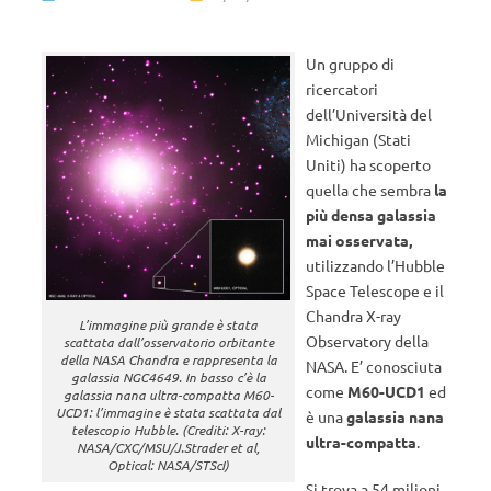
Un gruppo di
ricercatori
dell’Università del
Michigan (Stati
Uniti) ha scoperto
quella che sembra
la
più densa galassia
mai osservata,
utilizzando l’Hubble
Space Telescope e il
Chandra X-ray
L’immagine più grande è stata
Observatory della
scattata dall’osservatorio orbitante
della NASA Chandra e rappresenta la
NASA. E’ conosciuta
galassia NGC4649. In basso c’è la
come
M60-UCD1
ed
galassia nana ultra-compatta M60-
UCD1: l’immagine è stata scattata dal
è una
galassia nana
telescopio Hubble. (Crediti: X-ray:
ultra-compatta
.
NASA/CXC/MSU/J.Strader et al,
Optical: NASA/STScI)
Si trova a 54 milioni