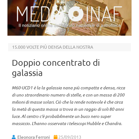
Il notiziario online dell’Istituto nazionale di astrofisica
Vai al contenuto
15.000 VOLTE PIÙ DENSA DELLA NOSTRA
Doppio concentrato di
galassia
M60-UCD1 è la la galassia nana più compatta e densa, ricca
di uno straordinario numero di stelle, e con un massa di 200
milioni di masse solari. Ciò che la rende notevole è che circa
la metà di questa massa si trova in un raggio di soli 80 anni
luce. Al centro c'è probabilmente un buco nero super
massiccio. L'hanno osservata i telescopi Hubble e Chandra.
Eleonora Ferroni
25/09/2013