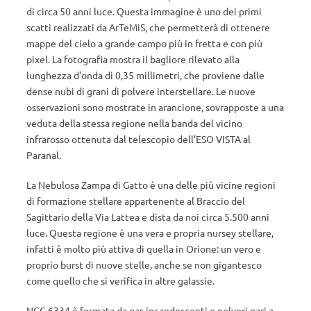
di circa 50 anni luce. Questa immagine è uno dei primi
scatti realizzati da ArTeMiS, che permetterà di ottenere
mappe del cielo a grande campo più in fretta e con più
pixel. La fotografia mostra il bagliore rilevato alla
lunghezza d’onda di 0,35 millimetri, che proviene dalle
dense nubi di grani di polvere interstellare. Le nuove
osservazioni sono mostrate in arancione, sovrapposte a una
veduta della stessa regione nella banda del vicino
infrarosso ottenuta dal telescopio dell’ESO VISTA al
Paranal.
La Nebulosa Zampa di Gatto è una delle più vicine regioni
di formazione stellare appartenente al Braccio del
Sagittario della Via Lattea e dista da noi circa 5.500 anni
luce. Questa regione è una vera e propria nursey stellare,
infatti è molto più attiva di quella in Orione: un vero e
proprio burst di nuove stelle, anche se non gigantesco
come quello che si verifica in altre galassie.
NGC 6334 è formata da gas incandescenti e polveri pari a