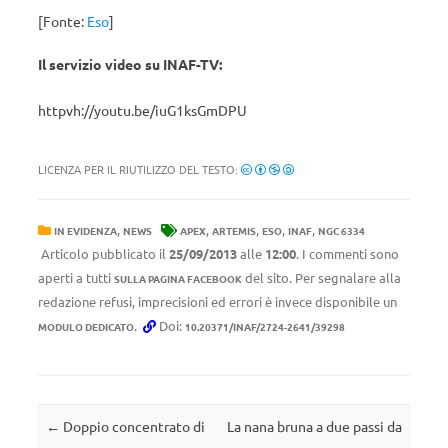
[Fonte:
Eso
]
Il servizio video su INAF-TV:
httpvh://youtu.be/iuG1ksGmDPU
LICENZA PER IL RIUTILIZZO DEL TESTO:
,
,
,
,
,
IN EVIDENZA
NEWS
APEX
ARTEMIS
ESO
INAF
NGC 6334
Articolo pubblicato il
25/09/2013
alle
12:00
. I commenti sono
aperti a tutti
del sito. Per segnalare alla
SULLA PAGINA FACEBOOK
redazione refusi, imprecisioni ed errori è invece disponibile un
.
Doi:
MODULO DEDICATO
10.20371/INAF/2724-2641/39298
Navigazione articolo
←
Doppio concentrato di
La nana bruna a due passi da