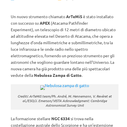
Un nuovo strumento chiamato
ArTeMiS
è stato installato
con successo su
APEX
(Atacama Pathfinder
Experiment), un telescopio di 12 metri di diametro ubicato
ad altitudine elevata nel Deserto di Atacama, che opera a
lunghezze d’onda millimetriche e submillimetriche, tra la
luce infrarossa e le onde radio nello spettro
elettromagnetico, fornendo un prezioso strumento per gli
astronomi che vogliono guardare lontano nell’Universo. La
nuova camera ha già prodotto una delle più spettacolari
vedute della
Nebulosa Zampa di Gatto
.
Crediti: ArTeMiS team/Ph. André, M. Hennemann, V. Revéret et
al./ESO/J. Emerson/VISTA Acknowledgment: Cambridge
Astronomical Survey Unit
La formazione stellare
NGC 6334
si trova nella
costellazione australe dello Scorpione e ha un’estensione