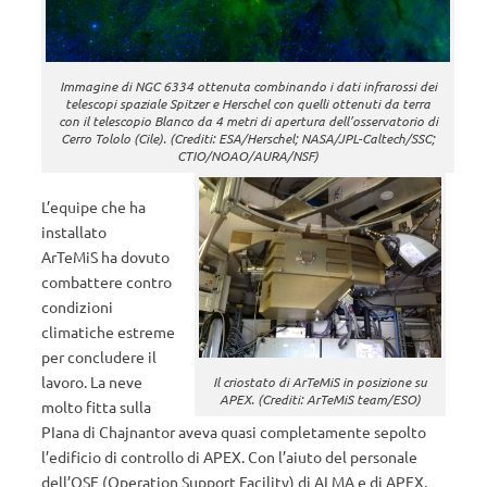
Immagine di NGC 6334 ottenuta combinando i dati infrarossi dei
telescopi spaziale Spitzer e Herschel con quelli ottenuti da terra
con il telescopio Blanco da 4 metri di apertura dell’osservatorio di
Cerro Tololo (Cile). (Crediti: ESA/Herschel; NASA/JPL-Caltech/SSC;
CTIO/NOAO/AURA/NSF)
L’equipe che ha
installato
ArTeMiS ha dovuto
combattere contro
condizioni
climatiche estreme
per concludere il
lavoro. La neve
Il criostato di ArTeMiS in posizione su
APEX. (Crediti: ArTeMiS team/ESO)
molto fitta sulla
PIana di Chajnantor aveva quasi completamente sepolto
l’edificio di controllo di APEX. Con l’aiuto del personale
dell’OSF (Operation Support Facility) di ALMA e di APEX,