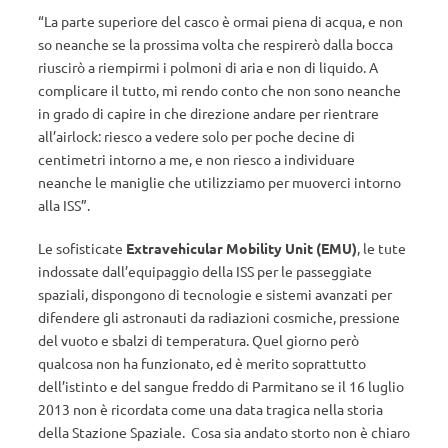
“La parte superiore del casco è ormai piena di acqua, e non
so neanche se la prossima volta che respirerò dalla bocca
riuscirò a riempirmi i polmoni di aria e non di liquido. A
complicare il tutto, mi rendo conto che non sono neanche
in grado di capire in che direzione andare per rientrare
all’airlock: riesco a vedere solo per poche decine di
centimetri intorno a me, e non riesco a individuare
neanche le maniglie che utilizziamo per muoverci intorno
alla ISS”.
Le sofisticate
Extravehicular Mobility Unit (EMU)
, le tute
indossate dall’equipaggio della ISS per le passeggiate
spaziali, dispongono di tecnologie e sistemi avanzati per
difendere gli astronauti da radiazioni cosmiche, pressione
del vuoto e sbalzi di temperatura. Quel giorno però
qualcosa non ha funzionato, ed è merito soprattutto
dell’istinto e del sangue freddo di Parmitano se il 16 luglio
2013 non è ricordata come una data tragica nella storia
della Stazione Spaziale. Cosa sia andato storto non è chiaro