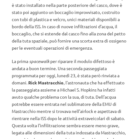
è stato installato nella parte posteriore del casco, dove è
stato poi aggiunto un boccaglio improvvisato, costruito
con tubi di plastica e velcro, unici materiali disponibili a
bordo della ISS. In caso di nuove infiltrazioni d’acqua, il
boccaglio, che si estende dal casco fino alla zona del petto
della tuta spaziale, può fornire una scorta extra di ossigeno
per le eventuali operazioni di emergenza.
La prima
spacewalk
per riparare il modulo difettoso è
andata a buon termine. Una seconda passeggiata
programmata per oggi, lunedì 23, è stata però rinviata a
domani.
Rick Mastracchio
, l’astronauta che ha effettuato
la passeggiata assieme a Michael S. Hopkins ha infatti
avuto qualche problema con la sua, di tuta. Dell’acqua
potrebbe essere entrata nel sublimatore della EMU di
Mastracchio mentre si trovava nell’airlock e aspettava di
rientrare nella ISS dopo le attività extraveicolari di sabato.
Questa volta l’infilitrazione sembra essere meno grave,
legata alle dimensioni della tuta indossata da Mastracchio,