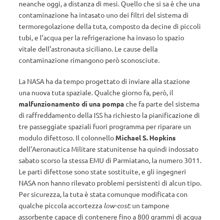
neanche oggi, a distanza di mesi. Quello che si sa è che una
contaminazione ha intasato uno dei filtri del sistema di
termoregolazione della tuta, composto da decine di piccoli
tubi, e l’acqua per la refrigerazione ha invaso lo spazio
vitale dell’astronauta siciliano. Le cause della
contaminazione rimangono però sconosciute.
La NASA ha da tempo progettato di inviare alla stazione
una nuova tuta spaziale. Qualche giorno fa, però, il
malfunzionamento di una pompa
che fa parte del sistema
di raffreddamento della ISS ha richiesto la pianificazione di
tre passeggiate spaziali fuori programma per riparare un
modulo difettoso. Il colonnello
Michael S. Hopkins
dell’Aeronautica Militare statunitense ha quindi indossato
sabato scorso la stessa EMU di Parmiatano, la numero 3011.
Le parti difettose sono state sostituite, e gli ingegneri
NASA non hanno rilevato problemi persistenti di alcun tipo.
Per sicurezza, la tuta è stata comunque modificata con
qualche piccola accortezza
low-cost
: un tampone
assorbente capace di contenere fino a 800 grammi di acqua