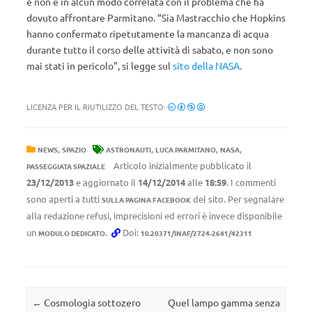
e non è in alcun modo correlata con il problema che ha
dovuto affrontare Parmitano. “Sia Mastracchio che Hopkins
hanno confermato ripetutamente la mancanza di acqua
durante tutto il corso delle attività di sabato, e non sono
mai stati in pericolo”, si legge sul
sito della NASA
.
LICENZA PER IL RIUTILIZZO DEL TESTO:
,
,
,
,
NEWS
SPAZIO
ASTRONAUTI
LUCA PARMITANO
NASA
Articolo inizialmente pubblicato il
PASSEGGIATA SPAZIALE
23/12/2013
e aggiornato il
14/12/2014
alle
18:59
. I commenti
sono aperti a tutti
del sito. Per segnalare
SULLA PAGINA FACEBOOK
alla redazione refusi, imprecisioni ed errori è invece disponibile
un
.
Doi:
MODULO DEDICATO
10.20371/INAF/2724-2641/42311
Navigazione articolo
←
Cosmologia sottozero
Quel lampo gamma senza