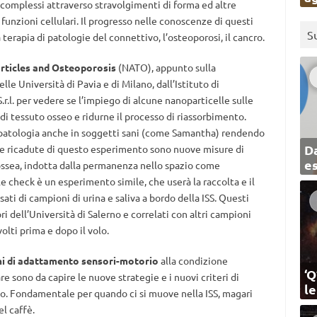
 complessi attraverso stravolgimenti di forma ed altre
funzioni cellulari. Il progresso nelle conoscenze di questi
S
terapia di patologie del connettivo, l’osteoporosi, il cancro.
ticles and Osteoporosis
(NATO), appunto sulla
lle Università di Pavia e di Milano, dall’Istituto di
S.r.l. per vedere se l’impiego di alcune nanoparticelle sulle
 di tessuto osseo e ridurne il processo di riassorbimento.
a patologia anche in soggetti sani (come Samantha) rendendo
Da
. Le ricadute di questo esperimento sono nuove misure di
e
ossea, indotta dalla permanenza nello spazio come
 check è un esperimento simile, che userà la raccolta e il
ti di campioni di urina e saliva a bordo della ISS. Questi
i dell’Università di Salerno e correlati con altri campioni
olti prima e dopo il volo.
mi di adattamento sensori-motorio
alla condizione
‘Q
re sono da capire le nuove strategie e i nuovi criteri di
l
. Fondamentale per quando ci si muove nella ISS, magari
el caffè.