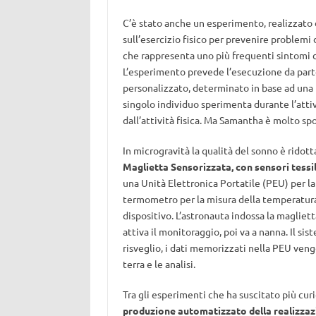
C’è stato anche un esperimento, realizzato d
sull’esercizio fisico per prevenire problemi di
che rappresenta uno più frequenti sintomi ch
L’esperimento prevede l’esecuzione da part
personalizzato, determinato in base ad una 
singolo individuo sperimenta durante l’attiv
dall’attività fisica. Ma Samantha è molto spo
In microgravità la qualità del sonno è ridot
Maglietta Sensorizzata, con sensori tessil
una Unità Elettronica Portatile (PEU) per la 
termometro per la misura della temperatura
dispositivo. L’astronauta indossa la magliet
attiva il monitoraggio, poi va a nanna. Il sis
risveglio, i dati memorizzati nella PEU veng
terra e le analisi.
Tra gli esperimenti che ha suscitato più curio
produzione automatizzato della realizzazi