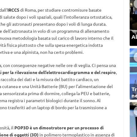
all’
IRCCS
di Roma, per studiare contromisure basate
 salute dopo i voli spaziali, quali l’intolleranza ortostatica,
e gli astronauti presentano dopo i voli di lunga durata.
e dell’astronauta in volo di un programma di allenamento
Al
nuova metodologia basata sul carico di lavoro interno che il
ità fisica piuttosto che sulla spesa energetica indotta
rtiva e una alpinista, non ha certo problemi.
ta, con conseguenze negative nelle ore di veglia. Ci pensa una
i per la rilevazione dell’elettrocardiogramma e del respiro
,
raccolta dei dati e la misura del battito cardiaco, un
 cutanea e una Unità Batterie (BU) per l’alimentazione del
Tr
ta sensorizzata prima di dormire, collega la PEU e batterie,
ne
tema registra i parametri biologici durante il sonno. Al
ono trasferiti ad un laptop di bordo per la trasmissione a
sità, il
POP3D è un dimostratore per un processo di
one di oggetti (3D)
in polimero termoplastico in assenza di