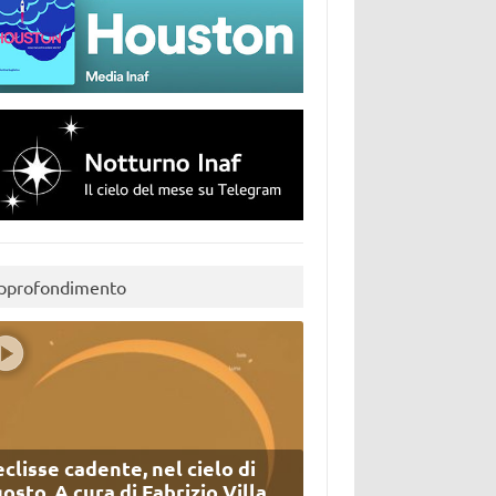
pprofondimento
eclisse cadente, nel cielo di
osto. A cura di Fabrizio Villa