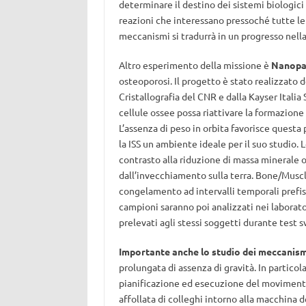
determinare il destino dei sistemi biologici
reazioni che interessano pressoché tutte le 
meccanismi si tradurrà in un progresso nella 
Altro esperimento della missione è
Nanopar
osteoporosi. Il progetto è stato realizzato de
Cristallografia del CNR e dalla Kayser Italia 
cellule ossee possa riattivare la formazione
L’assenza di peso in orbita favorisce quest
la ISS un ambiente ideale per il suo studio
contrasto alla riduzione di massa minerale 
dall’invecchiamento sulla terra. Bone/Muscle
congelamento ad intervalli temporali prefissa
campioni saranno poi analizzati nei laborator
prelevati agli stessi soggetti durante test sv
Importante anche lo studio dei meccanis
prolungata di assenza di gravità. In particola
pianificazione ed esecuzione del movimento
affollata di colleghi intorno alla macchina d