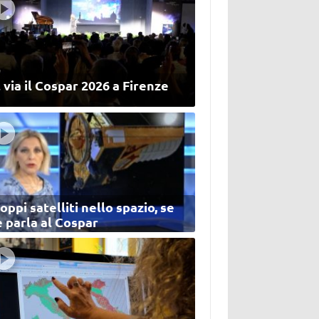
 via il Cospar 2026 a Firenze
oppi satelliti nello spazio, se
 parla al Cospar