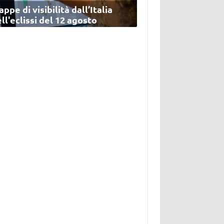
ppe di visibilità dall’Italia
ll'eclissi del 12 agosto