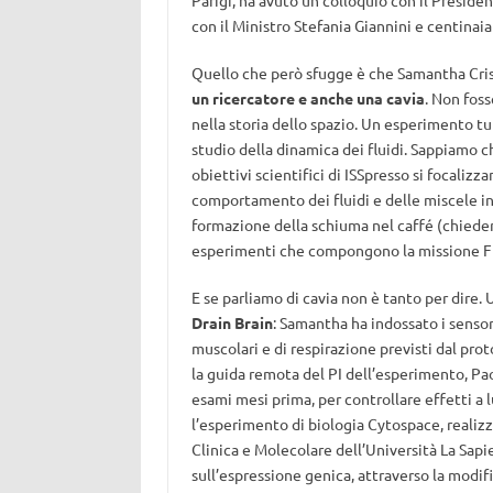
Parigi, ha avuto un colloquio con il Preside
con il Ministro Stefania Giannini e centinaia
Quello che però sfugge è che Samantha Cris
un ricercatore e anche una cavia
. Non foss
nella storia dello spazio. Un esperimento tu
studio della dinamica dei fluidi. Sappiamo che 
obiettivi scientifici di ISSpresso si focali
comportamento dei fluidi e delle miscele in
formazione della schiuma nel caffé (chieder
esperimenti che compongono la missione F
E se parliamo di cavia non è tanto per dire.
Drain Brain
: Samantha ha indossato i sensori
muscolari e di respirazione previsti dal proto
la guida remota del PI dell’esperimento, Pao
esami mesi prima, per controllare effetti a l
l’esperimento di biologia Cytospace, realizza
Clinica e Molecolare dell’Università La Sapi
sull’espressione genica, attraverso la modifi