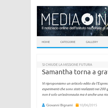
Il notiziario online dell’Istituto nazionale di 
Vai al contenuto
HOME
CATEGORIE
GALLERY
SI CHIUDE LA MISSIONE FUTURA
Samantha torna a grav
Vi riproponiamo un articolo edito da l'Espres
esperimenti che sono stati realizzati nei 200 
non è solo un'astronauta ma è anche una ricer
Giovanni Bignami
10/06/2015