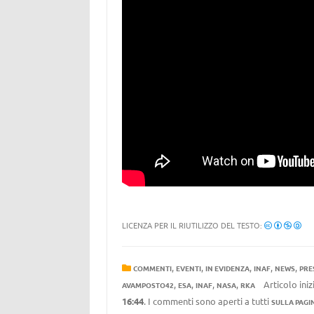
LICENZA PER IL RIUTILIZZO DEL TESTO:
,
,
,
,
,
COMMENTI
EVENTI
IN EVIDENZA
INAF
NEWS
PRE
,
,
,
,
Articolo ini
AVAMPOSTO42
ESA
INAF
NASA
RKA
16:44
. I commenti sono aperti a tutti
SULLA PAGI