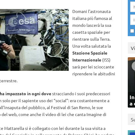
Domani l’astronauta
italiana più famosa al
mondo lascerà la sua
casetta spaziale per
rientrare sulla Terra.
Una volta salutata la
V
Stazione Spaziale
Internazionale
(ISS)
sarà per lei scioccante
riprendere le abitudini
terrestre.
 ha impazzato in ogni dove
stracciando i suoi predecessori
In
 solo per il sapiente uso dei “social”: era costantemente a
a 
ll’insaputa del pubblico, al Festival di San Remo, le sue
o del web, come anche il video di lei che canta Imagine di
S
te Mattarella si è collegato con lei durante la sua visita a