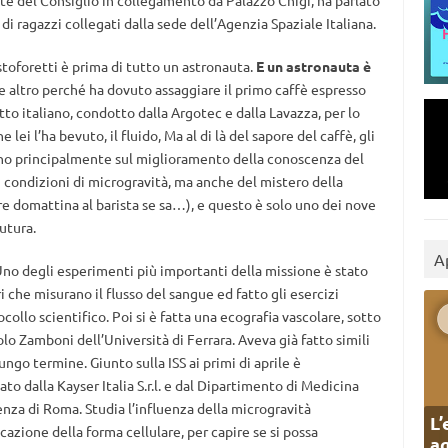
nte del Consiglio in collegamento da Palazzo Chigi, ha parlato
 di ragazzi collegati dalla sede dell’Agenzia Spaziale Italiana.
toforetti è prima di tutto un astronauta.
E un astronauta è
e altro perché ha dovuto assaggiare il primo caffè espresso
tto italiano, condotto dalla Argotec e dalla Lavazza, per lo
lei l’ha bevuto, il fluido, Ma al di là del sapore del caffè, gli
zzano principalmente sul miglioramento della conoscenza del
 condizioni di microgravità, ma anche del mistero della
e domattina al barista se sa…), e questo è solo uno dei nove
utura.
A
 Uno degli esperimenti più importanti della missione è stato
 che misurano il flusso del sangue ed fatto gli esercizi
collo scientifico. Poi si è fatta una ecografia vascolare, sotto
lo Zamboni dell’Università di Ferrara. Aveva già fatto simili
ungo termine. Giunto sulla ISS ai primi di aprile è
to dalla Kayser Italia S.r.l. e dal Dipartimento di Medicina
enza di Roma. Studia l’influenza della microgravità
L’
cazione della forma cellulare, per capire se si possa
ag