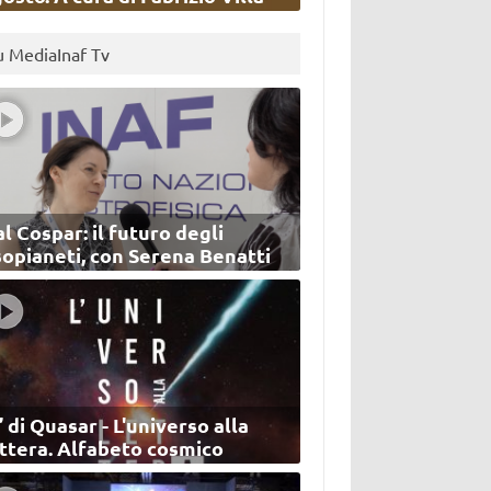
u MediaInaf Tv
l Cospar: il futuro degli
sopianeti, con Serena Benatti
’ di Quasar - L'universo alla
ettera. Alfabeto cosmico