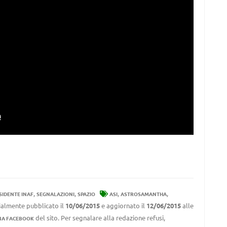
,
,
,
,
SIDENTE INAF
SEGNALAZIONI
SPAZIO
ASI
ASTROSAMANTHA
zialmente pubblicato il
10/06/2015
e aggiornato il
12/06/2015
alle
del sito. Per segnalare alla redazione refusi,
NA FACEBOOK