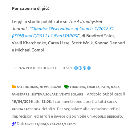
Per saperne di più:
Leggi lo studio pubblicato su
The Astrophysical
Journal
:
“Chandra Observations of Comets C/2012 S1
(ISON) and C/2011 L4 (PanSTARRS)
“, di Bradford Snios,
Vasili Kharchenko, Carey Lisse, Scott Wolk, Konrad Dennerl
e Michael Combi
LICENZA PER IL RIUTILIZZO DEL TESTO:
,
,
,
,
,
,
ASTRONOMIA
NEWS
SPAZIO
CHANDRA
COMETA
ISON
NASA
,
,
Articolo pubblicato il
PANSTARRS
SISTEMA SOLARE
VENTO SOLARE
19/04/2016
alle
13:03
. I commenti sono aperti a tutti
SULLA
del sito. Per segnalare alla redazione refusi,
PAGINA FACEBOOK
imprecisioni ed errori è invece disponibile un
.
MODULO DEDICATO
Doi:
10.20371/INAF/2724-2641/1542753