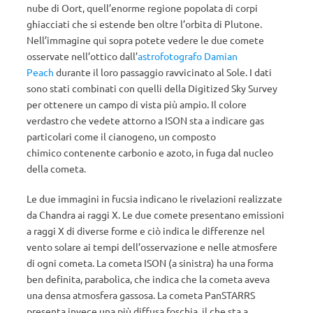
nube di Oort, quell’enorme regione popolata di corpi
ghiacciati che si estende ben oltre l’orbita di Plutone.
Nell’immagine qui sopra potete vedere le due comete
osservate nell’ottico dall’
astrofotografo Damian
Peach
durante il loro passaggio ravvicinato al Sole. I dati
sono stati combinati con quelli della Digitized Sky Survey
per ottenere un campo di vista più ampio. Il colore
verdastro che vedete attorno a ISON sta a indicare gas
particolari come il cianogeno, un composto
chimico contenente carbonio e azoto, in fuga dal nucleo
della cometa.
Le due immagini in fucsia indicano le rivelazioni realizzate
da Chandra ai raggi X. Le due comete presentano emissioni
a raggi X di diverse forme e ciò indica le differenze nel
vento solare ai tempi dell’osservazione e nelle atmosfere
di ogni cometa. La cometa ISON (a sinistra) ha una forma
ben definita, parabolica, che indica che la cometa aveva
una densa atmosfera gassosa. La cometa PanSTARRS
presenta invece una più diffusa foschia, il che sta a