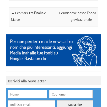
Navigazione articolo
←
ExoMars, tra l’Italia e
Fermi: dove nasce l’onda
Marte
gravitazionale
→
Iscriviti alla newsletter