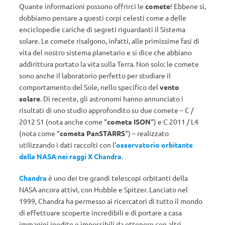
Quante informazioni possono offrirci le
comete
! Ebbene sì,
dobbiamo pensare a questi corpi celesti come a delle
enciclopedie cariche di segreti riguardanti il Sistema
solare. Le comete risalgono, infatti, alle primissime fasi di
vita del nostro sistema planetario e si dice che abbiano
addirittura portato la vita sulla Terra. Non solo: le comete
sono anche il laboratorio perfetto per studiare il
comportamento del Sole, nello specifico del
vento
solare
. Di recente, gli astronomi hanno annunciato i
risultati di uno studio approfondito su due comete – C /
2012 S1 (nota anche come “
cometa ISON
“) e C 2011 / L4
(nota come “
cometa PanSTARRS
“) – realizzato
utilizzando i dati raccolti con l’
osservatorio orbitante
della NASA nei raggi X Chandra
.
Chandra
è uno dei tre grandi telescopi orbitanti della
NASA ancora attivi, con Hubble e Spitzer. Lanciato nel
1999, Chandra ha permesso ai ricercatori di tutto il mondo
di effettuare scoperte incredibili e di portare a casa
immagini inedite e impossibili da ottenere con altri