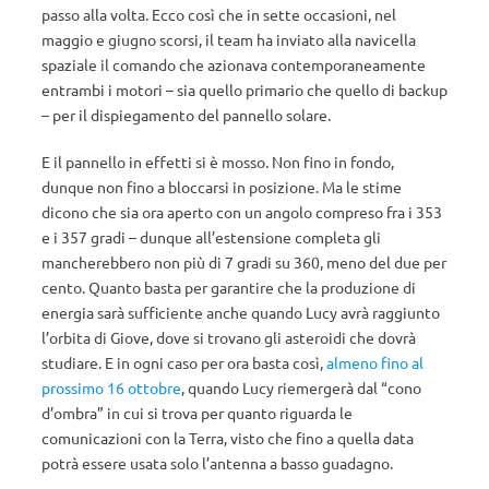
passo alla volta. Ecco così che in sette occasioni, nel
maggio e giugno scorsi, il team ha inviato alla navicella
spaziale il comando che azionava contemporaneamente
entrambi i motori – sia quello primario che quello di backup
– per il dispiegamento del pannello solare.
E il pannello in effetti si è mosso. Non fino in fondo,
dunque non fino a bloccarsi in posizione. Ma le stime
dicono che sia ora aperto con un angolo compreso fra i 353
e i 357 gradi – dunque all’estensione completa gli
mancherebbero non più di 7 gradi su 360, meno del due per
cento. Quanto basta per garantire che la produzione di
energia sarà sufficiente anche quando Lucy avrà raggiunto
l’orbita di Giove, dove si trovano gli asteroidi che dovrà
studiare. E in ogni caso per ora basta così,
almeno fino al
prossimo 16 ottobre
, quando Lucy riemergerà dal “cono
d’ombra” in cui si trova per quanto riguarda le
comunicazioni con la Terra, visto che fino a quella data
potrà essere usata solo l’antenna a basso guadagno.