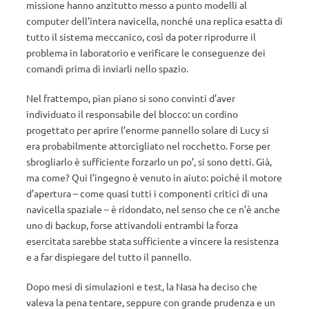
missione hanno anzitutto messo a punto modelli al
computer dell’intera navicella, nonché una replica esatta di
tutto il sistema meccanico, così da poter riprodurre il
problema in laboratorio e verificare le conseguenze dei
comandi prima di inviarli nello spazio.
Nel frattempo, pian piano si sono convinti d’aver
individuato il responsabile del blocco: un cordino
progettato per aprire l’enorme pannello solare di Lucy si
era probabilmente attorcigliato nel rocchetto. Forse per
sbrogliarlo è sufficiente forzarlo un po’, si sono detti. Già,
ma come? Qui l’ingegno è venuto in aiuto: poiché il motore
d’apertura – come quasi tutti i componenti critici di una
navicella spaziale – è ridondato, nel senso che ce n’è anche
uno di backup, forse attivandoli entrambi la forza
esercitata sarebbe stata sufficiente a vincere la resistenza
e a far dispiegare del tutto il pannello.
Dopo mesi di simulazioni e test, la Nasa ha deciso che
valeva la pena tentare, seppure con grande prudenza e un