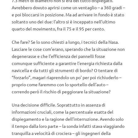
7.3 metri di diametro non si era del tutto dispiegato.
Avrebbero dovuto aprirsi come un ventaglio – a 360 gradi –
e poi bloccarsi in posizione. Ma ad arrivare in fondo è stato
soltanto uno dei due: l’altro si è inceppato nell’ultimo
quarto del movimento, fra il 75 e il 95 per cento.
Che fare? Se lo sono chiesti a lungo, i tecnici della Nasa.
Lasciare le cose com’erano, sperando che la situazione non
degenerasse e che l’efficienza dei pannelli fosse
comunque sufficiente a garantire l’energia richiesta dalla
navicella e da tutti gli strumenti di bordo? O tentare di
“forzarlo”, magari riaprendolo un po’ per poi richiuderlo –
proprio come faremmo con lo sportello dell’auto –
correndo però il rischio di peggiorare la situazione?
Una decisione difficile. Soprattutto in assenza di
informazioni cruciali, come la percentuale esatta del
dispiegamento e la ragione dell’interruzione. Avendo solo
il tempo dalla loro parte – la sonda infatti stava viaggiando
tranquilla a velocità di crociera ­– gli ingegneri della