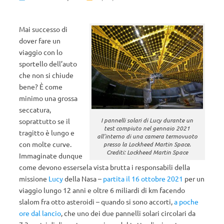
Mai successo di
dover fare un
viaggio con lo
sportello dell’auto
che non si chiude
bene? È come
minimo una grossa
seccatura,
I pannelli solari di Lucy durante un
soprattutto se il
test compiuto nel gennaio 2021
tragitto è lungo e
all’interno di una camera termovuoto
con molte curve.
presso la Lockheed Martin Space.
Crediti: Lockheed Martin Space
Immaginate dunque
come devono essersela vista brutta i responsabili della
missione
Lucy
della Nasa –
partita il 16 ottobre 2021
per un
viaggio lungo 12 anni e oltre 6 miliardi di km facendo
slalom fra otto asteroidi – quando si sono accorti,
a poche
ore dal lancio
, che uno dei due pannelli solari circolari da