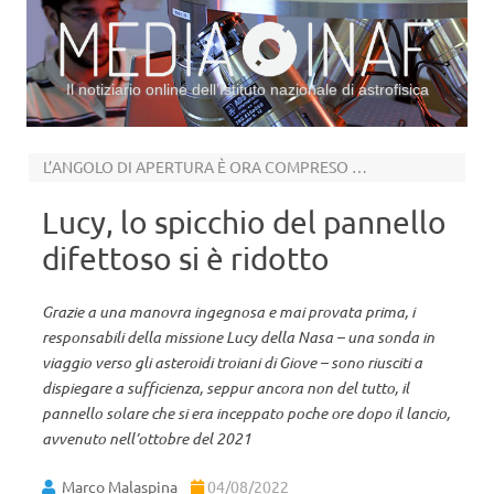
Il notiziario online dell’Istituto nazionale di astrofisica
Vai al contenuto
L’ANGOLO DI APERTURA È ORA COMPRESO FRA I 353 E I 357 GRADI
Lucy, lo spicchio del pannello
difettoso si è ridotto
Grazie a una manovra ingegnosa e mai provata prima, i
responsabili della missione Lucy della Nasa – una sonda in
viaggio verso gli asteroidi troiani di Giove – sono riusciti a
dispiegare a sufficienza, seppur ancora non del tutto, il
pannello solare che si era inceppato poche ore dopo il lancio,
avvenuto nell’ottobre del 2021
Marco Malaspina
04/08/2022