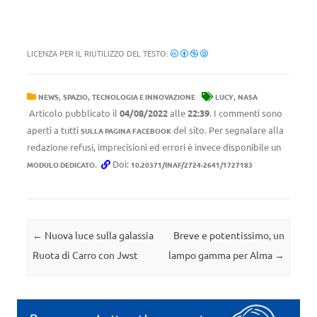
LICENZA PER IL RIUTILIZZO DEL TESTO:
,
,
,
NEWS
SPAZIO
TECNOLOGIA E INNOVAZIONE
LUCY
NASA
Articolo pubblicato il
04/08/2022
alle
22:39
. I commenti sono
aperti a tutti
del sito. Per segnalare alla
SULLA PAGINA FACEBOOK
redazione refusi, imprecisioni ed errori è invece disponibile un
.
Doi:
MODULO DEDICATO
10.20371/INAF/2724-2641/1727183
Navigazione articolo
←
Nuova luce sulla galassia
Breve e potentissimo, un
Ruota di Carro con Jwst
lampo gamma per Alma
→