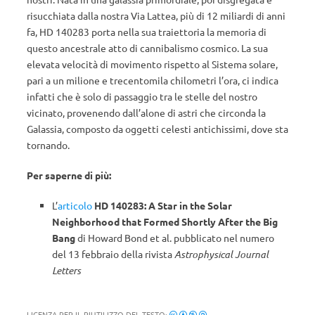
risucchiata dalla nostra Via Lattea, più di 12 miliardi di anni
fa, HD 140283 porta nella sua traiettoria la memoria di
questo ancestrale atto di cannibalismo cosmico. La sua
elevata velocità di movimento rispetto al Sistema solare,
pari a un milione e trecentomila chilometri l’ora, ci indica
infatti che è solo di passaggio tra le stelle del nostro
vicinato, provenendo dall’alone di astri che circonda la
Galassia, composto da oggetti celesti antichissimi, dove sta
tornando.
Per saperne di più:
L’
articolo
HD 140283: A Star in the Solar
Neighborhood that Formed Shortly After the Big
Bang
di Howard Bond et al. pubblicato nel numero
del 13 febbraio della rivista
Astrophysical Journal
Letters
LICENZA PER IL RIUTILIZZO DEL TESTO: