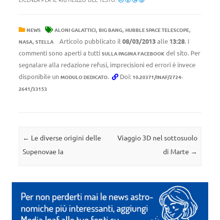
,
,
,
NEWS
ALONI GALATTICI
BIG BANG
HUBBLE SPACE TELESCOPE
,
Articolo pubblicato il
08/03/2013
alle
13:28
. I
NASA
STELLA
commenti sono aperti a tutti
del sito. Per
SULLA PAGINA FACEBOOK
segnalare alla redazione refusi, imprecisioni ed errori è invece
disponibile un
.
Doi:
MODULO DEDICATO
10.20371/INAF/2724-
2641/33153
Navigazione articolo
←
Le diverse origini delle
Viaggio 3D nel sottosuolo
Supenovae Ia
di Marte
→