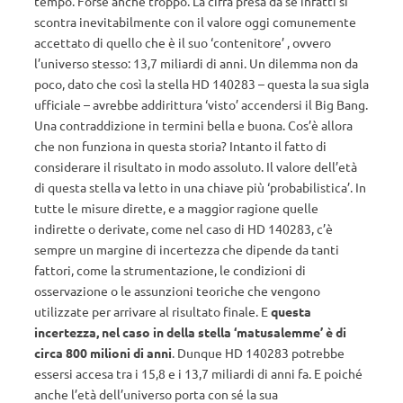
tempo. Forse anche troppo. La cifra presa da sé infatti si
scontra inevitabilmente con il valore oggi comunemente
accettato di quello che è il suo ‘contenitore’ , ovvero
l’universo stesso: 13,7 miliardi di anni. Un dilemma non da
poco, dato che così la stella HD 140283 – questa la sua sigla
ufficiale – avrebbe addirittura ‘visto’ accendersi il Big Bang.
Una contraddizione in termini bella e buona. Cos’è allora
che non funziona in questa storia? Intanto il fatto di
considerare il risultato in modo assoluto. Il valore dell’età
di questa stella va letto in una chiave più ‘probabilistica’. In
tutte le misure dirette, e a maggior ragione quelle
indirette o derivate, come nel caso di HD 140283, c’è
sempre un margine di incertezza che dipende da tanti
fattori, come la strumentazione, le condizioni di
osservazione o le assunzioni teoriche che vengono
utilizzate per arrivare al risultato finale. E
questa
incertezza, nel caso in della stella ‘matusalemme’ è di
circa 800 milioni di anni
. Dunque HD 140283 potrebbe
essersi accesa tra i 15,8 e i 13,7 miliardi di anni fa. E poiché
anche l’età dell’universo porta con sé la sua