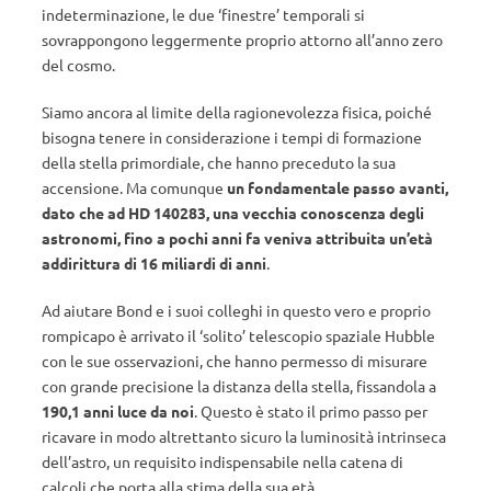
indeterminazione, le due ‘finestre’ temporali si
sovrappongono leggermente proprio attorno all’anno zero
del cosmo.
Siamo ancora al limite della ragionevolezza fisica, poiché
bisogna tenere in considerazione i tempi di formazione
della stella primordiale, che hanno preceduto la sua
accensione. Ma comunque
un fondamentale passo avanti,
dato che ad HD 140283, una vecchia conoscenza degli
astronomi, fino a pochi anni fa veniva attribuita un’età
addirittura di 16 miliardi di anni
.
Ad aiutare Bond e i suoi colleghi in questo vero e proprio
rompicapo è arrivato il ‘solito’ telescopio spaziale Hubble
con le sue osservazioni, che hanno permesso di misurare
con grande precisione la distanza della stella, fissandola a
190,1 anni luce da noi
. Questo è stato il primo passo per
ricavare in modo altrettanto sicuro la luminosità intrinseca
dell’astro, un requisito indispensabile nella catena di
calcoli che porta alla stima della sua età.