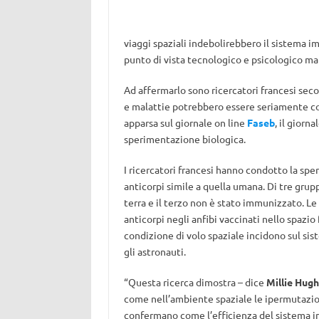
viaggi spaziali indebolirebbero il sistema i
punto di vista tecnologico e psicologico m
Ad affermarlo sono ricercatori francesi secon
e malattie potrebbero essere seriamente co
apparsa sul giornale on line
Faseb
, il giorn
sperimentazione biologica.
I ricercatori francesi hanno condotto la sp
anticorpi simile a quella umana. Di tre grupp
terra e il terzo non è stato immunizzato. L
anticorpi negli anfibi vaccinati nello spazi
condizione di volo spaziale incidono sul s
gli astronauti.
“Questa ricerca dimostra – dice
Millie Hug
come nell’ambiente spaziale le ipermutazio
confermano come l’efficienza del sistema i