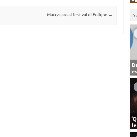
Maccacaro al festival di Foligno
→
S
Da
e
‘Q
l