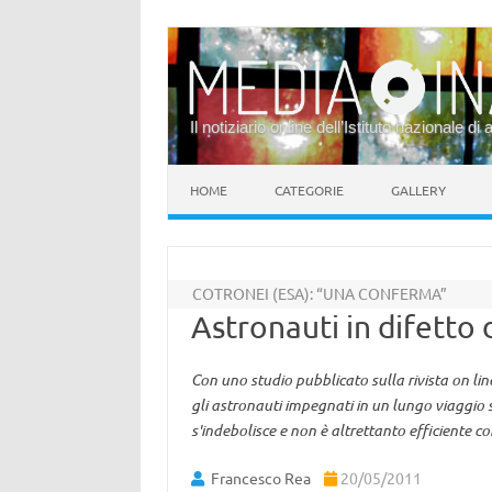
Il notiziario online dell’Istituto nazionale di 
Vai al contenuto
HOME
CATEGORIE
GALLERY
COTRONEI (ESA): “UNA CONFERMA”
Astronauti in difetto 
Con uno studio pubblicato sulla rivista on line
gli astronauti impegnati in un lungo viaggio s
s'indebolisce e non è altrettanto efficiente co
Francesco Rea
20/05/2011