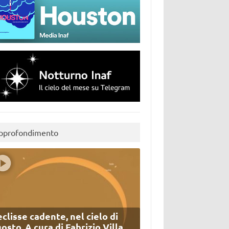
pprofondimento
eclisse cadente, nel cielo di
osto. A cura di Fabrizio Villa