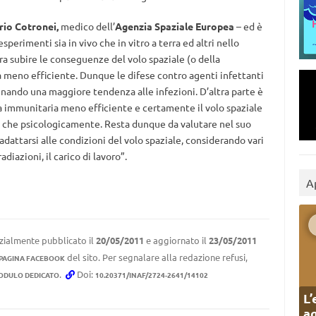
rio Cotronei,
medico dell’
Agenzia Spaziale Europea
– ed è
erimenti sia in vivo che in vitro a terra ed altri nello
a subire le conseguenze del volo spaziale (o della
a meno efficiente. Dunque le difese contro agenti infettanti
ando una maggiore tendenza alle infezioni. D’altra parte è
a immunitaria meno efficiente e certamente il volo spaziale
e che psicologicamente. Resta dunque da valutare nel suo
attarsi alle condizioni del volo spaziale, considerando vari
adiazioni, il carico di lavoro”.
A
izialmente pubblicato il
20/05/2011
e aggiornato il
23/05/2011
del sito. Per segnalare alla redazione refusi,
 PAGINA FACEBOOK
.
Doi:
ODULO DEDICATO
10.20371/INAF/2724-2641/14102
L’
ag