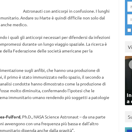
Astronauti con anticorpi in confusione. I lunghi
mmunitario. Andare su Marte è quindi difficile non solo dal
a anche medico.
do i quali gli anticorpi necessari per difendersi da infezioni
mpromessi durante un lungo viaggio spaziale. La ricerca è
V
ale della Federazione delle società americane per la
erimentazione sugli anfibi, che hanno una produzione di
i, il primo è stato immunizzato nello spazio, il secondo a
e analisi condotte hanno dimostrato come la produzione di
o fosse molto diminuita, confermando l’ipotesi che le
In
istema immunitario umano rendendo più soggetti a patologie
a 
S
hes-Fulford
, Ph.D., NASA Science Astronaut – da una parte
ni avvengono con una frequenza più bassa e dall’altro
mmunitario dipenda anche dalla gravità”.