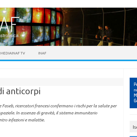
astrofisica
MEDIAINAF TV
INAF
di anticorpi
 Faseb, ricercatori francesi confermano i rischi per la salute per
paziale. In assenza di gravità, il sistema immunitario
ntro infezioni e malattie.
Is