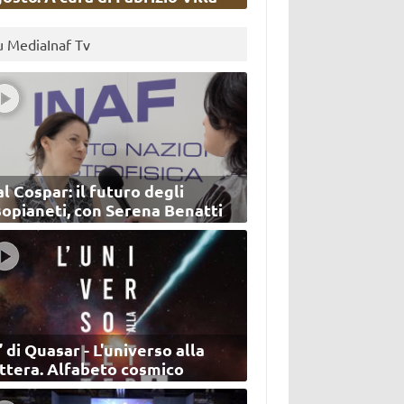
u MediaInaf Tv
l Cospar: il futuro degli
sopianeti, con Serena Benatti
’ di Quasar - L'universo alla
ettera. Alfabeto cosmico