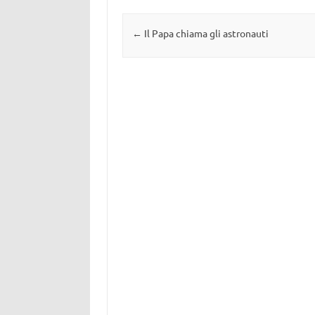
Navigazione articolo
←
Il Papa chiama gli astronauti