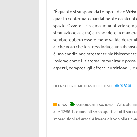
“È quanto si suppone da tempo – dice
Vitto
quanto confermato parzialmente da alcuni esp
spazio. Ovvero il sistema immunitario sembr
simulazione a terra) e rispondere in manier
sembrerebbero essere meno valide determin
anche noto che lo stress induce una rispost
è una condizione stressante sia fisicament
insieme come il sistema immunitario possa ad
aspetti, compresi gli effetti nutrizionali, le r
LICENZA PER IL RIUTILIZZO DEL TESTO:
,
,
Articolo in
NEWS
ASTRONAUTI
ESA
NASA
alle
12:58
. I commenti sono aperti a tutti
SULLA
imprecisioni ed errori è invece disponibile un
M