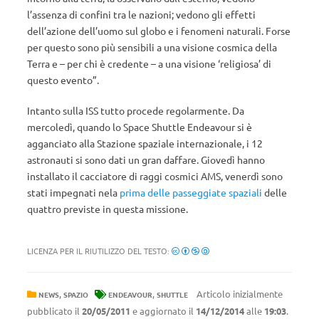
l’assenza di confini tra le nazioni; vedono gli effetti
dell’azione dell’uomo sul globo e i fenomeni naturali. Forse
per questo sono più sensibili a una visione cosmica della
Terra e – per chi è credente – a una visione ‘religiosa’ di
questo evento”.
Intanto sulla ISS tutto procede regolarmente. Da
mercoledì, quando lo Space Shuttle Endeavour si è
agganciato alla Stazione spaziale internazionale, i 12
astronauti si sono dati un gran daffare. Giovedì hanno
installato il cacciatore di raggi cosmici AMS, venerdì sono
stati impegnati nela
prima delle passeggiate spaziali
delle
quattro previste in questa missione.
LICENZA PER IL RIUTILIZZO DEL TESTO:
,
,
Articolo inizialmente
NEWS
SPAZIO
ENDEAVOUR
SHUTTLE
pubblicato il
20/05/2011
e aggiornato il
14/12/2014
alle
19:03
.