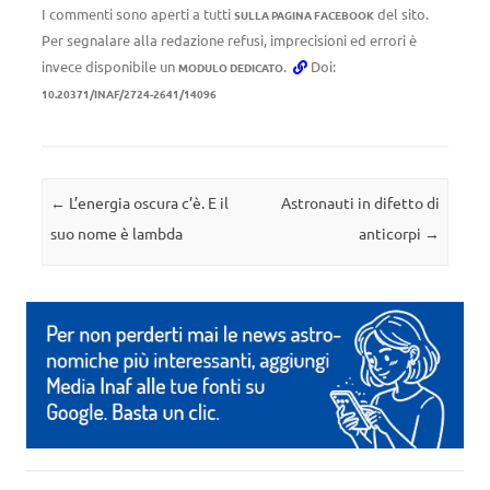
I commenti sono aperti a tutti
del sito.
SULLA PAGINA FACEBOOK
Per segnalare alla redazione refusi, imprecisioni ed errori è
invece disponibile un
.
Doi:
MODULO DEDICATO
10.20371/INAF/2724-2641/14096
Navigazione articolo
←
L’energia oscura c’è. E il
Astronauti in difetto di
suo nome è lambda
anticorpi
→