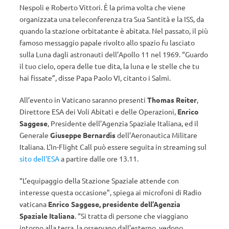
Nespoli e Roberto Vittori. È la prima volta che viene
organizzata una teleconferenza tra Sua Santità e la ISS, da
quando la stazione orbitatante è abitata. Nel passato, il più
famoso messaggio papale rivolto allo spazio fu lasciato
sulla Luna dagli astronauti dell’Apollo 11 nel 1969. “Guardo
il tuo cielo, opera delle tue dita, la luna e le stelle che tu
hai fissate”, disse Papa Paolo VI, citanto i Salmi.
All’evento in Vaticano saranno presenti
Thomas Reiter
,
Direttore ESA dei Voli Abitati e delle Operazioni,
Enrico
Saggese
, Presidente dell’Agenzia Spaziale Italiana, ed il
Generale
Giuseppe Bernardis
dell’Aeronautica Militare
Italiana. L’In-Flight Call può essere seguita in streaming sul
sito dell’ESA
a partire dalle ore 13.11.
“L’equipaggio della Stazione Spaziale attende con
interesse questa occasione”, spiega ai microfoni di Radio
vaticana
Enrico Saggese, presidente dell’Agenzia
Spaziale Italiana
. “Si tratta di persone che viaggiano
intorno alla terra, la osservano dall’esterno, vedono