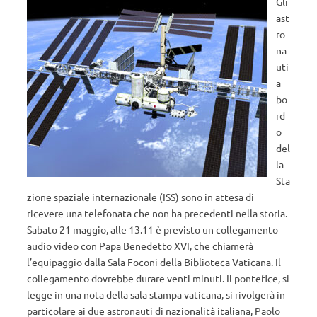
Gli
ast
ro
na
uti
a
bo
rd
o
del
la
Sta
zione spaziale internazionale (ISS) sono in attesa di
ricevere una telefonata che non ha precedenti nella storia.
Sabato 21 maggio, alle 13.11 è previsto un collegamento
audio video con Papa Benedetto XVI, che chiamerà
l’equipaggio dalla Sala Foconi della Biblioteca Vaticana. Il
collegamento dovrebbe durare venti minuti. Il pontefice, si
legge in una nota della sala stampa vaticana, si rivolgerà in
particolare ai due astronauti di nazionalità italiana, Paolo