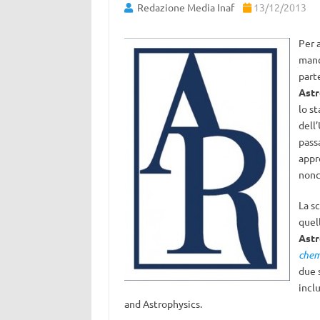
Redazione Media Inaf
13/12/2013
Per 
manc
part
Astr
lo st
dell’
pass
appr
nonch
La sc
quel
Astr
chem
due 
incl
and Astrophysics.