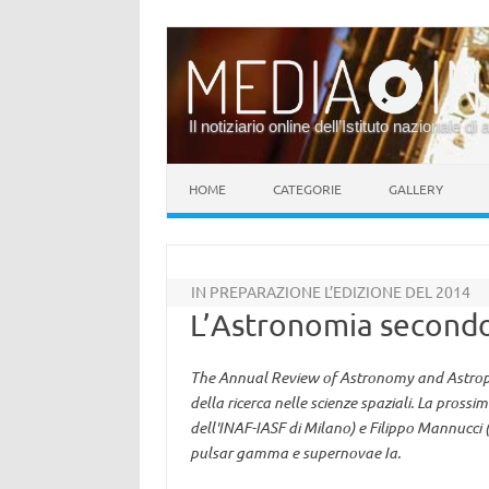
Il notiziario online dell’Istituto nazionale di 
Vai al contenuto
HOME
CATEGORIE
GALLERY
IN PREPARAZIONE L’EDIZIONE DEL 2014
L’Astronomia secon
The Annual Review of Astronomy and Astrophys
della ricerca nelle scienze spaziali. La prossi
dell'INAF-IASF di Milano) e Filippo Mannucci (
pulsar gamma e supernovae Ia.