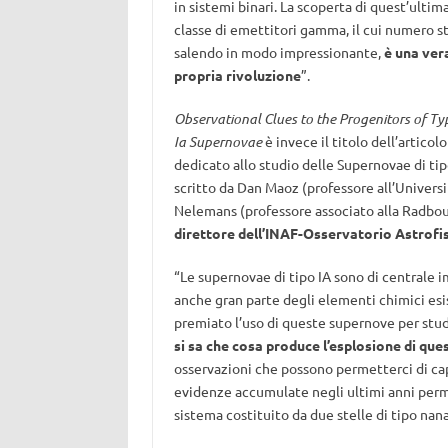
in sistemi binari. La scoperta di quest’ultim
classe di emettitori gamma, il cui numero s
salendo in modo impressionante,
è una ver
propria rivoluzione
”.
Observational Clues to the Progenitors of Ty
Ia Supernovae
è invece il titolo dell’articolo
dedicato allo studio delle Supernovae di tip
scritto da Dan Maoz (professore all’Universit
Nelemans (professore associato alla Radbou
direttore dell’INAF-Osservatorio Astrofis
“Le supernovae di tipo IA sono di centrale 
anche gran parte degli elementi chimici esis
premiato l’uso di queste supernove per stu
si sa che cosa produce l’esplosione di ques
osservazioni che possono permetterci di capi
evidenze accumulate negli ultimi anni perm
sistema costituito da due stelle di tipo nana