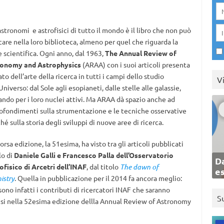
astronomi e astrofisici di tutto il mondo è il libro che non può
are nella loro biblioteca, almeno per quel che riguarda la
e scientifica. Ogni anno, dal 1963,
The Annual Review of
onomy and Astrophysics
(ARAA) con i suoi articoli presenta
ato dell’arte della ricerca in tutti i campi dello studio
V
Universo: dal Sole agli esopianeti, dalle stelle alle galassie,
ando per i loro nuclei attivi. Ma ARAA dà spazio anche ad
ofondimenti sulla strumentazione e le tecniche osservative
é sulla storia degli sviluppi di nuove aree di ricerca.
orsa edizione, la 51esima, ha visto tra gli articoli pubblicati
lo di
Daniele Galli e Francesco Palla dell’Osservatorio
Da
ofisico di Arcetri dell’INAF
, dal titolo
The dawn of
e
istry
. Quella in pubblicazione per il 2014 fa ancora meglio:
sono infatti i contributi di ricercatori INAF che saranno
S
usi nella 52esima edizione dellla Annual Review of Astronomy