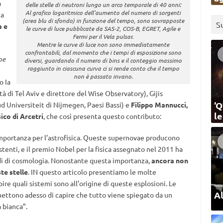
a
delle stelle di neutroni lungo un arco temporale di 40 anni:
Al grafico logaritmico dell’aumento del numero di sorgenti
ta
(area blu di sfondo) in funzione del tempo, sono sovrapposte
S
a e
le curve di luce pubblicate da SAS-2, COS-B, EGRET, Agile e
Fermi per il Vela pulsar.
Mentre le curve di luce non sono immediatamente
confrontabili, dal momento che i tempi di esposizione sono
pe
diversi, guardando il numero di bins e il conteggio massimo
raggiunto in ciascuna curva ci si rende conto che il tempo
non è passato invano.
o Ia
à di Tel Aviv e direttore del Wise Observatory), Gijis
‘Q
d Universiteit di Nijmegen, Paesi Bassi) e
Filippo Mannucci,
l
ico di Arcetri
, che così presenta questo contributo:
importanza per l’astrofisica. Queste supernovae producono
tenti, e il premio Nobel per la fisica assegnato nel 2011 ha
di di cosmologia. Nonostante questa importanza,
ancora non
te stelle
. IN questo articolo presentiamo le molte
re quali sistemi sono all’origine di queste esplosioni. Le
Al
ettono adesso di capire che tutto viene spiegato da un
 bianca”.