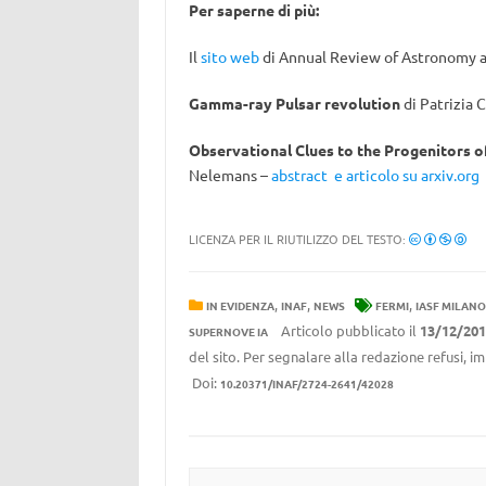
Per saperne di più:
Il
sito web
di Annual Review of Astronomy a
Gamma-ray Pulsar revolution
di Patrizia 
Observational Clues to the Progenitors o
Nelemans –
abstract e articolo su arxiv.org
LICENZA PER IL RIUTILIZZO DEL TESTO:
,
,
,
IN EVIDENZA
INAF
NEWS
FERMI
IASF MILANO
Articolo pubblicato il
13/12/201
SUPERNOVE IA
del sito. Per segnalare alla redazione refusi, i
Doi:
10.20371/INAF/2724-2641/42028