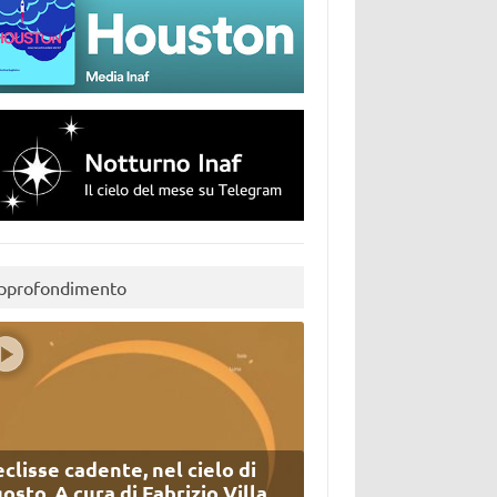
pprofondimento
eclisse cadente, nel cielo di
osto. A cura di Fabrizio Villa