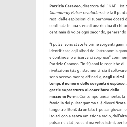
Patrizia Caraveo
, direttore dell’INAF – Ist
Gamma-ray Pulsar revolution
, che fa il pun
resti delle esplosioni di supernovae dotati 
confinata in una sfera di una decina di chil
centinaia di volte ogni secondo, generando de
“I pulsar sono state le prime sorgenti gamm
identificate agli albori dell’astronomia ga
e continuano a riservarci sorprese” comme
Patrizia Caraveo. “In 40 anni le tecniche di
rivelazione (sia gli strumenti, sia il software)
sono notevolmente affinati e,
negli ultimi
tempi, il numero delle sorgenti è esploso ,
grazie soprattutto al contributo della
missione Fermi
. Contemporaneamente, la
famiglia dei pulsar gamma si è diversificata
lungo tre filoni: da un lato i pulsar giovani e
isolati con e senza emissione radio, dall’altra
pulsar riciclati, vecchi ma velocissimi, per lo