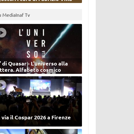
u MediaInaf Tv
’ di Quasar - L'universo alla
ettera. Alfabeto cosmico
 via il Cospar 2026 a Firenze