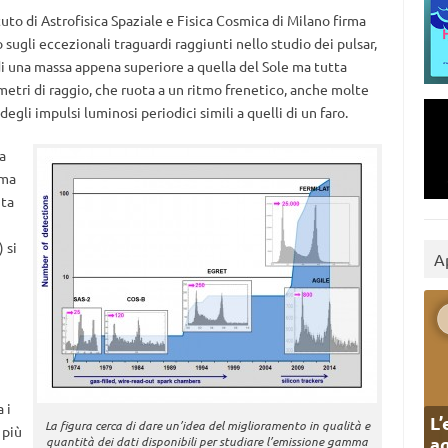
ituto di Astrofisica Spaziale e Fisica Cosmica di Milano firma
to sugli eccezionali traguardi raggiunti nello studio dei pulsar,
di una massa appena superiore a quella del Sole ma tutta
ometri di raggio, che ruota a un ritmo frenetico, anche molte
gli impulsi luminosi periodici simili a quelli di un faro.
a
mma
nta
 si
A
 i
L’
La figura cerca di dare un’idea del miglioramento in qualità e
 più
ag
quantità dei dati disponibili per studiare l’emissione gamma