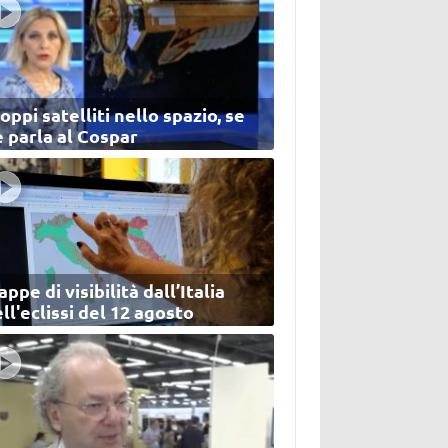
oppi satelliti nello spazio, se
 parla al Cospar
ppe di visibilità dall’Italia
ll'eclissi del 12 agosto