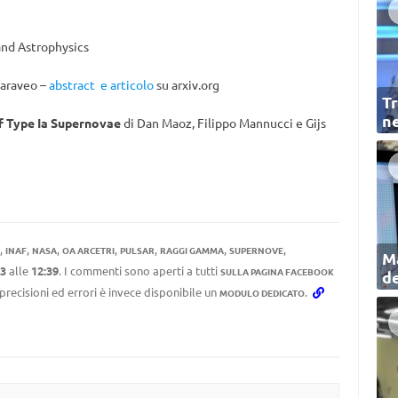
nd Astrophysics
Caraveo –
abstract e articolo
su arxiv.org
Tr
ne
f Type Ia Supernovae
di Dan Maoz, Filippo Mannucci e Gijs
,
,
,
,
,
,
,
INAF
NASA
OA ARCETRI
PULSAR
RAGGI GAMMA
SUPERNOVE
Ma
3
alle
12:39
. I commenti sono aperti a tutti
SULLA PAGINA FACEBOOK
de
mprecisioni ed errori è invece disponibile un
.
MODULO DEDICATO