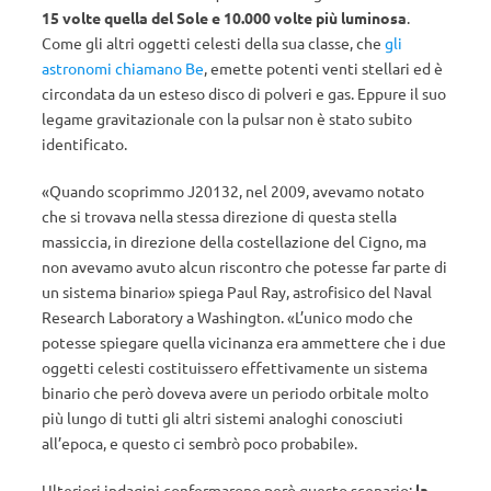
15 volte quella del Sole e 10.000 volte più luminosa
.
Come gli altri oggetti celesti della sua classe, che
gli
astronomi chiamano Be
, emette potenti venti stellari ed è
circondata da un esteso disco di polveri e gas. Eppure il suo
legame gravitazionale con la pulsar non è stato subito
identificato.
«Quando scoprimmo J20132, nel 2009, avevamo notato
che si trovava nella stessa direzione di questa stella
massiccia, in direzione della costellazione del Cigno, ma
non avevamo avuto alcun riscontro che potesse far parte di
un sistema binario» spiega Paul Ray, astrofisico del Naval
Research Laboratory a Washington. «L’unico modo che
potesse spiegare quella vicinanza era ammettere che i due
oggetti celesti costituissero effettivamente un sistema
binario che però doveva avere un periodo orbitale molto
più lungo di tutti gli altri sistemi analoghi conosciuti
all’epoca, e questo ci sembrò poco probabile».
Ulteriori indagini confermarono però questo scenario:
la