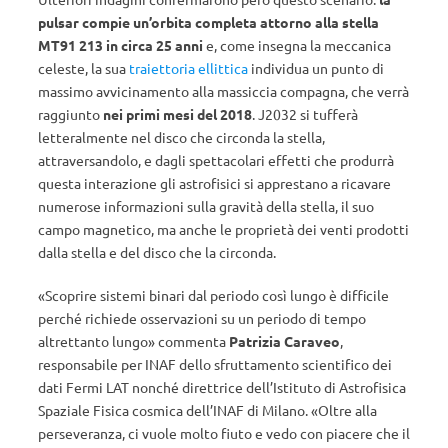
pulsar compie un’orbita completa attorno alla stella
MT91 213 in circa 25 anni
e, come insegna la meccanica
celeste, la sua
traiettoria ellittica
individua un punto di
massimo avvicinamento alla massiccia compagna, che verrà
raggiunto
nei primi mesi del 2018
. J2032 si tufferà
letteralmente nel disco che circonda la stella,
attraversandolo, e dagli spettacolari effetti che produrrà
questa interazione gli astrofisici si apprestano a ricavare
numerose informazioni sulla gravità della stella, il suo
campo magnetico, ma anche le proprietà dei venti prodotti
dalla stella e del disco che la circonda.
«Scoprire sistemi binari dal periodo così lungo è difficile
perché richiede osservazioni su un periodo di tempo
altrettanto lungo» commenta
Patrizia Caraveo
,
responsabile per INAF dello sfruttamento scientifico dei
dati Fermi LAT nonché direttrice dell’Istituto di Astrofisica
Spaziale Fisica cosmica dell’INAF di Milano. «Oltre alla
perseveranza, ci vuole molto fiuto e vedo con piacere che il