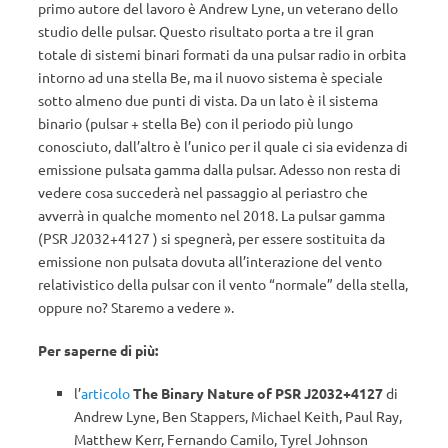
primo autore del lavoro è Andrew Lyne, un veterano dello
studio delle pulsar. Questo risultato porta a tre il gran
totale di sistemi binari formati da una pulsar radio in orbita
intorno ad una stella Be, ma il nuovo sistema è speciale
sotto almeno due punti di vista. Da un lato è il sistema
binario (pulsar + stella Be) con il periodo più lungo
conosciuto, dall’altro è l’unico per il quale ci sia evidenza di
emissione pulsata gamma dalla pulsar. Adesso non resta di
vedere cosa succederà nel passaggio al periastro che
avverrà in qualche momento nel 2018. La pulsar gamma
(PSR J2032+4127 ) si spegnerà, per essere sostituita da
emissione non pulsata dovuta all’interazione del vento
relativistico della pulsar con il vento “normale” della stella,
oppure no? Staremo a vedere ».
Per saperne di più:
l’
articolo
The Binary Nature of PSR J2032+4127
di
Andrew Lyne, Ben Stappers, Michael Keith, Paul Ray,
Matthew Kerr, Fernando Camilo, Tyrel Johnson