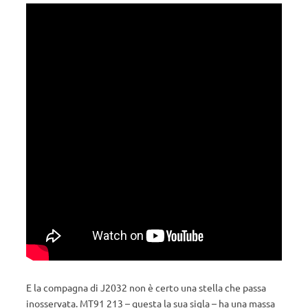
E la compagna di J2032 non è certo una stella che passa
inosservata. MT91 213 – questa la sua sigla – ha una massa