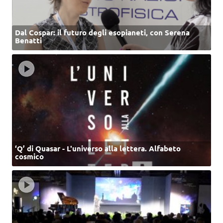
Dal Cospar: il futuro degli esopianeti, con Serena
Benatti
‘Q’ di Quasar - L'universo alla lettera. Alfabeto
cosmico