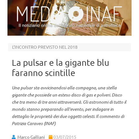
Il notiziario online dell’Istituto nazionale di astrofisica
Vai al contenuto
L’INCONTRO PREVISTO NEL 2018
La pulsar e la gigante blu
faranno scintille
Una pulsar sta avvicinandosi alla compagna, una stella
gigante che possiede un esteso disco di gas e polveri. Disco
che tra meno di tre anni attraverserà. Gli astronomi di tutto il
mondo stanno preparando all'evento, per indagare in
dettaglio le proprietà dei due oggetti celesti. Il commento di
Patrizia Caraveo (INAF)
Marco Galliani
03/07/2015