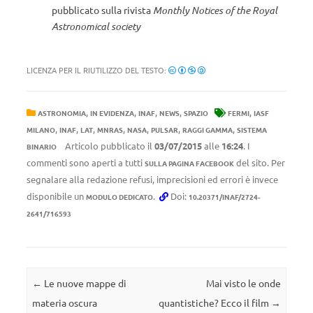
pubblicato sulla rivista
Monthly Notices of the Royal
Astronomical society
LICENZA PER IL RIUTILIZZO DEL TESTO:
,
,
,
,
,
ASTRONOMIA
IN EVIDENZA
INAF
NEWS
SPAZIO
FERMI
IASF
,
,
,
,
,
,
,
MILANO
INAF
LAT
MNRAS
NASA
PULSAR
RAGGI GAMMA
SISTEMA
Articolo pubblicato il
03/07/2015
alle
16:24
. I
BINARIO
commenti sono aperti a tutti
del sito. Per
SULLA PAGINA FACEBOOK
segnalare alla redazione refusi, imprecisioni ed errori è invece
disponibile un
.
Doi:
MODULO DEDICATO
10.20371/INAF/2724-
2641/716593
Navigazione articolo
←
Le nuove mappe di
Mai visto le onde
materia oscura
quantistiche? Ecco il film
→