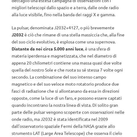
dettaglio una estesa campagna di osservazioni con i
migliori telescopi dallo spazio e a terra, dalle onde radio
alla luce visibile, fino nella banda dei raggi X e gamma.
La pulsar, denominata J2032+4127, o più brevemente
J2032
è ciò che rimane di una stella massiccia che, alla fine
del suo ciclo evolutivo, è esplosa come una supernova.
Distante da noi circa 5.000 anni luce
, è una sfera di
materia iperdensa e magnetizzata, che nel diametro di
appena 20 chilometri contiene una massa quasi due volte
quella del nostro Sole e che ruota su sé stessa 7 volte ogni
secondo. La combinazione del suo intenso campo
magnetico e del suo veloce moto rotatorio produce due
fasci di radiazione che si allontanano da essa in direzioni
opposte, come la luce di un faro, e possono essere captati
quando incontrano la nostra linea di vista. Di solito gran
parte delle pulsar vengono scoperte con osservazioni nelle
onde radio, ma J2032 è stata identificata nel 2009
dall’osservatorio spaziale Fermi della NASA grazie allo
strumento LAT (Large Area Telescope) che osserva il cielo