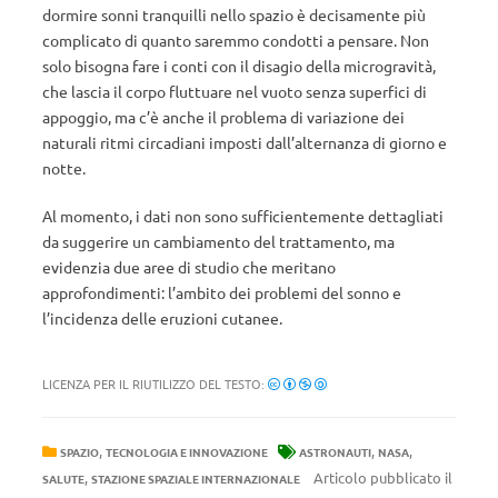
dormire sonni tranquilli nello spazio è decisamente più
complicato di quanto saremmo condotti a pensare. Non
solo bisogna fare i conti con il disagio della microgravità,
che lascia il corpo fluttuare nel vuoto senza superfici di
appoggio, ma c’è anche il problema di variazione dei
naturali ritmi circadiani imposti dall’alternanza di giorno e
notte.
Al momento, i dati non sono sufficientemente dettagliati
da suggerire un cambiamento del trattamento, ma
evidenzia due aree di studio che meritano
approfondimenti: l’ambito dei problemi del sonno e
l’incidenza delle eruzioni cutanee.
LICENZA PER IL RIUTILIZZO DEL TESTO:
,
,
,
SPAZIO
TECNOLOGIA E INNOVAZIONE
ASTRONAUTI
NASA
,
Articolo pubblicato il
SALUTE
STAZIONE SPAZIALE INTERNAZIONALE