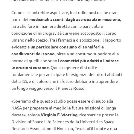
Come ci si potrebbe aspettare, lo studio mostra che gran
parte dei
medicinali assunti dagli astronauti in missione
,
ha a che fare in maniera diretta con la particolare
condizione di microgravità cui viene sottoposto il corpo
umano nello spazio. Tra i farmaci a disposizione, il rapporto
evidenzia
un particolare consumo di sonniferi e
coadiuvanti del sonno
, oltre a un consumo superiore alla
norma di quelli che sono i
cosmetici più adatti a limitare
le eruzioni cutanee
. Questo genere di studi è
fondamentale per anticipare le esigenze dei futuri abitanti
della ISS, e di coloro che in futuro debbano intraprendere
un lungo viaggio verso il Pianeta Rosso.
«Speriamo che questo studio possa essere di aiuto alla
NASA per preparare al meglio le future missioni di lunga
durata», spiega
Virginia E. Wotring
, ricercatrice presso la
Division of Space Life Sciences della Universities Space
Research Association di Houston, Texas. «Di fronte a una