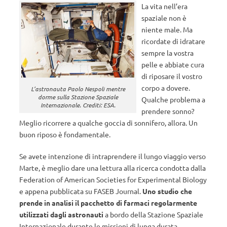
La vita nell’era
spaziale non è
niente male. Ma
ricordate di idratare
sempre la vostra
pelle e abbiate cura
di riposare il vostro
corpo a dovere.
L’astronauta Paolo Nespoli mentre
dorme sulla Stazione Spaziale
Qualche problema a
Internazionale. Crediti: ESA.
prendere sonno?
Meglio ricorrere a qualche goccia di sonnifero, allora. Un
buon riposo è fondamentale.
Se avete intenzione di intraprendere il lungo viaggio verso
Marte, è meglio dare una lettura alla ricerca condotta dalla
Federation of American Societies for Experimental Biology
e appena pubblicata su FASEB Journal.
Uno studio che
prende in analisi il pacchetto di farmaci regolarmente
utilizzati dagli astronauti
a bordo della Stazione Spaziale
Internazionale durante le missioni di lunga durata.