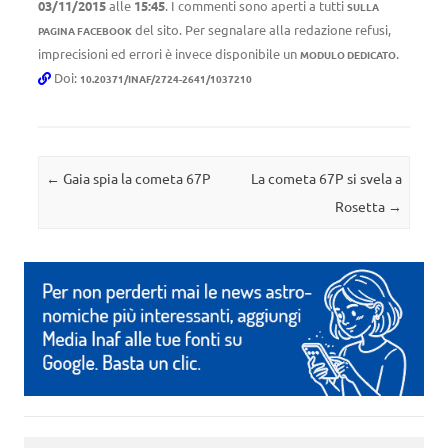
03/11/2015
alle
15:45
. I commenti sono aperti a tutti
SULLA
del sito. Per segnalare alla redazione refusi,
PAGINA FACEBOOK
imprecisioni ed errori è invece disponibile un
.
MODULO DEDICATO
Doi:
10.20371/INAF/2724-2641/1037210
Navigazione articolo
←
Gaia spia la cometa 67P
La cometa 67P si svela a
Rosetta
→