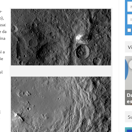
o-
o),
ssa:
e da
ina
V
i a
ie
el
Da
e
l
S