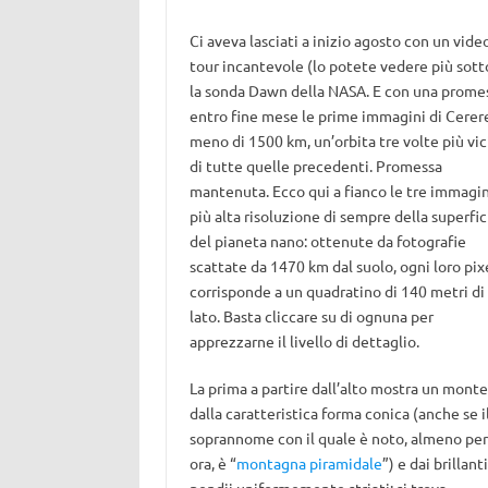
Ci aveva lasciati a inizio agosto con un vide
tour incantevole (lo potete vedere più sott
la sonda Dawn della NASA. E con una prome
entro fine mese le prime immagini di Cerer
meno di 1500 km, un’orbita tre volte più vic
di tutte quelle precedenti. Promessa
mantenuta. Ecco qui a fianco le tre immagin
più alta risoluzione di sempre della superfic
del pianeta nano: ottenute da fotografie
scattate da 1470 km dal suolo, ogni loro pix
corrisponde a un quadratino di 140 metri di
lato. Basta cliccare su di ognuna per
apprezzarne il livello di dettaglio.
La prima a partire dall’alto mostra un monte
dalla caratteristica forma conica (anche se i
soprannome con il quale è noto, almeno per
ora, è “
montagna piramidale
”) e dai brillanti