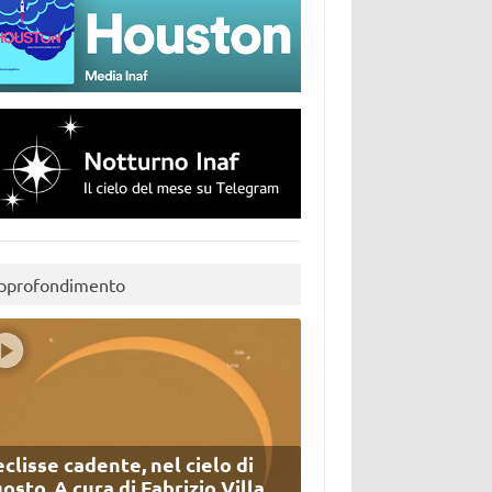
pprofondimento
eclisse cadente, nel cielo di
osto. A cura di Fabrizio Villa