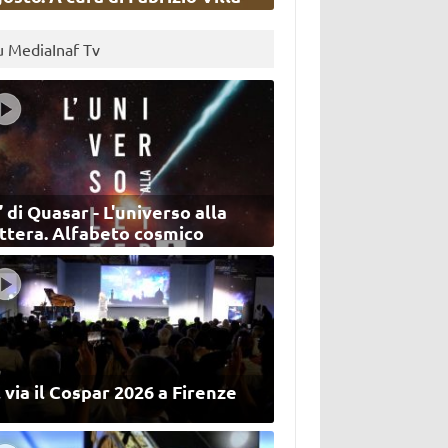
u MediaInaf Tv
’ di Quasar - L'universo alla
ettera. Alfabeto cosmico
 via il Cospar 2026 a Firenze