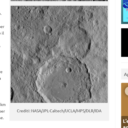
.
per
 il
e
re
A
a
2 km
Crediti: NASA/JPL-Caltech/UCLA/MPS/DLR/IDA
per
ne.
L’
ag