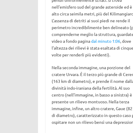
pendii uniformemente striati: si trova
nell’emisfero sud del grande asteroide ed è
alto circa seimila metri, più del Kilimangiaro
L’assenza di detriti ai suoi piedi ne rende il
perimetro incredibilmente ben delineato (
comprenderne meglio la struttura, guardate
video a fondo pagina
dal minuto 1:06
, dove
l’altezza dei rilievi è stata esaltata di cinqu
volte per renderli più evidenti).
Nella seconda immagine, una porzione del
cratere Urvara. È il terzo più grande di Cere
(163 km di diametro), e prende il nome dall
divinità indo-iraniana della fertilità. Al suo
centro (nell’immagine, in basso a sinistra) è
presente un rilievo montuoso. Nella terza
immagine, infine, un altro cratere, Gaue (8
di diametro), caratterizzato in questo caso 
ospitare non un rilievo bensì una depressio