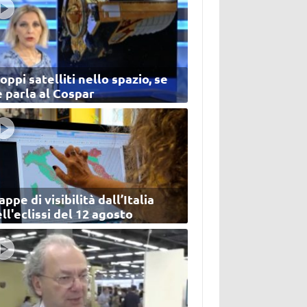
oppi satelliti nello spazio, se
 parla al Cospar
ppe di visibilità dall’Italia
ll'eclissi del 12 agosto