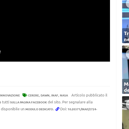
Tr
ne
Ma
de
,
,
,
Articolo pubblicato il
 INNOVAZIONE
CERERE
DAWN
INAF
NASA
a tutti
del sito. Per segnalare alla
SULLA PAGINA FACEBOOK
e disponibile un
.
Doi:
MODULO DEDICATO
10.20371/INAF/2724-