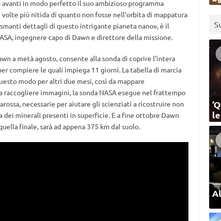
o avanti in modo perfetto il suo ambizioso programma
e volte più nitida di quanto non fosse nell’orbita di mappatura
S
manti dettagli di questo intrigante pianeta nano», è il
ASA, ingegnere capo di Dawn e direttore della missione.
Dawn a metà agosto, consente alla sonda di coprire l’intera
per compiere le quali impiega 11 giorni. La tabella di marcia
uesto modo per altri due mesi, così da mappare
a raccogliere immagini, la sonda NASA esegue nel frattempo
‘Q
arossa, necessarie per aiutare gli scienziati a ricostruire non
l
a dei minerali presenti in superficie. E a fine ottobre Dawn
quella finale, sarà ad appena 375 km dal suolo.
Al