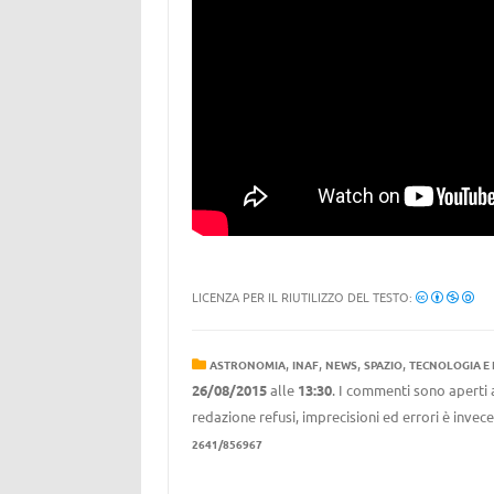
LICENZA PER IL RIUTILIZZO DEL TESTO:
,
,
,
,
ASTRONOMIA
INAF
NEWS
SPAZIO
TECNOLOGIA E
26/08/2015
alle
13:30
. I commenti sono aperti 
redazione refusi, imprecisioni ed errori è invec
2641/856967