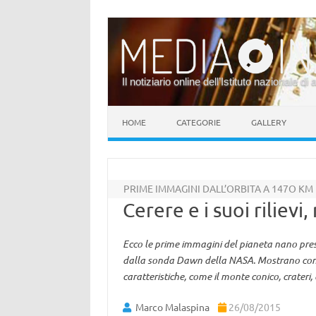
Il notiziario online dell’Istituto nazionale di 
Vai al contenuto
HOME
CATEGORIE
GALLERY
PRIME IMMAGINI DALL’ORBITA A 147O KM
Cerere e i suoi rilievi,
Ecco le prime immagini del pianeta nano pres
dalla sonda Dawn della NASA. Mostrano con u
caratteristiche, come il monte conico, crateri,
Marco Malaspina
26/08/2015