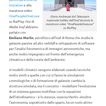
iniziative
e alla
maratona video
OnePeopleOneLove
Gloria Andreuzzi dal Telescopio
nazionale Galileo dell’Inaf durante la
su RaiPlay. Noi di
maratona video “OnePeopleOneLove”
Media Inaf
abbiamo
su RaiPlay
parlato con
Emiliano Merlin
, astrofisico all’Inaf di Roma che studia le
galassie passive ad alto
redshift
e sviluppatore di software
per l’analisi fotometrica di immagini astronomiche, ma
anche molto impegnato sul fronte dell’emergenza
climatica e della tutela dell’ambiente.
«I modelli climatici vengono elaborati usando tecniche
molto simili a quelle con cui si fanno le simulazioni
cosmologiche o di formazione di galassie: cambia la
struttura simulata, ma il concetto – modellare l’evoluzione
di un sistema gassoso multifase con le equazioni
dell’idrodinamica – è lo stesso», osserva Merlin. «Inoltre
l’astronomia, soprattutto dallo spazio, ha un ruolo attivo