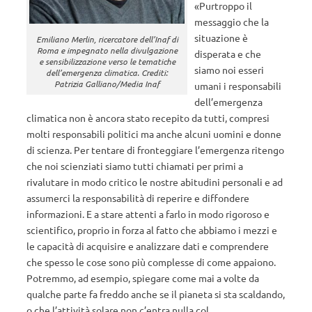
«Purtroppo il
messaggio che la
situazione è
Emiliano Merlin, ricercatore dell’Inaf di
Roma e impegnato nella divulgazione
disperata e che
e sensibilizzazione verso le tematiche
siamo noi esseri
dell’emergenza climatica. Crediti:
Patrizia Galliano/Media Inaf
umani i responsabili
dell’emergenza
climatica non è ancora stato recepito da tutti, compresi
molti responsabili politici ma anche alcuni uomini e donne
di scienza. Per tentare di fronteggiare l’emergenza ritengo
che noi scienziati siamo tutti chiamati per primi a
rivalutare in modo critico le nostre abitudini personali e ad
assumerci la responsabilità di reperire e diffondere
informazioni. E a stare attenti a farlo in modo rigoroso e
scientifico, proprio in forza al fatto che abbiamo i mezzi e
le capacità di acquisire e analizzare dati e comprendere
che spesso le cose sono più complesse di come appaiono.
Potremmo, ad esempio, spiegare come mai a volte da
qualche parte fa freddo anche se il pianeta si sta scaldando,
o che l’attività solare non c’entra nulla col