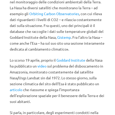
nel monitoraggio delle condizioni ambientali della Terra.
La Nasa ha diversi satelliti che monitorano la Terra – ad
esempio gli
Orbiting Carbon Observatories
, con cui rileva
dati riguardanti i livelli di CO2 – e rilascia costantemente
dati sulla situazione. Fra questi, uno dei principali è il
database che raccoglie i dati sulle temperature globali del
Goddard Institute della Nasa,
Gistemp
. Fra l’altro la Nasa –
come anche l’Esa – ha sul suo sito una sezione interamente
dedicata al cambiamento climatico».
Lo scorso 19 aprile, proprio il
Goddard Institute
della Nasa
ha pubblicato un
video
sul problema del disboscamento in
Amazzonia, monitorato costantemente dal satellite
Nasa/Usgs Landsat sin dal 1972. Lo stesso giorno, sulla
sezione climatica del sito dell’Esa è stato pubblicato un
articolo
che riassume e spiega l’importanza
dell’esplorazione spaziale per il benessere della Terra e dei
suoi abitanti.
Si parla, in particolare, degli esperimenti condotti nella