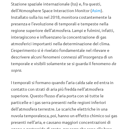
Stazione spaziale internazionale (Iss) e, fra questi,
dell’Atmosphere Space Interaction Monitor (
Asim
).
Installato sulla Iss nel 2018, monitora costantemente la
presenza e l’evoluzione di temporali e tempeste nella
regione superiore dell’atmosfera. Lampi e fulmini, infatti,
interagiscono e influenzano la concentrazione di gas
atmosferici importanti nella determinazione del clima.
L’esperimento si è rivelato fondamentale nel rilevare e
descrivere alcuni fenomeni connessi all’insorgenza di un
temporale e visibili solamente se si guarda il fenomeno
da
sopra
.
I temporali si formano quando l’aria calda sale ed entra in
contatto con strati di aria più fredda nell’atmosfera
superiore. Questo flusso d’aria porta con sé tutte le
particelle e i gas serra presenti nelle regioni inferiori
dell’atmosfera terrestre. Le scariche elettriche in una
nuvola temporalesca, poi, hanno un effetto chimico sui gas
presenti nell’aria, e causano maggiori concentrazioni di
ozono e protossido di azoto, gas serra che sono alla base