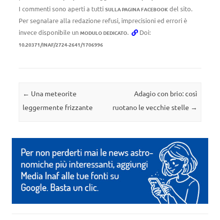
I commenti sono aperti a tutti
del sito.
SULLA PAGINA FACEBOOK
Per segnalare alla redazione refusi, imprecisioni ed errori è
invece disponibile un
.
Doi:
MODULO DEDICATO
10.20371/INAF/2724-2641/1706996
Navigazione articolo
←
Una meteorite
Adagio con brio: così
leggermente frizzante
ruotano le vecchie stelle
→