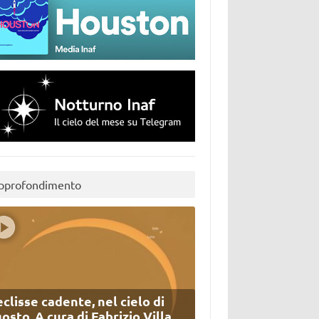
pprofondimento
eclisse cadente, nel cielo di
osto. A cura di Fabrizio Villa