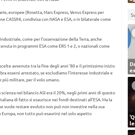
arie, europee (Rosetta, Mars Express, Venus Express per
S
ione CASSINI, condivisa con NASA e ESA, o in bilaterale come
industriale, come per l’osservazione della Terra, anche
ostenuta in programmi ESA come ERS 1 e 2, o nazionali come
Da
elte avvenute tra la fine degli anni ’80 e il primissimo inizio
e
bra essersi arrestato, se escludiamo l’interesse industriale e
più militare, per il volo umano.
a scienza nel bilancio ASI era il 20%, negli primi anni di questo
aliana di fatto si esaurisce nei fondi destinati all’ESA. Ma la
he vuole restare evoluto non può non investire nella sua
n Europa, non tutto può esaurirsi nel solo aspetto
‘Q
l