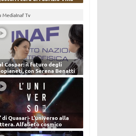
u MediaInaf Tv
l Cospar: il futuro degli
sopianeti, con Serena Benatti
’ di Quasar - L'universo alla
ettera. Alfabeto cosmico