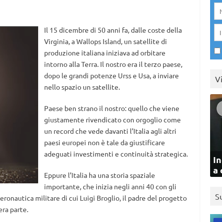
Il 15 dicembre di 50 anni fa, dalle coste della
Virginia, a Wallops Island, un satellite di
produzione italiana iniziava ad orbitare
intorno alla Terra. Il nostro era il terzo paese,
dopo le grandi potenze Urss e Usa, a inviare
V
nello spazio un satellite.
Paese ben strano il nostro: quello che viene
giustamente rivendicato con orgoglio come
un record che vede davanti l’Italia agli altri
paesi europei non è tale da giustificare
adeguati investimenti e continuità strategica.
In
a 
Eppure l’Italia ha una storia spaziale
importante, che inizia negli anni 40 con gli
S
aeronautica militare di cui Luigi Broglio, il padre del progetto
era parte.