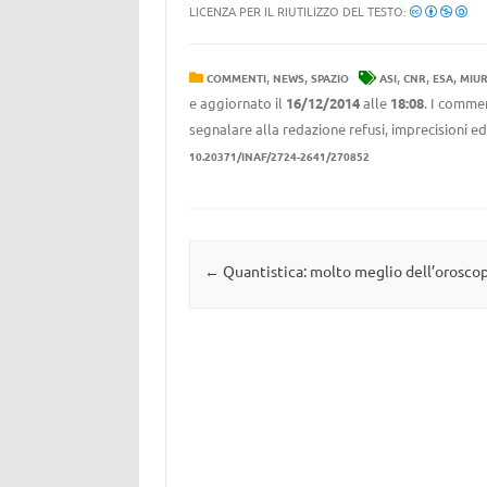
LICENZA PER IL RIUTILIZZO DEL TESTO:
,
,
,
,
,
COMMENTI
NEWS
SPAZIO
ASI
CNR
ESA
MIU
e aggiornato il
16/12/2014
alle
18:08
. I commen
segnalare alla redazione refusi, imprecisioni ed
10.20371/INAF/2724-2641/270852
Navigazione articolo
←
Quantistica: molto meglio dell’orosco