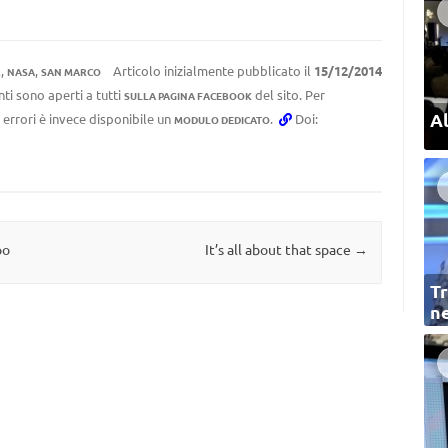
,
,
Articolo inizialmente pubblicato il
15/12/2014
R
NASA
SAN MARCO
ti sono aperti a tutti
del sito. Per
SULLA PAGINA FACEBOOK
Al
 errori è invece disponibile un
.
Doi:
MODULO DEDICATO
po
It’s all about that space
→
Tr
ne