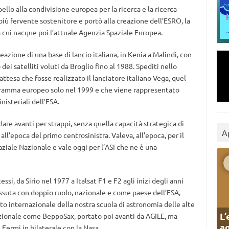
llo alla condivisione europea per la ricerca e la ricerca
più fervente sostenitore e portò alla creazione dell’ESRO, la
cui nacque poi l’attuale Agenzia Spaziale Europea.
azione di una base di lancio italiana, in Kenia a Malindi, con
ei satelliti voluti da Broglio fino al 1988. Spediti nello
ttesa che fosse realizzato il lanciatore italiano Vega, quel
gramma europeo solo nel 1999 e che viene rappresentato
nisteriali dell’ESA.
dare avanti per strappi, senza quella capacità strategica di
A
ll’epoca del primo centrosinistra. Valeva, all’epoca, per il
aziale Nazionale e vale oggi per l’ASI che ne è una
ssi, da Sirio nel 1977 a Italsat F1 e F2 agli inizi degli anni
vissuta con doppio ruolo, nazionale e come paese dell’ESA,
o internazionale della nostra scuola di astronomia delle alte
L’
zionale come BeppoSax, portato poi avanti da AGILE, ma
ag
Fermi in bilaterale con la Nasa.