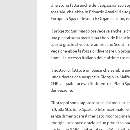
Una storia fatta anche dell’appassionato appe
spaziale, che ebbe in Edoardo Amaldi il suo 
European Space Research Organizzation, da 
Il progetto San Marco prevedeva anche la cre
una piattaforma marittima che vide il lancio d
spazio grazie al vettore americano Scout in a
Vega che ebbe la forza di diventare un pro
come il successo italiano delle ultime tre mi
Il nostro, di fatto, è un paese che sembra an
lunga durata che auspicava Giorgio La Malfa a
CNR, al quale faceva riferimento il Piano Sp
derivazione.
Gli strappi sono rappresentati dai molti succe
’90, alla Stazione Spaziale Internazionale, 
senza dimenticare il meritato riconosciment
energie, ottenuto grazie ad un progetto na
anche con XMM e Integral con ESA e Swift e 