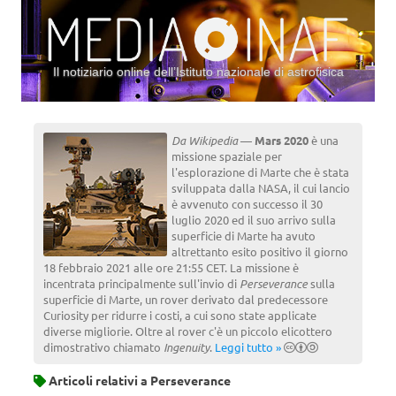
Il notiziario online dell’Istituto nazionale di astrofisica
Vai al contenuto
Da Wikipedia
—
Mars 2020
è una
missione spaziale per
l'esplorazione di Marte che è stata
sviluppata dalla NASA, il cui lancio
è avvenuto con successo il 30
luglio 2020 ed il suo arrivo sulla
superficie di Marte ha avuto
altrettanto esito positivo il giorno
18 febbraio 2021 alle ore 21:55 CET. La missione è
incentrata principalmente sull'invio di
Perseverance
sulla
superficie di Marte, un rover derivato dal predecessore
Curiosity per ridurre i costi, a cui sono state applicate
diverse migliorie. Oltre al rover c'è un piccolo elicottero
dimostrativo chiamato
Ingenuity
.
Leggi tutto »
Articoli relativi a
Perseverance