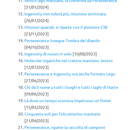
Antico lago marziano, la conferma da Perseverance
[31/01/2024]
Ingenuity non volerà più, missione terminata
[26/01/2024]
Missioni spaziali, si riparte con il plutonio-238
[23/11/2023]
Perseverance insegue l’ombra del diavolo
[04/10/2023]
Ingenuity di nuovo in volo
[10/08/2023]
Molecole organiche nel cratere marziano Jezero
[12/07/2023]
Perseverance e Ingenuity ora anche formato Lego
[27/06/2023]
Chi dà il nome a tutti i luoghi e tutti i laghi di Marte
[09/06/2023]
Là dove un tempo scorreva impetuoso un fiume
[15/05/2023]
Cinquanta voli per l’elicotterino marziano
[21/04/2023]
Perseverance, riparte la raccolta di campioni