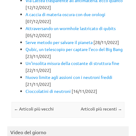
Via Lattea trasparente all’antimateria: ecco quanto
[12/12/2022]
A caccia di materia oscura con due orologi
[07/12/2022]
Attraversando un wormhole lastricato di qubits
[05/12/2022]
Serve metodo per salvare il pianeta
[28/11/2022]
Qubic, un telescopio per captare l’eco del Big Bang
[23/11/2022]
Un’insolita misura della costante di struttura fine
[22/11/2022]
Nuovo limite agli assioni con i neutroni freddi
[21/11/2022]
Cioccolatini di neutroni
[16/11/2022]
Navigazione articolo
←
Articoli più vecchi
Articoli più recenti
→
Video del giorno