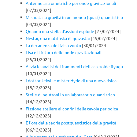
Antenne astrometriche per onde gravitazionali
[07/03/2024]
Misurata la gravità in un mondo (quasi) quantistico
[04/03/2024]
Quando una stella d’assioni esplode
[27/02/2024]
Nestar, una matrioska di gravastar
[19/02/2024]
La decadenza del falso vuoto
[30/01/2024]
Lisa e il futuro delle onde gravitazionali
[25/01/2024]
Al via le analisi dei frammenti dell’asteroide Ryugu
[10/01/2024]
I dottor Jekyll e mister Hyde di una nuova fisica
[18/12/2023]
Stelle di neutroni in un laboratorio quantistico
[14/12/2023]
Fissione stellare ai confini della tavola periodica
[12/12/2023]
È l’ora della teoria postquantistica della gravità
[06/12/2023]
Alla ricerca dei quark oscuri al Cern
[04/12/2023]