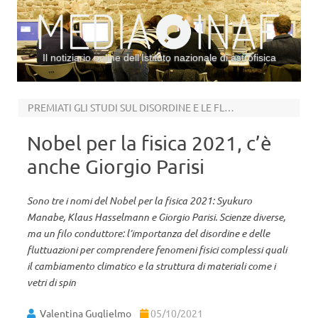
Il notiziario online dell’Istituto nazionale di astrofisica
Vai al contenuto
PREMIATI GLI STUDI SUL DISORDINE E LE FLUTTUAZIONI DEI SISTEMI COMPLESSI
Nobel per la fisica 2021, c’è
anche Giorgio Parisi
Sono tre i nomi del Nobel per la fisica 2021: Syukuro
Manabe, Klaus Hasselmann e Giorgio Parisi. Scienze diverse,
ma un filo conduttore: l’importanza del disordine e delle
fluttuazioni per comprendere fenomeni fisici complessi quali
il cambiamento climatico e la struttura di materiali come i
vetri di spin
Valentina Guglielmo
05/10/2021