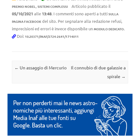
,
Articolo pubblicato il
PREMIO NOBEL
SISTEMI COMPLESSI
05/10/2021
alle
13:48
. I commenti sono aperti a tutti
SULLA
del sito. Per segnalare alla redazione refusi,
PAGINA FACEBOOK
imprecisioni ed errori è invece disponibile un
.
MODULO DEDICATO
Doi:
10.20371/INAF/2724-2641/1714011
Navigazione articolo
←
Un assaggio di Mercurio
Il connubio di due galassie a
spirale
→