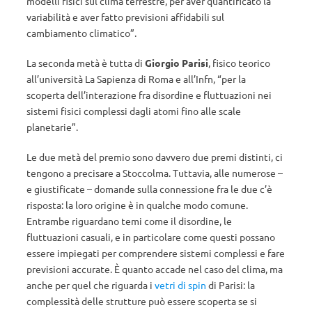
modelli fisici sul clima terrestre, per aver quantificato la
variabilità e aver fatto previsioni affidabili sul
cambiamento climatico”.
La seconda metà è tutta di
Giorgio Parisi
, fisico teorico
all’università La Sapienza di Roma e all’Infn, “per la
scoperta dell’interazione fra disordine e fluttuazioni nei
sistemi fisici complessi dagli atomi fino alle scale
planetarie”.
Le due metà del premio sono davvero due premi distinti, ci
tengono a precisare a Stoccolma. Tuttavia, alle numerose –
e giustificate – domande sulla connessione fra le due c’è
risposta: la loro origine è in qualche modo comune.
Entrambe riguardano temi come il disordine, le
fluttuazioni casuali, e in particolare come questi possano
essere impiegati per comprendere sistemi complessi e fare
previsioni accurate. È quanto accade nel caso del clima, ma
anche per quel che riguarda i
vetri di spin
di Parisi: la
complessità delle strutture può essere scoperta se si