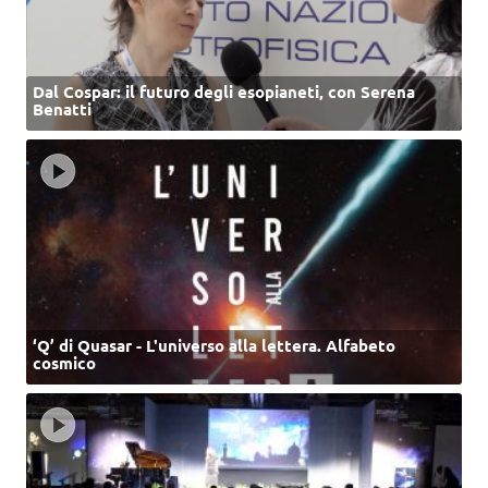
Dal Cospar: il futuro degli esopianeti, con Serena
Benatti
‘Q’ di Quasar - L'universo alla lettera. Alfabeto
cosmico