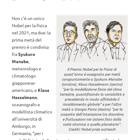
Non c’è un unico
Nobel per la fisica
nel 2021, ma due: la
prima metà del
premio è condivisa
fra
Syukuro
Manabe
,
meteorologo e
Il Premio Nobel per la Fisica di
quest’anno è assegnato per metà
climatologo
congiuntamente a Syukuro Manabe
giapponese-
(sinistra), Klaus Hasselmann (centro)
“per la modellazione fisica del clima
americano, e
Klaus
terrestre, quantificando la variabilità e
Hasselmann
,
prevedendo in modo affidabile il
riscaldamento globale” e per l’altra
oceanografo e
metà a Giorgio Parisi (destra) “per la
modellista climatico
scoperta dell’interazione tra disordine
all’università di
e fluttuazioni nei sistemi fisici dalla
scala atomica a quella planetaria”.
Amburgo, in
Crediti: Nobel prize outreach
Germania, “per i