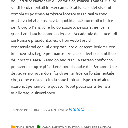
dell’Istituto Nazionale di Astrofisica,
Marco Tavani
. «I suoi
studi fondamentali in Meccanica Statistica e dei sistemi
complessi possono sembrare lontani ma in realtà sono
molto vicini alla nostra vita quotidiana. Sono molto felice
per Giorgio Parisi, che ho conosciuto personalmente in
questi anni anche come collega all’Accademia dei Lincei (di
cui Parisi è presidente,
ndr
). Non vedo l’ora di
congratularmi con lui e soprattutto di cercare insieme con
lui nuove strategie per mantenere alto il livello scientifico
del nostro Paese. Siamo coinvolti in un serrato confronto
per avere sempre più attenzione da parte del Parlamento e
del Governo riguardo ai fondi per la Ricerca fondamentale
che, come è noto, in Italia sono limitati rispetto ad altre
nazioni. Speriamo che questo Nobel possa contribuire a
migliorare la situazione».
LICENZA PER IL RIUTILIZZO DEL TESTO:
,
,
,
FISICA
NEWS
CAMBIAMENTO CLIMATICO
NOBEL PER LA FISICA