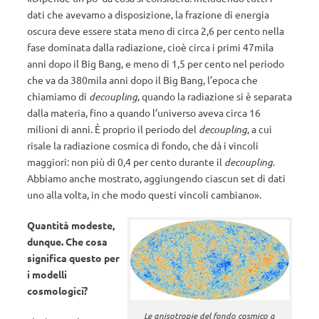
dati che avevamo a disposizione, la frazione di energia
oscura deve essere stata meno di circa 2,6 per cento nella
fase dominata dalla radiazione, cioè circa i primi 47mila
anni dopo il Big Bang, e meno di 1,5 per cento nel periodo
che va da 380mila anni dopo il Big Bang, l’epoca che
chiamiamo di
decoupling
, quando la radiazione si è separata
dalla materia, fino a quando l’universo aveva circa 16
milioni di anni. È proprio il periodo del
decoupling
, a cui
risale la radiazione cosmica di fondo, che dà i vincoli
maggiori: non più di 0,4 per cento durante il
decoupling
.
Abbiamo anche mostrato, aggiungendo ciascun set di dati
uno alla volta, in che modo questi vincoli cambiano».
Quantità modeste,
dunque. Che cosa
significa questo per
i modelli
cosmologici?
Le anisotropie del fondo cosmico a