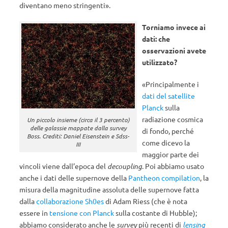
diventano meno stringenti».
Torniamo invece ai
dati: che
osservazioni avete
utilizzato?
«Principalmente i
dati del satellite
Planck
sulla
radiazione cosmica
Un piccolo insieme (circa il 3 percento)
delle galassie mappate dalla survey
di fondo, perché
Boss. Crediti: Daniel Eisenstein e Sdss-
come dicevo la
III
maggior parte dei
vincoli viene dall’epoca del
decoupling
. Poi abbiamo usato
anche i dati delle supernove della
Pantheon compilation
, la
misura della magnitudine assoluta delle supernove fatta
dalla
collaborazione Sh0es
di Adam Riess (che è nota
essere in
tensione con Planck
sulla costante di Hubble);
abbiamo considerato anche le
survey
più recenti di
lensing