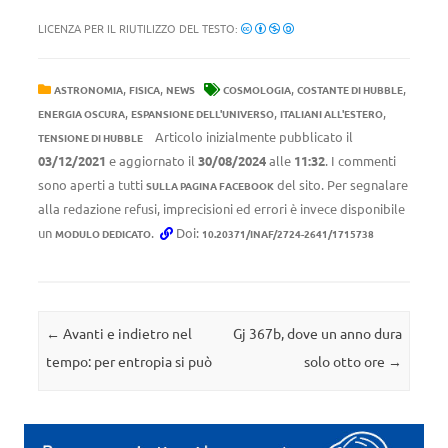
LICENZA PER IL RIUTILIZZO DEL TESTO:
,
,
,
,
ASTRONOMIA
FISICA
NEWS
COSMOLOGIA
COSTANTE DI HUBBLE
,
,
,
ENERGIA OSCURA
ESPANSIONE DELL'UNIVERSO
ITALIANI ALL'ESTERO
Articolo inizialmente pubblicato il
TENSIONE DI HUBBLE
03/12/2021
e aggiornato il
30/08/2024
alle
11:32
. I commenti
sono aperti a tutti
del sito. Per segnalare
SULLA PAGINA FACEBOOK
alla redazione refusi, imprecisioni ed errori è invece disponibile
un
.
Doi:
MODULO DEDICATO
10.20371/INAF/2724-2641/1715738
Navigazione articolo
←
Avanti e indietro nel
Gj 367b, dove un anno dura
tempo: per entropia si può
solo otto ore
→