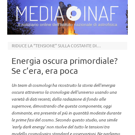
Il notiziario online dell’Istituto nazionale di astrofisica
Vai al contenuto
RIDUCE LA “TENSIONE” SULLA COSTANTE DI HUBBLE MA NE INTRODUCE UN’ALTRA
Energia oscura primordiale?
Se c’era, era poca
Un team di cosmologi ha ricostruito la storia dell’energia
oscura attraverso la cronologia dell’universo usando una
varietà di dati recenti, dalla radiazione di fondo alle
supernove, dimostrando che questa componente, oggi
dominante, era presente al più in quantità modeste durante
le prime fasi del cosmo. Secondo questo studio, una simile
‘early dark energy’ non risolve del tutto le tensioni tra
modello cosmologico standard e osservazioni. Ne parliamo