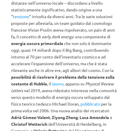
distanze nell’universo locale – discordano a livello
statisticamente significativo, dando origine a una
“
tensione
” irrisolta da diversi anni. Tra le varie soluzioni
proposte per alleviarla, un team guidato dal cosmologo
francese Vivian Poulin aveva rispolverato, un paio di anni
fa, il concetto di
early dark energy
: una componente di
energia oscura primordiale
che non solo è dominante
oggi, quasi 14 miliardi dopo il Big Bang, contribuendo
intorno al 70 per cento dell’inventario cosmico e ad
accelerare l’espansione dell’universo, ma che è stata
rilevante anche in altre ere, agli albori del cosmo. Con la
possibilità di risolvere il problema della tensione sulla
costante di Hubble
, il
lavoro
, apparso su
Physical Review
Letters
nel 2019, aveva ridestato interesse nella comunità
verso questo modello di energia oscura sviluppato dal
fisico teorico tedesco Michael Doran,
pubblicato
per la
prima volta nel 2006. Una nuova analisi dei ricercatori
Adrià Gómez-Valent
,
Ziyang Zheng
,
Luca Amendola
e
Christof Wetterich
dell’Università di Heidelberg, in
Germania, e
Valeria Pettorino
del Dipartimento di