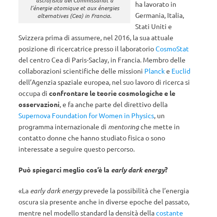
astrofisica del Commissariat à
ha lavorato in
l’énergie atomique et aux énergies
Germania, Italia,
alternatives (Cea) in Francia.
Stati Uniti e
Svizzera prima di assumere, nel 2016, la sua attuale
posizione di ricercatrice presso il laboratorio
CosmoStat
del centro Cea di Paris-Saclay, in Francia. Membro delle
collaborazioni scientifiche delle missioni
Planck
e
Euclid
dell’Agenzia spaziale europea, nel suo lavoro di ricerca si
occupa di
confrontare le teorie cosmologiche e le
osservazioni
, e fa anche parte del direttivo della
Supernova Foundation for Women in Physics
, un
programma internazionale di
mentoring
che mette in
contatto donne che hanno studiato fisica o sono
interessate a seguire questo percorso.
Può spiegarci meglio cos’è la
early dark energy
?
«La
early dark energy
prevede la possibilità che l’energia
oscura sia presente anche in diverse epoche del passato,
mentre nel modello standard la densità della
costante