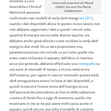
«Insieme a Luca
microonde osservate da Planck.
Amendola e Christof
Crediti: Esa and the Planck
Collaboration
Wetterich avevamo
confrontato vari modelli di
early dark energy
nel 2013
,
usando i dati disponibili allora. In questo nuovo lavoro, non
solo abbiamo aggiornato i dati e quindi i vincoli sulla
quantità di energia oscura nelle diverse epoche, ma
abbiamo anche generalizzato come studiare la
early dark
energy
in due modi. Da un lato proponiamo una
parametrizzazione che include un po’ tutte quelle che
erano state utilizzate in passato, dall’altro, in maniera
ancor più generale, abbiamo effettuato una
tomografia
su
una serie di intervalli di tempo, a ritroso nella storia
dell’universo, per capire in ciascun intervallo quanta
early
dark energy
poteva esserci in base ai dati disponibili, e
quindi ricostruire l’intera storia dell’energia oscura
dall’epoca anche precedente al rilascio della radiazione
cosmica di fondo fino a oggi. Al momento, quello che
mostriamo è che se ne può avere molto poca anche in
passato, quindi ancora una volta il modello di costante