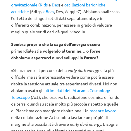
gravitazionale
(
Kids
e
Des
) e
oscillazioni barioniche
acustiche
(6dfgs,
eBoss
, Des, WiggleZ). Abbiamo analizzato
l’effetto dei singoli set di dati separatamente, e in
differenti combinazioni, per essere in grado di valutare
meglio quale set di dati dà quali vincoli
»
.
Sembra proprio che la saga dell’energia oscura
primordiale stia volgendo al termine… o forse
dobbiamo aspettarci nuovi sviluppi in futuro?
«Sicuramente il percorso della
early dark energy
si fa più
difficile, ma sarà interessante vedere come potrà essere
risolta la tensione attuale tra esperimenti diversi. Noi non
abbiamo usato gli
ultimi dati dell’Atacama Cosmology
Telescope
(Act), che osserva la radiazione cosmica di fondo
da terra, quindi su scale molto più piccole rispetto a quelle
di Planck ma con maggiore risoluzione. Un
recente lavoro
della collaborazione Act sembra lasciare un po’ più di
margine alla possibilità di avere
early dark energy
. Bisogna
ancora capire bene gli effetti sistematici su questi