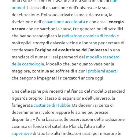
molti sforzi si concentravano ancora sulla misura di
due
numeri
: il tasso di espansione dell’universo e la sua
decelerazione. Poi sono arrivate la materia oscura, la
rivelazione dell’
espansione accelerata
e con essa l’
energia
oscura
che ne sarebbe la causa, tre generazioni di satelliti
che hanno scandagliato la
radiazione cosmica di fondo
e
molteplici
survey
di galassie vicine e lontane per cercare di
condensare l’
origine ed evoluzione dell’universo
in una
manciata di numeri: i sei parametri del
modello standard
della cosmologia
. Modello che, per quanto vada per la
maggiore, continua ad soffrire di alcuni
problemi aperti
che tengono impegnati i ricercatori ancora oggi.
Una delle spine più recenti nel fianco del modello standard
riguarda proprio il tasso di espansione dell’universo, la
famigerata
costante di Hubble
. Da decenni si cerca di
determinarne il valore, eppure le stime più precise
disponibili – l’una basata sulle osservazioni della radiazione
cosmica di fondo del satellite Planck, l’altra sulle
supernove
di tipo Ia e altri indicatori usati per misurare le