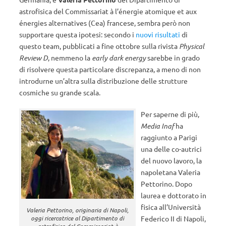
astrofisica del Commissariat à l’énergie atomique et aux
énergies alternatives (Cea) francese, sembra però non
supportare questa ipotesi: secondo i
nuovi risultati
di
questo team, pubblicati a fine ottobre sulla rivista
Physical
Review D
, nemmeno la
early dark energy
sarebbe in grado
di risolvere questa particolare discrepanza, a meno di non
introdurne un’altra sulla distribuzione delle strutture
cosmiche su grande scala.
Per saperne di più,
Media Inaf
ha
raggiunto a Parigi
una delle co-autrici
del nuovo lavoro, la
napoletana Valeria
Pettorino. Dopo
laurea e dottorato in
fisica all’Università
Valeria Pettorino, originaria di Napoli,
Federico II di Napoli,
oggi ricercatrice al Dipartimento di