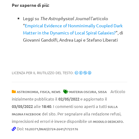
Per saperne di più:
Leggi su
The Astrophysical Journal
l’articolo
“
Empirical Evidence of Nonminimally Coupled Dark
Matter in the Dynamics of Local Spiral Galaxies?
”, di
Giovanni Gandolfi, Andrea Lapi e Stefano Liberati
LICENZA PER IL RIUTILIZZO DEL TESTO:
,
,
,
Articolo
ASTRONOMIA
FISICA
NEWS
MATERIA OSCURA
SISSA
inizialmente pubblicato il
02/05/2022
e aggiornato il
03/05/2022
alle
18:40
. I commenti sono aperti a tutti
SULLA
del sito. Per segnalare alla redazione refusi,
PAGINA FACEBOOK
imprecisioni ed errori è invece disponibile un
.
MODULO DEDICATO
Doi:
10.20371/INAF/2724-2641/1723176