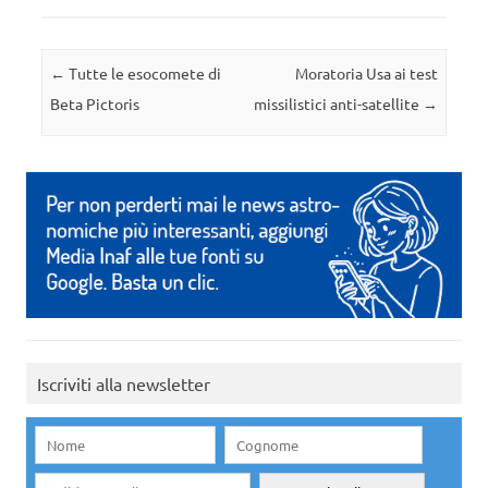
Navigazione articolo
←
Tutte le esocomete di
Moratoria Usa ai test
Beta Pictoris
missilistici anti-satellite
→
Iscriviti alla newsletter