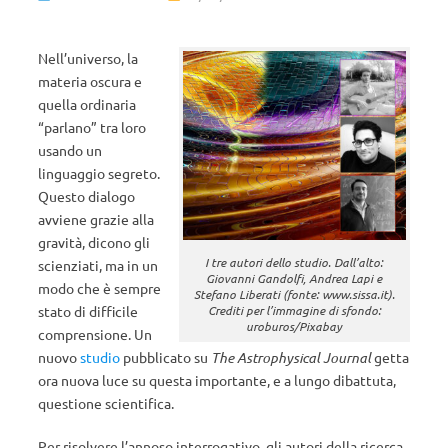
Nell’universo, la
materia oscura e
quella ordinaria
“parlano” tra loro
usando un
linguaggio segreto.
Questo dialogo
avviene grazie alla
gravità, dicono gli
I tre autori dello studio. Dall’alto:
scienziati, ma in un
Giovanni Gandolfi, Andrea Lapi e
modo che è sempre
Stefano Liberati (fonte: www.sissa.it).
stato di difficile
Crediti per l’immagine di sfondo:
uroburos/Pixabay
comprensione. Un
nuovo
studio
pubblicato su
The Astrophysical Journal
getta
ora nuova luce su questa importante, e a lungo dibattuta,
questione scientifica.
Per risolvere l’annoso interrogativo, gli autori della ricerca,