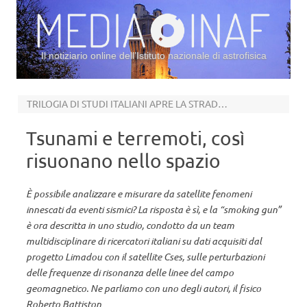
Il notiziario online dell’Istituto nazionale di astrofisica
Vai al contenuto
TRILOGIA DI STUDI ITALIANI APRE LA STRADA AL REMOTE SENSING GEOFISICO
Tsunami e terremoti, così
risuonano nello spazio
È possibile analizzare e misurare da satellite fenomeni
innescati da eventi sismici? La risposta è sì, e la “smoking gun”
è ora descritta in uno studio, condotto da un team
multidisciplinare di ricercatori italiani su dati acquisiti dal
progetto Limadou con il satellite Cses, sulle perturbazioni
delle frequenze di risonanza delle linee del campo
geomagnetico. Ne parliamo con uno degli autori, il fisico
Roberto Battiston