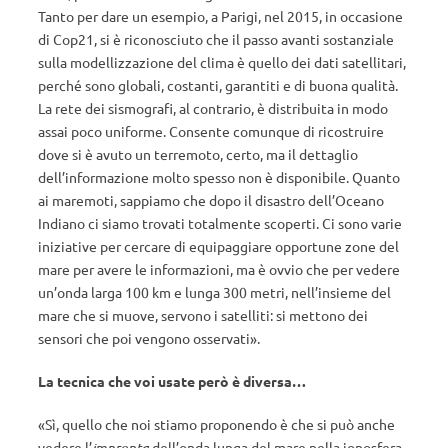
Tanto per dare un esempio, a Parigi, nel 2015, in occasione
di Cop21, si è riconosciuto che il passo avanti sostanziale
sulla modellizzazione del clima è quello dei dati satellitari,
perché sono globali, costanti, garantiti e di buona qualità.
La rete dei sismografi, al contrario, è distribuita in modo
assai poco uniforme. Consente comunque di ricostruire
dove si è avuto un terremoto, certo, ma il dettaglio
dell’informazione molto spesso non è disponibile. Quanto
ai maremoti, sappiamo che dopo il disastro dell’Oceano
Indiano ci siamo trovati totalmente scoperti. Ci sono varie
iniziative per cercare di equipaggiare opportune zone del
mare per avere le informazioni, ma è ovvio che per vedere
un’onda larga 100 km e lunga 300 metri, nell’insieme del
mare che si muove, servono i satelliti: si mettono dei
sensori che poi vengono osservati».
La tecnica che voi usate però è diversa…
«Sì, quello che noi stiamo proponendo è che si può anche
vedere l’
impronta
dell’onda lunga del mare nella ionosfera.