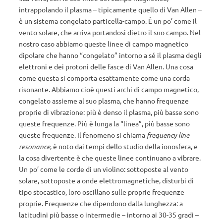
intrappolando il plasma – tipicamente quello di Van Allen –
è un sistema congelato particella-campo. È un po’ come il
vento solare, che arriva portandosi dietro il suo campo. Nel
nostro caso abbiamo queste linee di campo magnetico
dipolare che hanno “congelato” intorno a sé il plasma degli
elettroni e dei protoni delle fasce di Van Allen. Una cosa
come questa si comporta esattamente come una corda
risonante. Abbiamo cioè questi archi di campo magnetico,
congelato assieme al suo plasma, che hanno frequenze
proprie di vibrazione: più è denso il plasma, più basse sono
queste frequenze. Più è lunga la “linea”, più basse sono
queste frequenze. Il fenomeno si chiama
frequency line
resonance
, è noto dai tempi dello studio della ionosfera, e
la cosa divertente è che queste linee continuano a vibrare.
Un po’ come le corde di un violino: sottoposte al vento
solare, sottoposte a onde elettromagnetiche, disturbi di
tipo stocastico, loro oscillano sulle proprie frequenze
proprie. Frequenze che dipendono dalla lunghezza: a
latitudini più basse o intermedie – intorno ai 30-35 gradi –