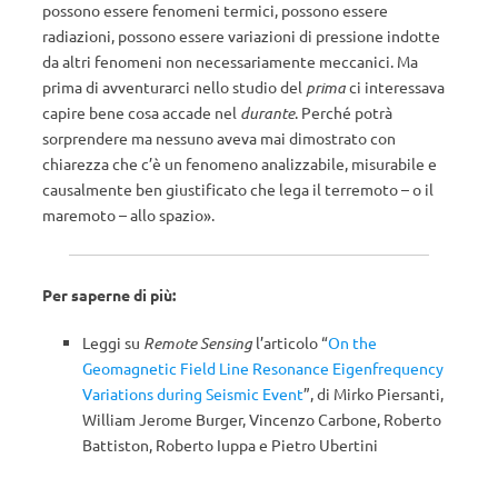
possono essere fenomeni termici, possono essere
radiazioni, possono essere variazioni di pressione indotte
da altri fenomeni non necessariamente meccanici. Ma
prima di avventurarci nello studio del
prima
ci interessava
capire bene cosa accade nel
durante
. Perché potrà
sorprendere ma nessuno aveva mai dimostrato con
chiarezza che c’è un fenomeno analizzabile, misurabile e
causalmente ben giustificato che lega il terremoto – o il
maremoto – allo spazio».
Per saperne di più:
Leggi su
Remote Sensing
l’articolo “
On the
Geomagnetic Field Line Resonance Eigenfrequency
Variations during Seismic Event
”, di Mirko Piersanti,
William Jerome Burger, Vincenzo Carbone, Roberto
Battiston, Roberto Iuppa e Pietro Ubertini