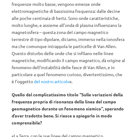
frequenze molto basse, vengono emesse onde
elettromagnetiche di bassissima frequenza: dalle decine
alle poche centinaia di hertz. Sono onde caratteristiche,
molto lunghe, e assieme all’onda di plasma influenzano la
magnetosfera – questa zona del campo magnetico
terrestre di tipo dipolare, diciamo, immerso nella ionosfera
ma che comunque intrappola le particelle di Van Allen.
Questo disturbo delle onde che si infilano nelle linee
magnetiche, modificando il campo magnetico, dà origine al
fenomeno dell’instabilità delle fasce di Van Allen, e in
particolare a quel fenomeno curioso, divertentissimo, che
è l’oggetto
del nostro articolo
».
Quello dal complicatissimo titolo “Sulle variazioni della
frequenza propri
a di risonanza della linea del campo
geomagnetico durante un fenomeno sismico”, sperando
d’aver tradotto bene. Si riesce a spiegarlo in modo
comprensibile?
«La Terra, con le sue linee del campo magnetico,