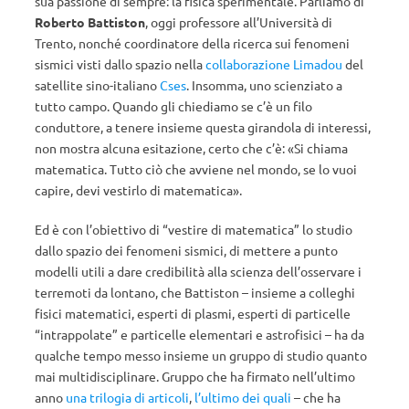
sua passione di sempre: la fisica sperimentale. Parliamo di
Roberto Battiston
, oggi professore all’Università di
Trento, nonché coordinatore della ricerca sui fenomeni
sismici visti dallo spazio nella
collaborazione Limadou
del
satellite sino-italiano
Cses
. Insomma, uno scienziato a
tutto campo. Quando gli chiediamo se c’è un filo
conduttore, a tenere insieme questa girandola di interessi,
non mostra alcuna esitazione, certo che c’è: «Si chiama
matematica. Tutto ciò che avviene nel mondo, se lo vuoi
capire, devi vestirlo di matematica».
Ed è con l’obiettivo di “vestire di matematica” lo studio
dallo spazio dei fenomeni sismici, di mettere a punto
modelli utili a dare credibilità alla scienza dell’osservare i
terremoti da lontano, che Battiston – insieme a colleghi
fisici matematici, esperti di plasmi, esperti di particelle
“intrappolate” e particelle elementari e astrofisici – ha da
qualche tempo messo insieme un gruppo di studio quanto
mai multidisciplinare. Gruppo che ha firmato nell’ultimo
anno
una trilogia
di articoli
,
l’ultimo dei quali
– che ha