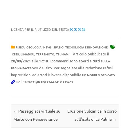
LICENZA PER IL RIUTILIZZO DEL TESTO:
,
,
,
,
FISICA
GEOLOGIA
NEWS
SPAZIO
TECNOLOGIA E INNOVAZIONE
,
,
,
Articolo pubblicato il
CSES
LIMADOU
TERREMOTO
TSUNAMI
20/09/2021
alle
17:18
. I commenti sono aperti a tutti
SULLA
del sito. Per segnalare alla redazione refusi,
PAGINA FACEBOOK
imprecisioni ed errori è invece disponibile un
.
MODULO DEDICATO
Doi:
10.20371/INAF/2724-2641/1713403
Navigazione articolo
←
Passeggiata virtuale su
Eruzione vulcanica in corso
Marte con Perseverance
sull’isola di La Palma
→