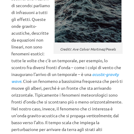
di secondo: parliamo
di infrasuoni a tutti
gli effetti. Queste
onde gravito-
acustiche, descritte
da equazioni non
lineari, non sono
Crediti: Ave Calvar Martinez/Pexels
fenomeni esotici:
tutte le volte che c’è un temporale, per esempio, lo
scontro fra diversi fronti d’onda – come i colpi di vento che
inaugurano l’arrivo di un temporale – è una
acustic-gravity
wave
. Cioè un fenomeno a bassissima frequenza che però ti
muove gli alberi, perché è un fronte che sta arrivando
orizzontale. Tipicamente i fenomeni meteorologici sono
fronti d’onda che si scontrano più o meno orizzontalmente.
Nel nostro caso, invece, il fenomeno che ci interessa è
un’onda gravito-acustica che si propaga
verticalmente
, dal
basso verso l’alto. Il tempo scala che impiega la
perturbazione per arrivare da terra agli strati alti