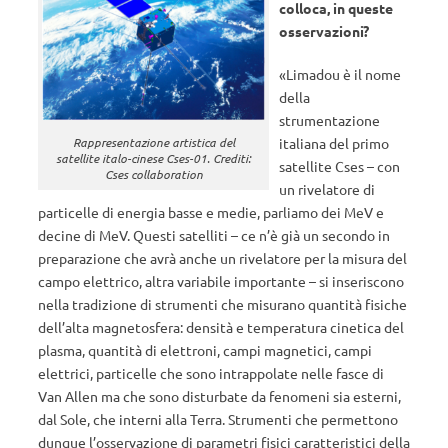
colloca, in queste
osservazioni?
«Limadou è il nome
della
strumentazione
italiana del primo
Rappresentazione artistica del
satellite italo-cinese Cses-01. Crediti:
satellite Cses – con
Cses collaboration
un rivelatore di
particelle di energia basse e medie, parliamo dei MeV e
decine di MeV. Questi satelliti – ce n’è già un secondo in
preparazione che avrà anche un rivelatore per la misura del
campo elettrico, altra variabile importante – si inseriscono
nella tradizione di strumenti che misurano quantità fisiche
dell’alta magnetosfera: densità e temperatura cinetica del
plasma, quantità di elettroni, campi magnetici, campi
elettrici, particelle che sono intrappolate nelle fasce di
Van Allen ma che sono disturbate da fenomeni sia esterni,
dal Sole, che interni alla Terra. Strumenti che permettono
dunque l’osservazione di parametri fisici caratteristici della