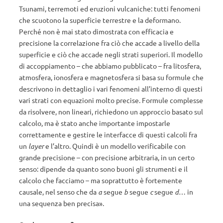
Tsunami, terremoti ed eruzioni vulcaniche: tutti fenomeni
che scuotono la superficie terrestre e la deformano.
Perché non è mai stato dimostrata con efficacia e
precisione la correlazione fra ciò che accade a livello della
superficie e ciò che accade negli strati superiori. Il modello
di accoppiamento – che abbiamo pubblicato – fra litosfera,
atmosfera, ionosfera e magnetosfera si basa su formule che
descrivono in dettaglio i vari fenomeni all’interno di questi
vari strati con equazioni molto precise. Formule complesse
da risolvere, non lineari, richiedono un approccio basato sul
calcolo, ma è stato anche importante impostarle
correttamente e gestire le interfacce di questi calcoli fra
un
layer
e l’altro. Quindi è un modello verificabile con
grande precisione – con precisione arbitraria, in un certo
senso: dipende da quanto sono buoni gli strumenti e il
calcolo che facciamo – ma soprattutto è fortemente
causale, nel senso che da
a
segue
b
segue
c
segue
d
… in
una sequenza ben precisa».