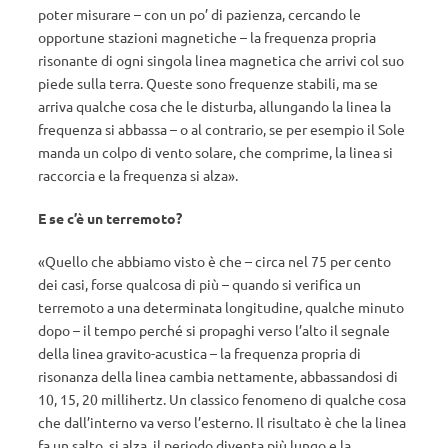
poter misurare – con un po’ di pazienza, cercando le
opportune stazioni magnetiche – la frequenza propria
risonante di ogni singola linea magnetica che arrivi col suo
piede sulla terra. Queste sono frequenze stabili, ma se
arriva qualche cosa che le disturba, allungando la linea la
frequenza si abbassa – o al contrario, se per esempio il Sole
manda un colpo di vento solare, che comprime, la linea si
raccorcia e la frequenza si alza».
E se c’è un terremoto?
«Quello che abbiamo visto è che – circa nel 75 per cento
dei casi, forse qualcosa di più – quando si verifica un
terremoto a una determinata longitudine, qualche minuto
dopo – il tempo perché si propaghi verso l’alto il segnale
della linea gravito-acustica – la frequenza propria di
risonanza della linea cambia nettamente, abbassandosi di
10, 15, 20 millihertz. Un classico fenomeno di qualche cosa
che dall’interno va verso l’esterno. Il risultato è che la linea
fa un salto, si alza, il periodo diventa più lungo e la