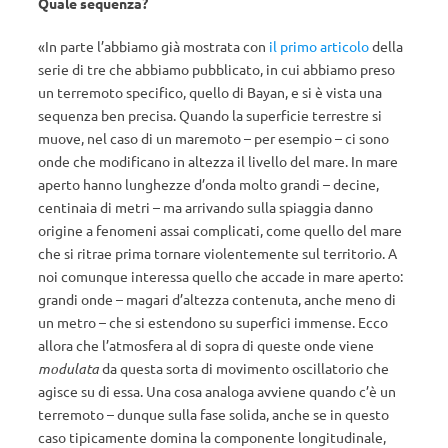
Quale sequenza?
«In parte l’abbiamo già mostrata con
il primo articolo
della
serie di tre che abbiamo pubblicato, in cui abbiamo preso
un terremoto specifico, quello di Bayan, e si è vista una
sequenza ben precisa. Quando la superficie terrestre si
muove, nel caso di un maremoto – per esempio – ci sono
onde che modificano in altezza il livello del mare. In mare
aperto hanno lunghezze d’onda molto grandi – decine,
centinaia di metri – ma arrivando sulla spiaggia danno
origine a fenomeni assai complicati, come quello del mare
che si ritrae prima tornare violentemente sul territorio. A
noi comunque interessa quello che accade in mare aperto:
grandi onde – magari d’altezza contenuta, anche meno di
un metro – che si estendono su superfici immense. Ecco
allora che l’atmosfera al di sopra di queste onde viene
modulata
da questa sorta di movimento oscillatorio che
agisce su di essa. Una cosa analoga avviene quando c’è un
terremoto – dunque sulla fase solida, anche se in questo
caso tipicamente domina la componente longitudinale,