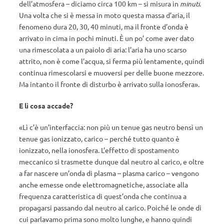
dell’atmosfera – diciamo circa 100 km – si misura in
minuti
.
Una volta che si è messa in moto questa massa d’aria, il
fenomeno dura 20, 30, 40 minuti, ma il fronte d’onda è
arrivato in cima in pochi minuti. È un po’ come aver dato
una rimescolata a un paiolo di aria: l’aria ha uno scarso
attrito, non è come l’acqua, si ferma più lentamente, quindi
continua rimescolarsi e muoversi per delle buone mezzore.
Ma intanto il fronte di disturbo è arrivato sulla ionosfera».
E lì cosa accade?
«Lì c’è un’interfaccia: non più un tenue gas neutro bensì un
tenue gas ionizzato, carico – perché tutto quanto è
ionizzato, nella ionosfera. L’effetto di spostamento
meccanico si trasmette dunque dal neutro al carico, e oltre
a far nascere un’onda di plasma – plasma carico – vengono
anche emesse onde elettromagnetiche, associate alla
frequenza caratteristica di quest’onda che continua a
propagarsi passando dal neutro al carico. Poiché le onde di
cui parlavamo prima sono molto lunghe, e hanno quindi