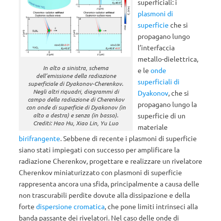
superficiali: i
plasmoni di
superficie
che si
propagano lungo
l’interfaccia
metallo-dielettrica,
In alto a sinistra, schema
e le
onde
dell’emissione della radiazione
superficiali di
superficiale di Dyakonov-Cherenkov.
Negli altri riquadri, diagrammi di
Dyakonov
, che si
campo della radiazione di Cherenkov
propagano lungo la
con onde di superficie di Dyakonov (in
superficie di un
alto a destra) e senza (in basso).
Crediti: Hao Hu, Xiao Lin, Yu Luo
materiale
birifrangente
. Sebbene di recente i plasmoni di superficie
siano stati impiegati con successo per amplificare la
radiazione Cherenkov, progettare e realizzare un rivelatore
Cherenkov miniaturizzato con plasmoni di superficie
rappresenta ancora una sfida, principalmente a causa delle
non trascurabili perdite dovute alla dissipazione e della
forte
dispersione cromatica
, che pone limiti intrinseci alla
banda passante dei rivelatori. Nel caso delle onde di