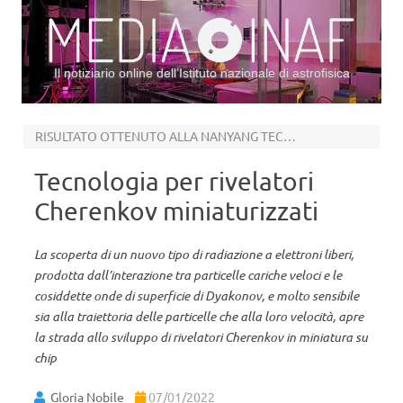
Il notiziario online dell’Istituto nazionale di astrofisica
Vai al contenuto
RISULTATO OTTENUTO ALLA NANYANG TECHNOLOGICAL UNIVERSITY DI SINGAPORE
Tecnologia per rivelatori
Cherenkov miniaturizzati
La scoperta di un nuovo tipo di radiazione a elettroni liberi,
prodotta dall’interazione tra particelle cariche veloci e le
cosiddette onde di superficie di Dyakonov, e molto sensibile
sia alla traiettoria delle particelle che alla loro velocità, apre
la strada allo sviluppo di rivelatori Cherenkov in miniatura su
chip
Gloria Nobile
07/01/2022