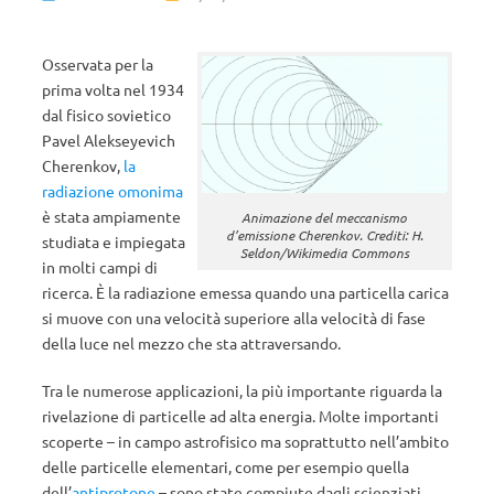
Osservata per la
prima volta nel 1934
dal fisico sovietico
Pavel Alekseyevich
Cherenkov,
la
radiazione omonima
è stata ampiamente
Animazione del meccanismo
d’emissione Cherenkov. Crediti: H.
studiata e impiegata
Seldon/Wikimedia Commons
in molti campi di
ricerca. È la radiazione emessa quando una particella carica
si muove con una velocità superiore alla velocità di fase
della luce nel mezzo che sta attraversando.
Tra le numerose applicazioni, la più importante riguarda la
rivelazione di particelle ad alta energia. Molte importanti
scoperte – in campo astrofisico ma soprattutto nell’ambito
delle particelle elementari, come per esempio quella
dell’
antiprotone
– sono state compiute dagli scienziati