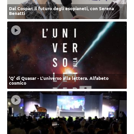
Dal Cospar: il futuro degli esopianeti, con Serena
Benatti
‘Q’ di Quasar - L'universo alla lettera. Alfabeto
cosmico