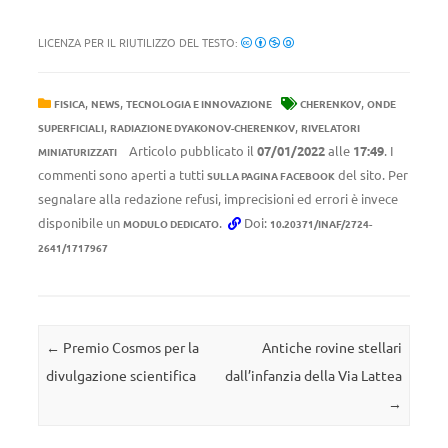
LICENZA PER IL RIUTILIZZO DEL TESTO:
,
,
,
FISICA
NEWS
TECNOLOGIA E INNOVAZIONE
CHERENKOV
ONDE
,
,
SUPERFICIALI
RADIAZIONE DYAKONOV-CHERENKOV
RIVELATORI
Articolo pubblicato il
07/01/2022
alle
17:49
. I
MINIATURIZZATI
commenti sono aperti a tutti
del sito. Per
SULLA PAGINA FACEBOOK
segnalare alla redazione refusi, imprecisioni ed errori è invece
disponibile un
.
Doi:
MODULO DEDICATO
10.20371/INAF/2724-
2641/1717967
Navigazione articolo
←
Premio Cosmos per la
Antiche rovine stellari
divulgazione scientifica
dall’infanzia della Via Lattea
→