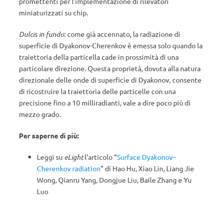
promettenti per l’implementazione di rilevatori
miniaturizzati su chip.
Dulcis in fundo
: come già accennato, la radiazione di
superficie di Dyakonov-Cherenkov è emessa solo quando la
traiettoria della particella cade in prossimità di una
particolare direzione. Questa proprietà, dovuta alla natura
direzionale delle onde di superficie di Dyakonov, consente
di ricostruire la traiettoria delle particelle con una
precisione fino a 10 milliradianti, vale a dire poco più di
mezzo grado.
Per saperne di più:
Leggi su
eLight
l’articolo “
Surface Dyakonov–
Cherenkov radiation
” di Hao Hu, Xiao Lin, Liang Jie
Wong, Qianru Yang, Dongjue Liu, Baile Zhang e Yu
Luo