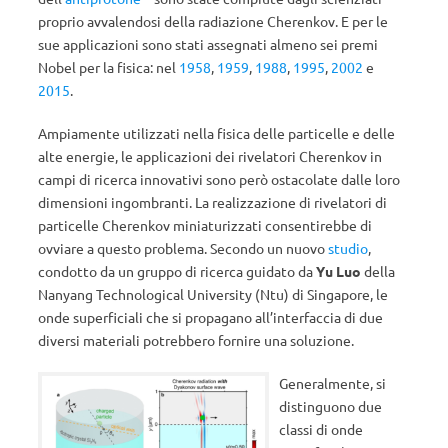
proprio avvalendosi della radiazione Cherenkov. E per le
sue applicazioni sono stati assegnati almeno sei premi
Nobel per la fisica: nel
1958
,
1959
,
1988
,
1995
,
2002
e
2015
.
Ampiamente utilizzati nella fisica delle particelle e delle
alte energie, le applicazioni dei rivelatori Cherenkov in
campi di ricerca innovativi sono però ostacolate dalle loro
dimensioni ingombranti. La realizzazione di rivelatori di
particelle Cherenkov miniaturizzati consentirebbe di
ovviare a questo problema. Secondo un nuovo
studio
,
condotto da un gruppo di ricerca guidato da
Yu Luo
della
Nanyang Technological University (Ntu) di Singapore, le
onde superficiali che si propagano all’interfaccia di due
diversi materiali potrebbero fornire una soluzione.
Generalmente, si
distinguono due
classi di onde