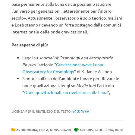
base permanente sulla Luna da cui possiamo studiare
l’universo per generazioni, letteralmente per l’intero
secolo». Attualmente l’osservatorio è solo teorico, ma Jani
e Loeb stanno ricevendo un forte sostegno dalla comunità
internazionale delle onde gravitazionali.
Per saperne di più:
Leggi su
Journal of Cosmology and Astroparticle
Physics
l’articolo “
Gravitational-wave Lunar
Observatory for Cosmology
” di
K. Jani
e
A. Loeb
Sempre sull’uso dell’ambiente lunare per rilevare le
onde gravitazionali, leggi su
Media Inaf
l’articolo
“
Onde gravitazionali, un rivelatore sulla Luna
”,
LICENZA PER IL RIUTILIZZO DEL TESTO:
,
,
,
,
,
,
ASTRONOMIA
FISICA
NEWS
SPAZIO
ARTEMIS
GLOC
LUNA
ONDE