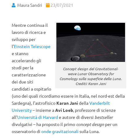
Maura Sandri
23/07/2021
Mentre continua il
lavoro di ricerca e
sviluppo per
l’
Einstein Telescope
e stanno
accelerando gli
studi per la
Concept design del Gravitational-
wave Lunar Observatory for
caratterizzazione
Cosmology sulla superficie della Luna.
dei due siti
Crediti: Karan Jani
candidati a ospitarlo
(uno dei quali ricordiamo essere in Italia, nel nord-est della
Sardegna), l’astrofisico
Karan Jani
della
Vanderbilt
University
– insieme a
Avi Loeb
, professore di scienze
all’
Università di Harvard
e autore di diversi
bestseller
divulgativi – ha proposto il primo
concept design
per un
osservatorio di
onde gravitazionali
sulla Luna.