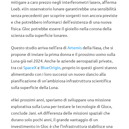
mitigare a caro prezzo negli interferometri laser», afferma
Loeb. «Un osservatorio lunare garantirebbe una sensibilità
senza precedenti per scoprire sorgenti non ancora previste
e che potrebbero informarci dell’esistenza di una nuova
fisica. Gloc potrebbe essere il gioiello nella corona della
scienza sulla superficie lunare».
Questo studio arriva nell’era di
Artemis
della Nasa, che si
propone di inviare la prima donna e il prossimo uomo sulla
Luna già nel 2024. Anche le aziende aerospaziali private,
tra cui
SpaceX
e
BlueOrigin
, proprio in questi giorni stanno
alimentando con i loro successi un nuovo slancio alla
pianificazione di un’ambiziosa infrastruttura scientifica
sulla superficie della Luna.
«Nei prossimi anni, speriamo di sviluppare una missione
esplorativa sulla Luna per testare le tecnologie di Gloc»,
conclude Jani. «A differenza delle missioni spaziali che
durano solo pochi anni, il grande vantaggio di un
investimento in Gloc è che l’infrastruttura stabilisce una