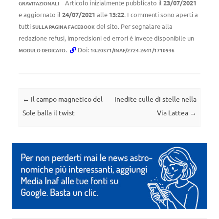
Articolo inizialmente pubblicato il
23/07/2021
GRAVITAZIONALI
e aggiornato il
24/07/2021
alle
13:22
. I commenti sono aperti a
tutti
del sito. Per segnalare alla
SULLA PAGINA FACEBOOK
redazione refusi, imprecisioni ed errori è invece disponibile un
.
Doi:
MODULO DEDICATO
10.20371/INAF/2724-2641/1710936
Navigazione articolo
←
Il campo magnetico del
Inedite culle di stelle nella
Sole balla il twist
Via Lattea
→