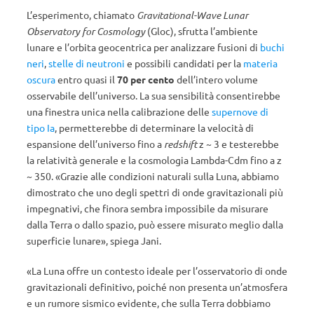
L’esperimento, chiamato
Gravitational-Wave Lunar
Observatory for Cosmology
(Gloc), sfrutta l’ambiente
lunare e l’orbita geocentrica per analizzare fusioni di
buchi
neri
,
stelle di neutroni
e possibili candidati per la
materia
oscura
entro quasi il
70 per cento
dell’intero volume
osservabile dell’universo. La sua sensibilità consentirebbe
una finestra unica nella calibrazione delle
supernove di
tipo Ia
, permetterebbe di determinare la velocità di
espansione dell’universo fino a
redshift
z ~ 3 e testerebbe
la relatività generale e la cosmologia Lambda-Cdm fino a z
~ 350. «Grazie alle condizioni naturali sulla Luna, abbiamo
dimostrato che uno degli spettri di onde gravitazionali più
impegnativi, che finora sembra impossibile da misurare
dalla Terra o dallo spazio, può essere misurato meglio dalla
superficie lunare», spiega Jani.
«La Luna offre un contesto ideale per l’osservatorio di onde
gravitazionali definitivo, poiché non presenta un’atmosfera
e un rumore sismico evidente, che sulla Terra dobbiamo