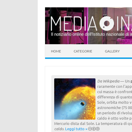
Il notiziario online dell’Istituto nazionale di 
Vai al contenuto
HOME
CATEGORIE
GALLERY
Da Wikipedia
— Un
raramente con l'app
cui massa è confront
differenza di quanto
Sole, orbita molto v
astronomiche (75 00
un periodo di rivolu
caldo è otto volte pi
Mercurio dista dal Sole. La temperatura di que
caldo
.
Leggi tutto »