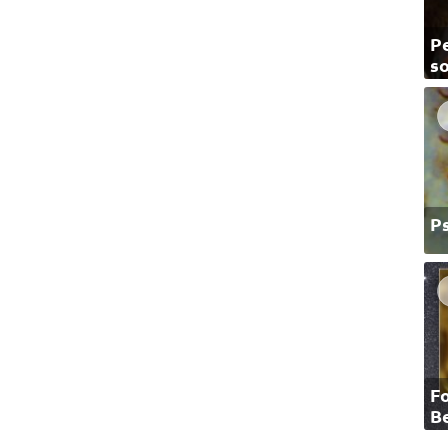
Pe
so
P
F
B