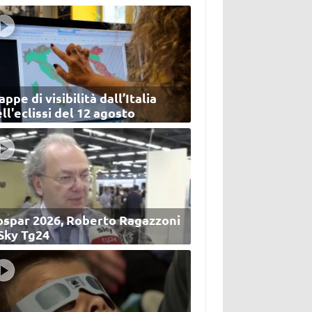
ppe di visibilità dall’Italia
ll'eclissi del 12 agosto
ospar 2026, Roberto Ragazzoni
 Sky Tg24