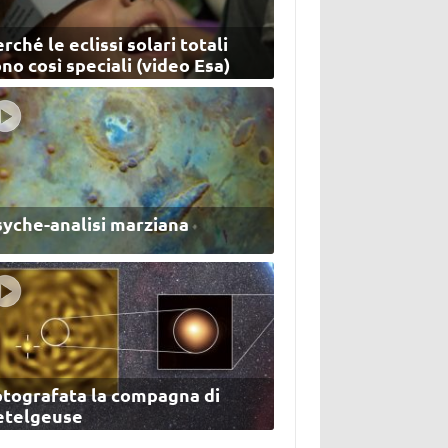
rché le eclissi solari totali
no così speciali (video Esa)
syche-analisi marziana
otografata la compagna di
etelgeuse