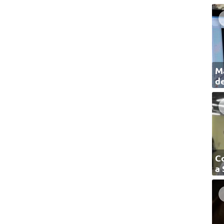
Ma
de
C
a