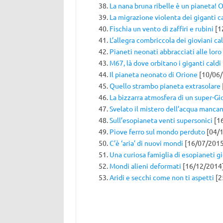
La nana bruna ribelle è un pianeta!
La migrazione violenta dei giganti c
Fischia un vento di zaffiri e rubini
[1
L’allegra combriccola dei gioviani cal
Pianeti neonati abbracciati alle loro 
M67, là dove orbitano i giganti caldi
Il pianeta neonato di Orione
[10/06/
Quello strambo pianeta extrasolare
La bizzarra atmosfera di un super-Gi
Svelato il mistero dell’acqua manca
Sull’esopianeta venti supersonici
[1
Piove ferro sul mondo perduto
[04/1
C’è ‘aria’ di nuovi mondi
[16/07/2015
Una curiosa famiglia di esopianeti g
Mondi alieni deformati
[16/12/2014
Aridi e secchi come non ti aspetti
[2