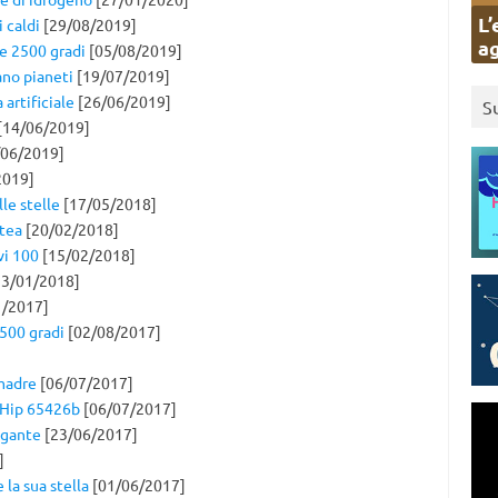
L’
i caldi
[29/08/2019]
ag
re 2500 gradi
[05/08/2019]
ano pianeti
[19/07/2019]
 artificiale
[26/06/2019]
S
[14/06/2019]
06/2019]
2019]
lle stelle
[17/05/2018]
ttea
[20/02/2018]
vi 100
[15/02/2018]
3/01/2018]
1/2017]
500 gradi
[02/08/2017]
 madre
[06/07/2017]
i Hip 65426b
[06/07/2017]
igante
[23/06/2017]
]
 la sua stella
[01/06/2017]