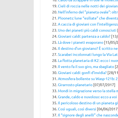
Cieli di roccia nelle notti dei giovian
Nell’inferno del ”pianeta ovale”: olt
Ploonets: lune “esiliate” che divent
A caccia di gioviani con l’intelligenza
Uno dei pianeti più caldi conosciuti
Gioviani caldi: partenza a caldo?
[13/
Là dove i pianeti evaporano
[15/05/
Il destino d’un gioviano? È scritto ne
Scarabei incolonnati lungo la Via La
La flotta planetaria di K2: ecco i nuo
Il vento fa il suo giro, ma sbagliato
[2
Gioviani caldi: gonfi d’invidia?
[28/1
Atmosfera bollente su Wasp-121b: 2
Girarrosto planetario
[07/07/2017]
Mondi in migrazione verso la stella
Grande, caldo e nuvoloso: ecco a vo
Il pericoloso destino di un pianeta g
Così uguali, così diversi
[06/06/2017
Il “signore degli anelli” che nasconde