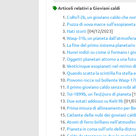
Articoli relativi a
Gioviani caldi
CoRoT-2b, un gioviano caldo che non 
Puzza di uova marce sull’esopianet
Nati storti
[04/12/2023]
Wasp-31b, un pianeta dall’atmosfera
La fine del primo sistema planetario
Nuovi indizi su come si formano i gio
Oggetti planetari attorno a una fut
Venticinque esopianeti nel mirino d
Quando scatta la scintilla fra stella 
Piovono rocce sul bollente Wasp-17
Il primo gioviano caldo senza nubi al
Toi-1899b, un Tes(s)oro di pianeta
[1
Due estati addosso su Kelt-9b
[01/0
Prima misura di allineamento per Be
L’atlante delle nubi dei gioviani cald
Atomi di ferro brillano nell’atmosfer
Pianeta in corsa sull’orlo della distr
Caldo da strappare in due le moleco