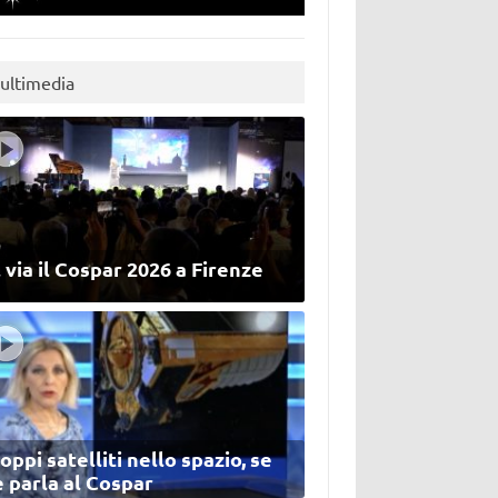
ultimedia
 via il Cospar 2026 a Firenze
oppi satelliti nello spazio, se
 parla al Cospar