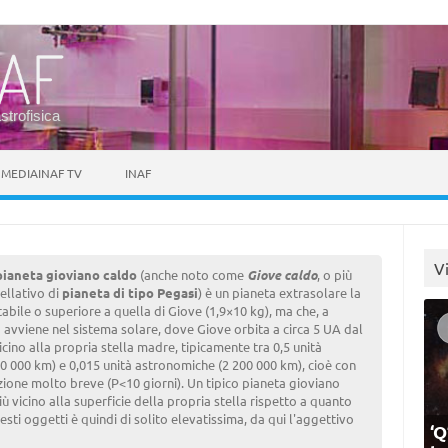
astrofisica
MEDIAINAF TV
INAF
V
pianeta gioviano caldo
(anche noto come
Giove caldo
, o più
ellativo di
pianeta di tipo Pegasi
) è un pianeta extrasolare la
abile o superiore a quella di Giove (1,9×10 kg), ma che, a
 avviene nel sistema solare, dove Giove orbita a circa 5 UA dal
icino alla propria stella madre, tipicamente tra 0,5 unità
0 000 km) e 0,015 unità astronomiche (2 200 000 km), cioè con
zione molto breve (P<10 giorni). Un tipico pianeta gioviano
ù vicino alla superficie della propria stella rispetto a quanto
sti oggetti è quindi di solito elevatissima, da qui l'aggettivo
‘Q