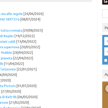
l
Rice
sta alle regole
[26/06/2026]
per:
a Hd 189733 b
[08/07/2024]
P
 tutta cromata
[29/08/2023]
 di Kepler
[19/12/2022]
viani caldi
[13/06/2022]
ura supernova
[20/05/2022]
i Hubble
[28/04/2022]
e pianeta
[22/04/2022]
8b
[11/04/2022]
l’orizzonte
[22/01/2021]
A
6/09/2020]
7/2020]
ta Pictoris
[01/07/2020]
i
[27/05/2020]
a di Kelt-9b
[06/05/2020]
uzione
[21/02/2020]
le di idrogeno
[27/01/2020]