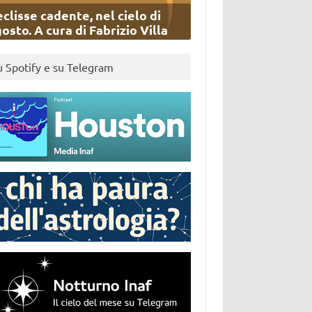
eclisse cadente, nel cielo di
osto. A cura di Fabrizio Villa
u Spotify e su Telegram