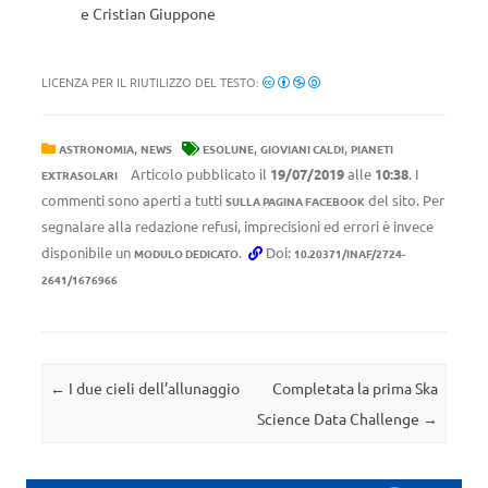
e Cristian Giuppone
LICENZA PER IL RIUTILIZZO DEL TESTO:
,
,
,
ASTRONOMIA
NEWS
ESOLUNE
GIOVIANI CALDI
PIANETI
Articolo pubblicato il
19/07/2019
alle
10:38
. I
EXTRASOLARI
commenti sono aperti a tutti
del sito. Per
SULLA PAGINA FACEBOOK
segnalare alla redazione refusi, imprecisioni ed errori è invece
disponibile un
.
Doi:
MODULO DEDICATO
10.20371/INAF/2724-
2641/1676966
Navigazione articolo
←
I due cieli dell’allunaggio
Completata la prima Ska
Science Data Challenge
→