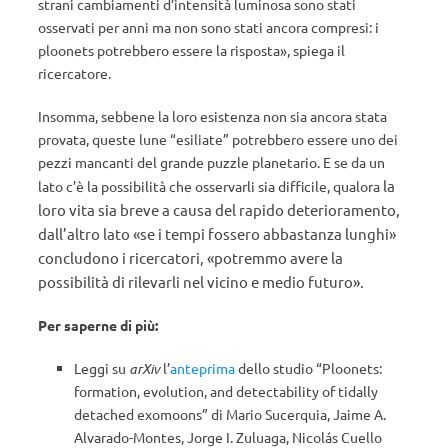
strani cambiamenti d’intensità luminosa sono stati
osservati per anni ma non sono stati ancora compresi: i
ploonets potrebbero essere la risposta», spiega il
ricercatore.
Insomma, sebbene la loro esistenza non sia ancora stata
provata, queste lune “esiliate” potrebbero essere uno dei
pezzi mancanti del grande puzzle planetario. E se da un
la
lato c’è la possibilità che osservarli sia difficile, qualora
loro vita sia breve
a causa del rapido deterioramento,
dall’altro lato «se i tempi fossero abbastanza lunghi»
concludono i ricercatori, «potremmo avere la
possibilità di rilevarli nel vicino e medio futuro».
Per saperne di più:
Leggi su
arXiv
l’
anteprima
dello studio “Ploonets:
formation, evolution, and detectability of tidally
detached exomoons” di Mario Sucerquia, Jaime A.
Alvarado-Montes, Jorge I. Zuluaga, Nicolás Cuello