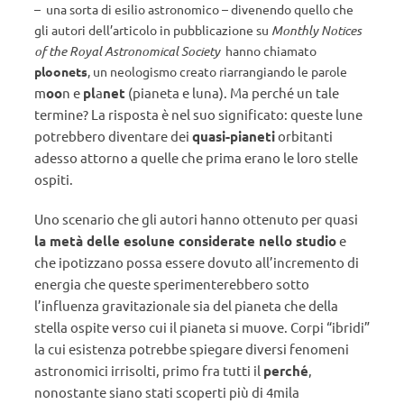
– una sorta di esilio astronomico – divenendo quello che
gli autori dell’articolo in pubblicazione su
Monthly Notices
of the Royal Astronomical Society
hanno chiamato
ploonets
, un neologismo creato riarrangiando le parole
m
oo
n e
p
l
a
net
(pianeta e luna). Ma
perché
un tale
termine? La risposta è nel suo significato: queste lune
potrebbero diventare dei
quasi-pianeti
orbitanti
adesso attorno a quelle che prima erano le loro stelle
ospiti.
Uno scenario che gli autori hanno ottenuto per quasi
la metà delle esolune considerate nello studio
e
che ipotizzano possa essere dovuto all’incremento di
energia che queste sperimenterebbero sotto
l’influenza gravitazionale sia del pianeta che della
stella ospite verso cui il pianeta si muove. Corpi “ibridi”
la cui esistenza potrebbe spiegare diversi fenomeni
astronomici irrisolti, primo fra tutti il
perché
,
nonostante siano stati scoperti più di 4mila