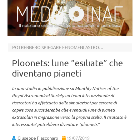
Il notiziario online dell’Istituto nazionale di astrofisica
Vai al contenuto
POTREBBERO SPIEGARE FENOMENI ASTRONOMICI IRRISOLTI
Ploonets: lune “esiliate” che
diventano pianeti
In uno studio in pubblicazione su Monthly Notices of the
Royal Astronomical Society un team internazionale di
ricercatori ha effettuato delle simulazioni per cercare di
capire cosa succederebbe alle eventuali lune di pianeti
extrasolari in migrazione verso la propria stella. Il risultato è
interessante: potrebbero diventare "ploonets"
Giuseppe Fiasconaro
19/07/2019