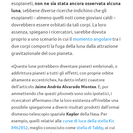
esopianeti,
non ne sia stata ancora osservata alcuna
luna
, sebbene diverse ricerche indichino che gli
esopianeti – almeno quelli noti come gioviani caldi –
dovrebbero essere orbitati da tali corpi. La loro
assenza, spiegano i ricercatori, sarebbe dovuta
proprio a uno scenario in cui il
momento angolare
tra i
due corpi comporti la fuga della luna dalla attrazione
gravitazionale del suo pianeta.
«Queste lune potrebbero diventare pianeti embrionali, o
addirittura pianeti a tutti gli effetti, con proprie orbite
altamente eccentriche», ha detto infatti coautore
dell’articolo
Jaime Andrés Alvarado Montes
. E, pur
ammettendo che questi
ploonets
sono solo ipotetici, i
ricercatori affermano che la loro esistenza offrirebbe una
possibile spiegazione a diversi risultati prodotti dall’ormai
dismesso telescopio spaziale
Kepler
della Nasa. Per
esempio, quelli relativi alle
curve di luce della stella Kic
8462852
, meglio conosciuto come
stella di Tabby
, «i cui