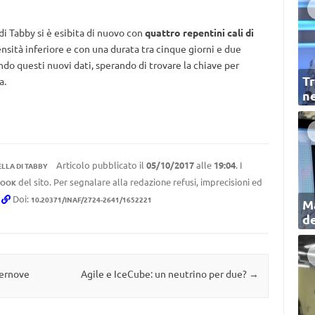
 di Tabby si è esibita di nuovo con
quattro repentini cali di
tensità inferiore e con una durata tra cinque giorni e due
ndo questi nuovi dati, sperando di trovare la chiave per
Tr
a.
ne
Articolo pubblicato il
05/10/2017
alle
19:04
. I
ELLA DI TABBY
del sito. Per segnalare alla redazione refusi, imprecisioni ed
BOOK
.
Doi:
10.20371/INAF/2724-2641/1652221
Ma
de
pernove
Agile e IceCube: un neutrino per due?
→