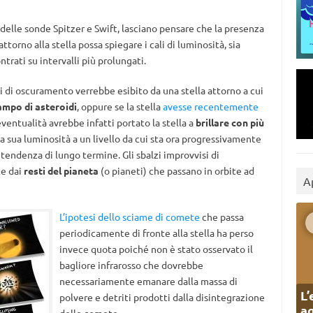
i delle sonde Spitzer e Swift, lasciano pensare che la presenza
attorno alla stella possa spiegare i cali di luminosità, sia
ntrati su intervalli più prolungati.
pi di oscuramento verrebbe esibito da una stella attorno a cui
campo di asteroidi
, oppure se la stella
avesse recentemente
ventualità avrebbe infatti portato la stella a
brillare con più
ua luminosità a un livello da cui sta ora progressivamente
 tendenza di lungo termine. Gli sbalzi improvvisi di
te dai
resti del pianeta
(o pianeti) che passano in orbite ad
A
L’ipotesi dello sciame di comete
che passa
periodicamente di fronte alla stella ha perso
invece quota poiché non è stato osservato il
bagliore infrarosso che dovrebbe
necessariamente emanare dalla massa di
L’
polvere e detriti prodotti dalla disintegrazione
ag