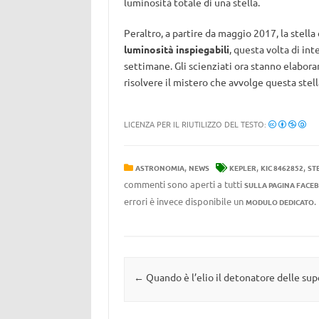
luminosità totale di una stella.
Peraltro, a partire da maggio 2017, la stella
luminosità inspiegabili
, questa volta di in
settimane. Gli scienziati ora stanno elabora
risolvere il mistero che avvolge questa stell
LICENZA PER IL RIUTILIZZO DEL TESTO:
,
,
,
ASTRONOMIA
NEWS
KEPLER
KIC 8462852
ST
commenti sono aperti a tutti
SULLA PAGINA FACE
errori è invece disponibile un
MODULO DEDICATO
Navigazione articolo
←
Quando è l’elio il detonatore delle su