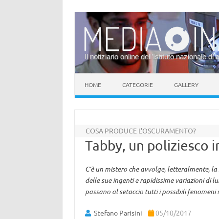
Il notiziario online dell’Istituto nazionale di 
Vai al contenuto
HOME
CATEGORIE
GALLERY
COSA PRODUCE L’OSCURAMENTO?
Tabby, un poliziesco i
C’è un mistero che avvolge, letteralmente, la
delle sue ingenti e rapidissime variazioni di lu
passano al setaccio tutti i possibili fenomeni 
Stefano Parisini
05/10/2017