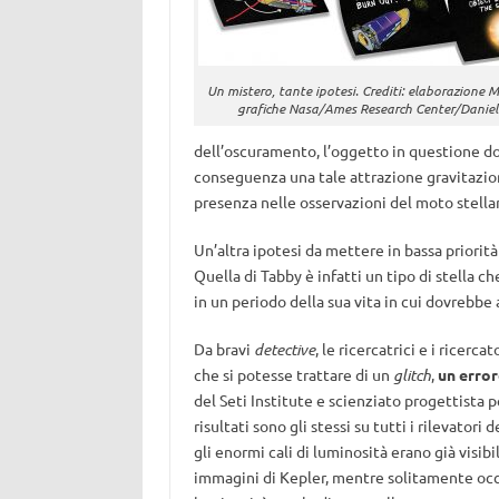
Un mistero, tante ipotesi. Crediti: elaborazione M
grafiche Nasa/Ames Research Center/Daniel
dell’oscuramento, l’oggetto in questione d
conseguenza una tale attrazione gravitazion
presenza nelle osservazioni del moto stella
Un’altra ipotesi da mettere in bassa priorità
Quella di Tabby è infatti un tipo di stella c
in un periodo della sua vita in cui dovrebbe
Da bravi
detective
, le ricercatrici e i ricerc
che si potesse trattare di un
glitch
,
un erro
del Seti Institute e scienziato progettista p
risultati sono gli stessi su tutti i rilevator
gli enormi cali di luminosità erano già visibi
immagini di Kepler, mentre solitamente occor