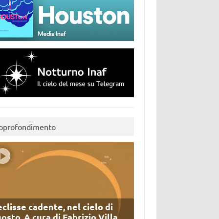
pprofondimento
eclisse cadente, nel cielo di
osto. A cura di Fabrizio Villa