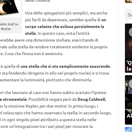
delle comete.
Una delle spiegazioni più semplici, ma anche
S
più facili da depennare, sarebbe quella di
un
edia Inaf su
corpo celeste che eclissa parzialmente la
 Rutter
stella
. In questo caso, vista l’entità
ovrebbe avere una dimensione stellare, esercitando di
ale sulla stella da rendere totalmente evidente la propria
re. Cosa che finora non è avvenuta.
‘Q
 è quella di
una stella che si sta semplicemente esaurendo
.
l
he sta fondendo idrogeno in elio nel proprio nucleo e si trova
 aumentare la luminosità, piuttosto che diminuirla.
atori che lavorano al caso non hanno subito scartato l’ipotesi
re strumentale
. Possibilità negata però da
Doug Caldwell
,
er la missione Kepler, per due motivi. In primo luogo, i
i del telescopio che hanno osservato la stella; in secondo luogo,
Al
li in ogni singolo pixel attribuito a questa stella nelle
re un’integrazione tra i vari pixel per misurare la