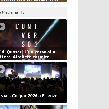
u MediaInaf Tv
’ di Quasar - L'universo alla
ettera. Alfabeto cosmico
 via il Cospar 2026 a Firenze