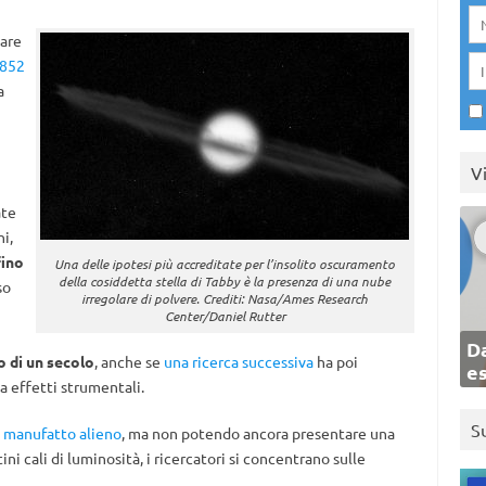
lare
2852
a
V
ate
i,
fino
Una delle ipotesi più accreditate per l’insolito oscuramento
della cosiddetta stella di Tabby è la presenza di una nube
so
irregolare di polvere. Crediti: Nasa/Ames Research
Center/Daniel Rutter
Da
o di un secolo
, anche se
una ricerca successiva
ha poi
e
a effetti strumentali.
S
di manufatto alieno
, ma non potendo ancora presentare una
ni cali di luminosità, i ricercatori si concentrano sulle