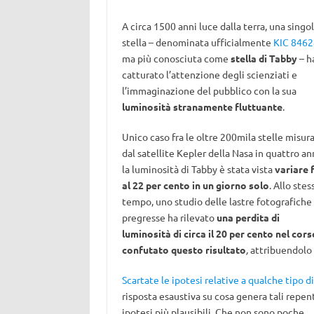
A circa 1500 anni luce dalla terra, una singo
stella – denominata ufficialmente
KIC 846
ma più conosciuta come
stella di Tabby
– h
catturato l’attenzione degli scienziati e
l’immaginazione del pubblico con la sua
luminosità stranamente fluttuante
.
Unico caso fra le oltre 200mila stelle misur
dal satellite Kepler della Nasa in quattro ann
la luminosità di Tabby è stata vista
variare 
al 22 per cento in un giorno solo
. Allo stes
tempo, uno studio delle lastre fotografiche
pregresse ha rilevato
una perdita di
luminosità di circa il 20 per cento nel cors
confutato questo risultato
,
attribuendolo 
Scartate le ipotesi relative a qualche tipo 
risposta esaustiva su cosa genera tali repenti
ipotesi più plausibili. Che non sono poche.