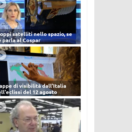
oppi satelliti nello spazio, se
 parla al Cospar
ppe di visibilità dall’Italia
ll'eclissi del 12 agosto