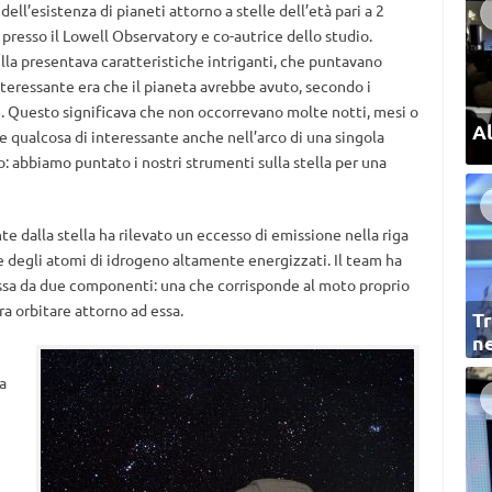
ll’esistenza di pianeti attorno a stelle dell’età pari a 2
presso il Lowell Observatory e co-autrice dello studio.
lla presentava caratteristiche intriganti, che puntavano
interessante era che il pianeta avrebbe avuto, secondo i
re. Questo significava che non occorrevano molte notti, mesi o
Al
e qualcosa di interessante anche nell’arco di una singola
: abbiamo puntato i nostri strumenti sulla stella per una
te dalla stella ha rilevato un eccesso di emissione nella riga
le degli atomi di idrogeno altamente energizzati. Il team ha
ssa da due componenti: una che corrisponde al moto proprio
ra orbitare attorno ad essa.
Tr
ne
a