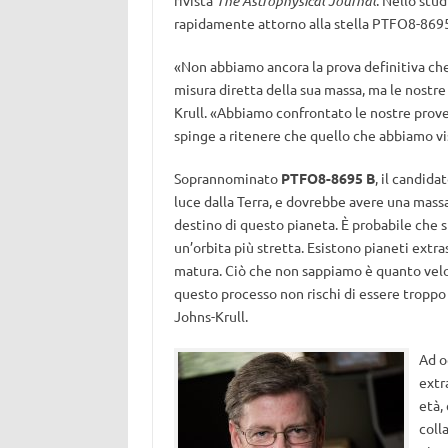
rivista
The Astrophysical Journal
. Nello stu
rapidamente attorno alla stella PTFO8-8695,
«Non abbiamo ancora la prova definitiva che
misura diretta della sua massa, ma le nostre
Krull. «Abbiamo confrontato le nostre prove
spinge a ritenere che quello che abbiamo vis
Soprannominato
PTFO8-8695 B
, il candida
luce dalla Terra, e dovrebbe avere una mass
destino di questo pianeta. È probabile che si
un’orbita più stretta. Esistono pianeti extraso
matura. Ciò che non sappiamo è quanto velo
questo processo non rischi di essere troppo
Johns-Krull.
Ad o
extr
età,
coll