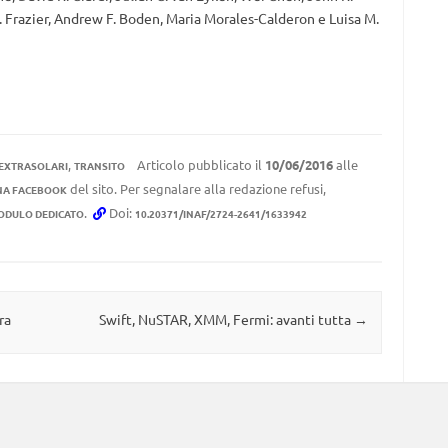
. Frazier, Andrew F. Boden, Maria Morales-Calderon e Luisa M.
,
Articolo pubblicato il
10/06/2016
alle
 EXTRASOLARI
TRANSITO
del sito. Per segnalare alla redazione refusi,
NA FACEBOOK
.
Doi:
ODULO DEDICATO
10.20371/INAF/2724-2641/1633942
ra
Swift, NuSTAR, XMM, Fermi: avanti tutta
→