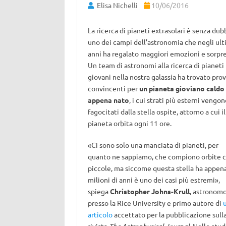
Elisa Nichelli
10/06/2016
La ricerca di pianeti extrasolari è senza dub
uno dei campi dell’astronomia che negli ult
anni ha regalato maggiori emozioni e sorpre
Un team di astronomi alla ricerca di pianeti
giovani nella nostra galassia ha trovato pro
convincenti per
un pianeta gioviano caldo
appena nato
, i cui strati più esterni vengon
fagocitati dalla stella ospite, attorno a cui il
pianeta orbita ogni 11 ore.
«Ci sono solo una manciata di pianeti, per
quanto ne sappiamo, che compiono orbite c
piccole, ma siccome questa stella ha appen
milioni di anni è uno dei casi più estremi»,
spiega
Christopher Johns-Krull
, astronom
presso la Rice University e primo autore di
articolo
accettato per la pubblicazione sull