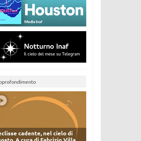
pprofondimento
eclisse cadente, nel cielo di
osto. A cura di Fabrizio Villa