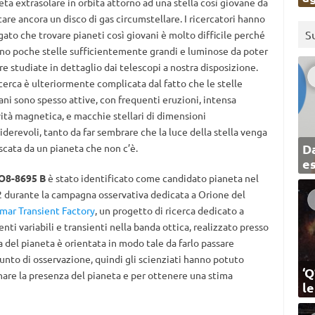
eta extrasolare in orbita attorno ad una stella così giovane da
tare ancora un disco di gas circumstellare. I ricercatori hanno
S
gato che trovare pianeti così giovani è molto difficile perché
ono poche stelle sufficientemente grandi e luminose da poter
re studiate in dettaglio dai telescopi a nostra disposizione.
icerca è ulteriormente complicata dal fatto che le stelle
ani sono spesso attive, con frequenti eruzioni, intensa
vità magnetica, e macchie stellari di dimensioni
iderevoli, tanto da far sembrare che la luce della stella venga
Da
scata da un pianeta che non c’è.
e
O8-8695 B
è stato identificato come candidato pianeta nel
 durante la campagna osservativa dedicata a Orione del
mar Transient Factory
, un progetto di ricerca dedicato a
enti variabili e transienti nella banda ottica, realizzato presso
ta del pianeta è orientata in modo tale da farlo passare
 punto di osservazione, quindi gli scienziati hanno potuto
‘Q
inare la presenza del pianeta e per ottenere una stima
l