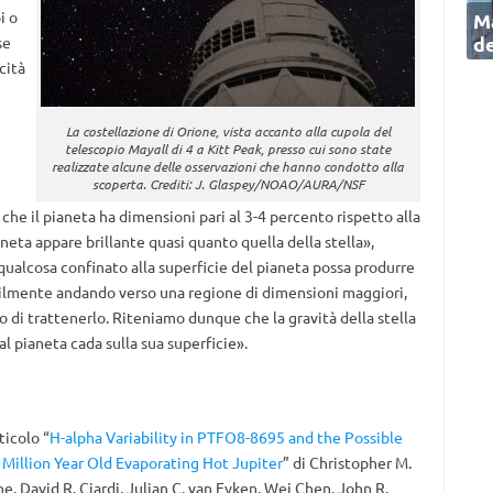
i o
Ma
de
se
cità
La costellazione di Orione, vista accanto alla cupola del
telescopio Mayall di 4 a Kitt Peak, presso cui sono state
realizzate alcune delle osservazioni che hanno condotto alla
scoperta. Crediti: J. Glaspey/NOAO/AURA/NSF
che il pianeta ha dimensioni pari al 3-4 percento rispetto alla
aneta appare brillante quasi quanto quella della stella»,
qualcosa confinato alla superficie del pianeta possa produrre
bilmente andando verso una regione di dimensioni maggiori,
o di trattenerlo. Riteniamo dunque che la gravità della stella
al pianeta cada sulla sua superficie».
ticolo “
H-alpha Variability in PTFO8-8695 and the Possible
 Million Year Old Evaporating Hot Jupiter
” di Christopher M.
e, David R. Ciardi, Julian C. van Eyken, Wei Chen, John R.