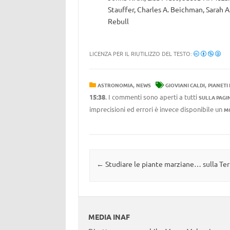
Stauffer, Charles A. Beichman, Sarah A
Rebull
LICENZA PER IL RIUTILIZZO DEL TESTO:
,
,
ASTRONOMIA
NEWS
GIOVIANI CALDI
PIANETI
15:38
. I commenti sono aperti a tutti
SULLA PAGI
imprecisioni ed errori è invece disponibile un
M
Navigazione articolo
←
Studiare le piante marziane… sulla Ter
MEDIA INAF