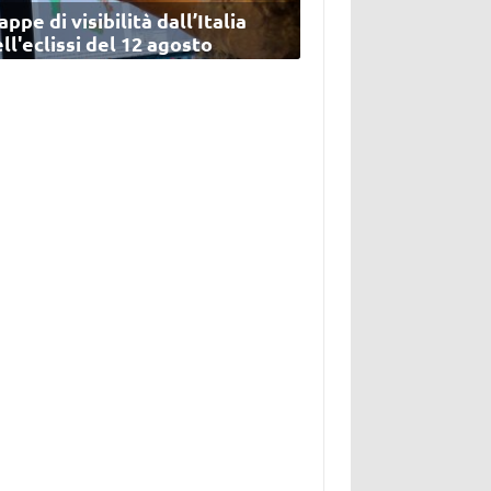
ppe di visibilità dall’Italia
ll'eclissi del 12 agosto