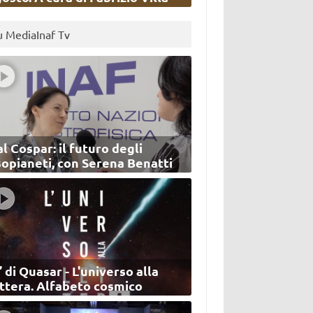
u MediaInaf Tv
l Cospar: il futuro degli
sopianeti, con Serena Benatti
’ di Quasar - L'universo alla
ettera. Alfabeto cosmico