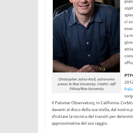
pian
ospi
spie
ci s
esse
La r
giov
atti
cons
offu
PTF
Christopher Johns-Krull, astronomo
2012
presso la Rice University. Crediti: Jeff
Fitlow/Rice University
Palo
sorg
il Palomar Observatory, in California. L’orbi
davanti al disco della sua stella, dal nostro
sfruttare la tecnica dei transiti per determ
approssimativa del suo raggio.