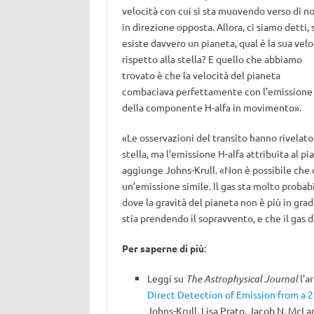
velocità con cui si sta muovendo verso di no
in direzione opposta. Allora, ci siamo detti, 
esiste davvero un pianeta, qual è la sua velo
rispetto alla stella? E quello che abbiamo
trovato è che la velocità del pianeta
combaciava perfettamente con l’emissione
della componente H-alfa in movimento».
«Le osservazioni del transito hanno rivelato 
stella, ma l’emissione H-alfa attribuita al pi
aggiunge Johns-Krull. «Non è possibile che 
un’emissione simile. Il gas sta molto proba
dove la gravità del pianeta non è più in grad
stia prendendo il sopravvento, e che il gas d
Per saperne di più
:
Leggi su
The Astrophysical Journal
l’ar
Direct Detection of Emission from a 2
Johns-Krull, Lisa Prato, Jacob N. McLan