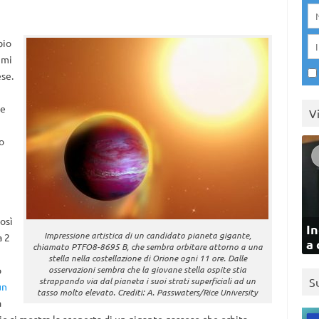
bio
imi
se.
ve
V
o
osì
In
Impressione artistica di un candidato pianeta gigante,
a 2
a 
chiamato PTFO8-8695 B, che sembra orbitare attorno a una
stella nella costellazione di Orione ogni 11 ore. Dalle
o
osservazioni sembra che la giovane stella ospite stia
strappando via dal pianeta i suoi strati superficiali ad un
S
un
tasso molto elevato. Crediti: A. Passwaters/Rice University
a