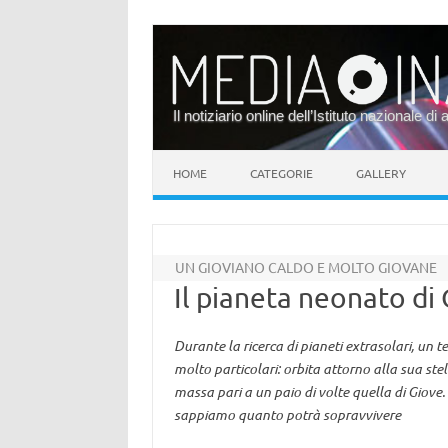
Il notiziario online dell’Istituto nazionale di 
Vai al contenuto
HOME
CATEGORIE
GALLERY
UN GIOVIANO CALDO E MOLTO GIOVANE
Il pianeta neonato di
Durante la ricerca di pianeti extrasolari, un
molto particolari: orbita attorno alla sua stell
massa pari a un paio di volte quella di Giove.
sappiamo quanto potrà sopravvivere