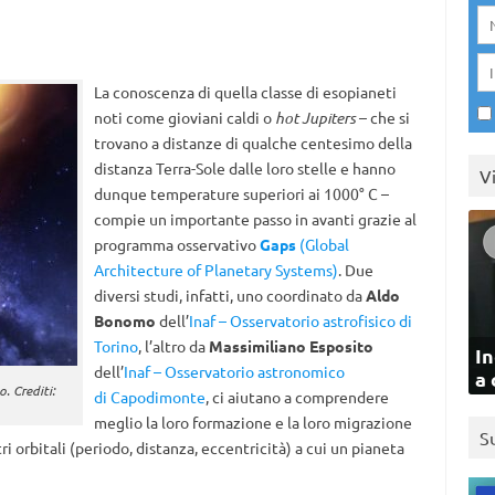
La conoscenza di quella classe di esopianeti
noti come gioviani caldi o
hot Jupiters
– che si
trovano a distanze di qualche centesimo della
distanza Terra-Sole dalle loro stelle e hanno
V
dunque temperature superiori ai 1000° C –
compie un importante passo in avanti grazie al
programma osservativo
Gaps
(Global
Architecture of Planetary Systems)
. Due
diversi studi, infatti, uno coordinato da
Aldo
Bonomo
dell’
Inaf – Osservatorio astrofisico di
Torino
, l’altro da
Massimiliano Esposito
In
dell’
Inaf – Osservatorio astronomico
a 
. Crediti:
di Capodimonte
, ci aiutano a comprendere
meglio la loro formazione e la loro migrazione
S
ri orbitali (periodo, distanza, eccentricità) a cui un pianeta