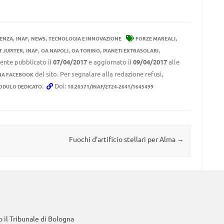
,
,
,
,
DENZA
INAF
NEWS
TECNOLOGIA E INNOVAZIONE
FORZE MAREALI
,
,
,
,
,
 JUPITER
INAF
OA NAPOLI
OA TORINO
PIANETI EXTRASOLARI
mente pubblicato il
07/04/2017
e aggiornato il
09/04/2017
alle
del sito. Per segnalare alla redazione refusi,
NA FACEBOOK
.
Doi:
ODULO DEDICATO
10.20371/INAF/2724-2641/1645499
Fuochi d’artificio stellari per Alma
→
 il Tribunale di Bologna