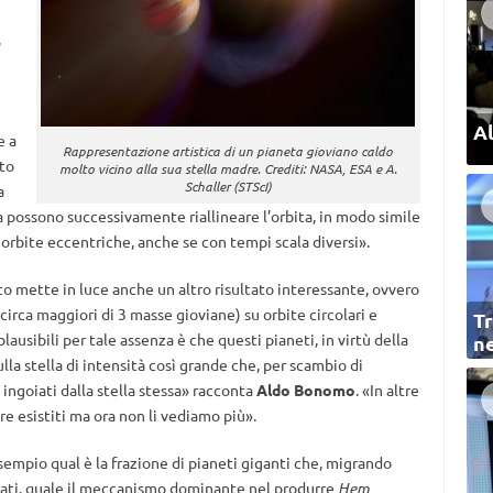
,
Al
e a
Rappresentazione artistica di un pianeta gioviano caldo
tto
molto vicino alla sua stella madre. Crediti: NASA, ESA e A.
Schaller (STScI)
a
a possono successivamente riallineare l’orbita, in modo simile
 orbite eccentriche, anche se con tempi scala diversi».
to mette in luce anche un altro risultato interessante, ovvero
ncirca maggiori di 3 masse gioviane) su orbite circolari e
Tr
lausibili per tale assenza è che questi pianeti, in virtù della
ne
la stella di intensità così grande che, per scambio di
ngoiati dalla stella stessa» racconta
Aldo Bonomo
. «In altre
re esistiti ma ora non li vediamo più».
empio qual è la frazione di pianeti giganti che, migrando
citati, quale il meccanismo dominante nel produrre
Hem