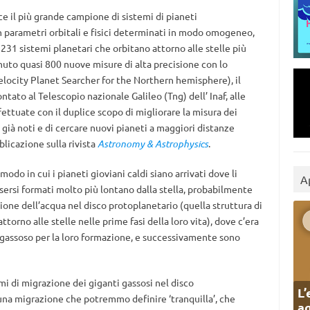
sce il più grande campione di sistemi di pianeti
on parametri orbitali e fisici determinati in modo omogeneo,
 231 sistemi planetari che orbitano attorno alle stelle più
nuto quasi 800 nuove misure di alta precisione con lo
locity Planet Searcher for the Northern hemisphere), il
tato al Telescopio nazionale Galileo (Tng) dell’ Inaf, alle
fettuate con il duplice scopo di migliorare la misura dei
i già noti e di cercare nuovi pianeti a maggiori distanze
blicazione sulla rivista
Astronomy & Astrophysics
.
odo in cui i pianeti gioviani caldi siano arrivati dove li
A
ersi formati molto più lontano dalla stella, probabilmente
zione dell’acqua nel disco protoplanetario (quella struttura di
ttorno alle stelle nelle prime fasi della loro vita), dove c’era
 gassoso per la loro formazione, e successivamente sono
mi di migrazione dei giganti gassosi nel disco
L’
 una migrazione che potremmo definire ‘tranquilla’, che
ag