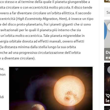
isco stesso e al termine della quale il pianeta giungerebbe a
ita circolare o con eccentricità molto piccola. Il disco tende
S
vero a far diventare circolare un’orbita ellittica. Il secondo
entricità (
High Eccentricity Migration, Hem
), è invece un tipo
e del disco proto-planetario, fra i pianeti giganti che si sono
vitazionali per le quali il pianeta più interno che sia
u un’orbita molto eccentrica. Tale pianeta migrerebbe in
nergia orbitale dovuta ad effetti mareali, ovvero effetti
 (la distanza minima dalla stella lungo la sua orbita
Da
nche ad una progressiva circolarizzazione dell’orbita
e
e a diventare circolare).
me,
 non
‘Q
ldi
l