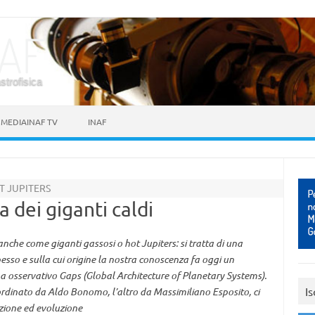
astrofisica
MEDIAINAF TV
INAF
T JUPITERS
 dei giganti caldi
anche come giganti gassosi o hot Jupiters: si tratta di una
esso e sulla cui origine la nostra conoscenza fa oggi un
 osservativo Gaps (Global Architecture of Planetary Systems).
Is
oordinato da Aldo Bonomo, l’altro da Massimiliano Esposito, ci
zione ed evoluzione