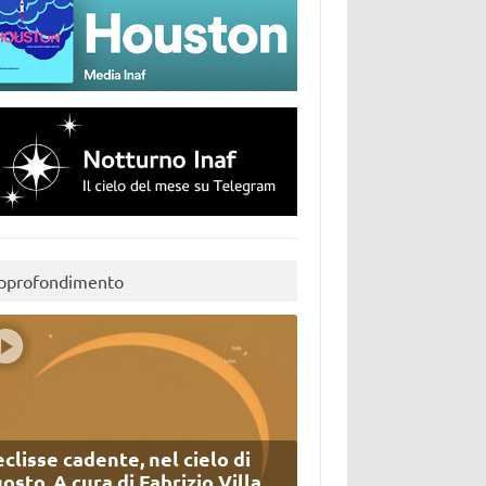
pprofondimento
eclisse cadente, nel cielo di
osto. A cura di Fabrizio Villa