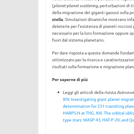
(
planet-planet scattering
, perturbazioni di t
della migrazione dei giganti gassosi sulla p
stella
. Simulazioni dinamiche mostrano infa
deleterie per l’esistenza di pianeti roccios
necessario per la loro formazione oppure spin
fuori dal sistema planetario.
Per dare risposta a queste domande fondame
ottimizzato per la ricerca e caratterizzazion
risultati sulla formazione e migrazione plan
Per saperne di più:
Leggi gli articoli della rivista
Astronom
XIV. Investigating giant planet migra
determination for 231 transiting plan
HARPS-N at TNG. XIII. The orbital obli
type stars: WASP-43, HAT-P-20, and Qa