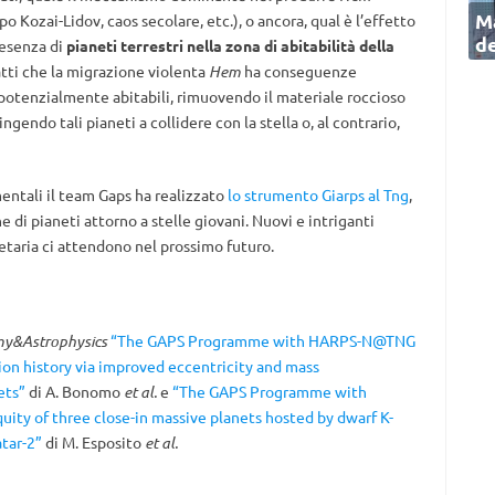
Ma
ipo Kozai-Lidov, caos secolare, etc.), o ancora, qual è l’effetto
de
resenza di
pianeti terrestri nella zona di abitabilità della
tti che la migrazione violenta
Hem
ha conseguenze
i potenzialmente abitabili, rimuovendo il materiale roccioso
gendo tali pianeti a collidere con la stella o, al contrario,
ntali il team Gaps ha realizzato
lo strumento Giarps al Tng
,
e di pianeti attorno a stelle giovani. Nuovi e intriganti
etaria ci attendono nel prossimo futuro.
y&Astrophysics
“The GAPS Programme with HARPS-N@TNG
tion history via improved eccentricity and mass
ets”
di A. Bonomo
et al.
e
“The GAPS Programme with
quity of three close-in massive planets hosted by dwarf K-
tar-2”
di M. Esposito
et al.