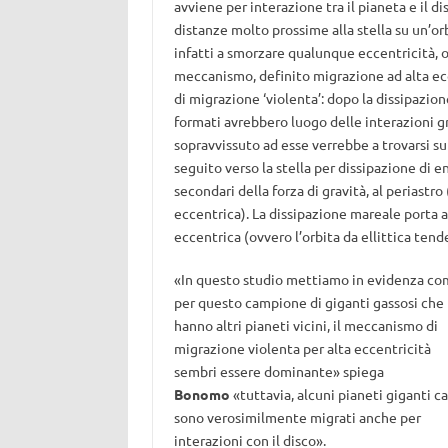
avviene per interazione tra il pianeta e il d
distanze molto prossime alla stella su un’orb
infatti a smorzare qualunque eccentricità, ov
meccanismo, definito migrazione ad alta ecc
di migrazione ‘violenta’: dopo la dissipazion
formati avrebbero luogo delle interazioni gra
sopravvissuto ad esse verrebbe a trovarsi s
seguito verso la stella per dissipazione di e
secondari della forza di gravità, al periastro
eccentrica). La dissipazione mareale porta a
eccentrica (ovvero l’orbita da ellittica tend
«In questo studio mettiamo in evidenza co
per questo campione di giganti gassosi che
hanno altri pianeti vicini, il meccanismo di
migrazione violenta per alta eccentricità
sembri essere dominante» spiega
Bonomo
«tuttavia, alcuni pianeti giganti ca
sono verosimilmente migrati anche per
interazioni con il disco».