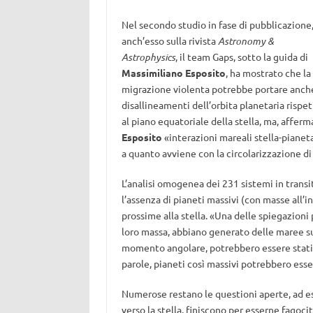
Nel secondo studio in fase di pubblicazione
anch’esso sulla rivista
Astronomy &
Astrophysics
, il team Gaps, sotto la guida di
Massimiliano Esposito
, ha mostrato che la
migrazione violenta potrebbe portare anch
disallineamenti dell’orbita planetaria rispe
al piano equatoriale della stella, ma, afferm
Esposito
«interazioni mareali stella-pianet
a quanto avviene con la circolarizzazione di
L’analisi omogenea dei 231 sistemi in transi
l’assenza di pianeti massivi (con masse all’i
prossime alla stella. «Una delle spiegazioni p
loro massa, abbiano generato delle maree sul
momento angolare, potrebbero essere stati i
parole, pianeti così massivi potrebbero esse
Numerose restano le questioni aperte, ad es
verso la stella, finiscono per esserne fago