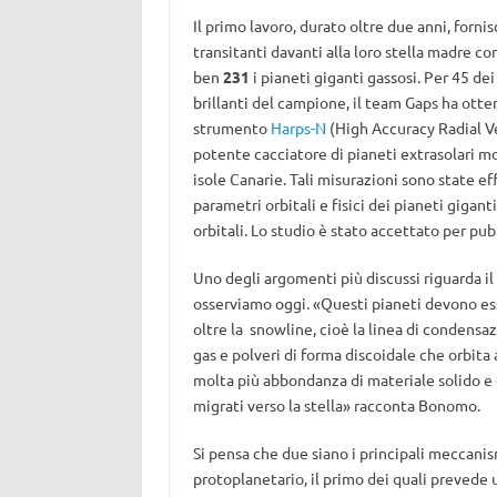
Il primo lavoro, durato oltre due anni, forni
transitanti davanti alla loro stella madre c
ben
231
i pianeti giganti gassosi. Per 45 dei
brillanti del campione, il team Gaps ha otte
strumento
Harps-N
(High Accuracy Radial Ve
potente cacciatore di pianeti extrasolari mon
isole Canarie. Tali misurazioni sono state ef
parametri orbitali e fisici dei pianeti gigant
orbitali. Lo studio è stato accettato per pub
Uno degli argomenti più discussi riguarda il m
osserviamo oggi. «Questi pianeti devono ess
oltre la snowline, cioè la linea di condensa
gas e polveri di forma discoidale che orbita a
molta più abbondanza di materiale solido e
migrati verso la stella» racconta Bonomo.
Si pensa che due siano i principali meccanis
protoplanetario, il primo dei quali prevede