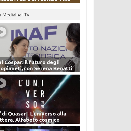
u MediaInaf Tv
l Cospar: il futuro degli
sopianeti, con Serena Benatti
’ di Quasar - L'universo alla
ettera. Alfabeto cosmico