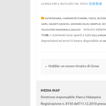
LICENZA PER IL RIUTILIZZO DEL TESTO:
,
,
,
ASTRONOMIA
COMUNICATI STAMPA
FISICA
IN EVI
,
,
,
,
GAPS
GIGANTI GASSOSI
GIOVIANI CALDI
HARPS-N
HOT
Articolo inizial
TELESCOPIO NAZIONALE GALILEO
11:06
. I commenti sono aperti a tutti
SULLA PAGI
imprecisioni ed errori è invece disponibile un
M
Navigazione articolo
←
Hubble: un nuovo ritratto di Giove
MEDIA INAF
Direttore responsabile: Marco Malaspina
Registrazione n. 8150 dell’11.12.2010 presso