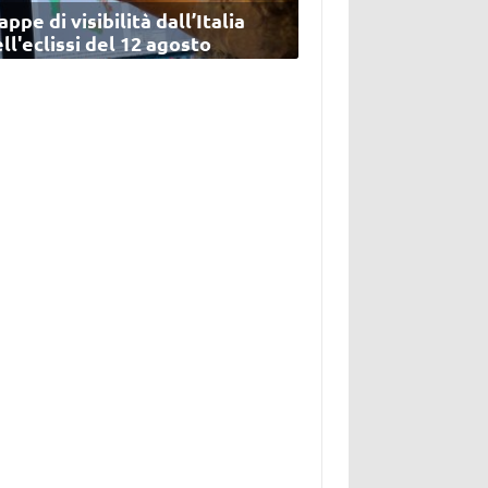
ppe di visibilità dall’Italia
ll'eclissi del 12 agosto