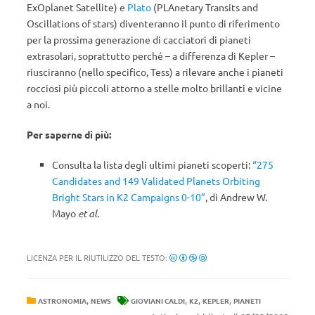
ExOplanet Satellite) e
Plato
(PLAnetary Transits and
Oscillations of stars) diventeranno il punto di riferimento
per la prossima generazione di cacciatori di pianeti
extrasolari, soprattutto perché – a differenza di Kepler –
riusciranno (nello specifico, Tess) a rilevare anche i pianeti
rocciosi più piccoli attorno a stelle molto brillanti e vicine
a noi.
Per saperne di più:
Consulta la lista degli ultimi pianeti scoperti:
“275
Candidates and 149 Validated Planets Orbiting
Bright Stars in K2 Campaigns 0-10”
, di Andrew W.
Mayo
et al.
LICENZA PER IL RIUTILIZZO DEL TESTO:
,
,
,
,
ASTRONOMIA
NEWS
GIOVIANI CALDI
K2
KEPLER
PIANETI