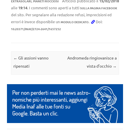
,
Articolo pubblicato il
15/02/2018
EXTRASOLARI
PIANETI ROCCIOSI
alle
19:14
. I commenti sono aperti a tutti
SULLA PAGINA FACEBOOK
del sito. Per segnalare alla redazione refusi, imprecisioni ed
errori è invece disponibile un
.
Doi:
MODULO DEDICATO
10.20371/INAF/2724-2641/1657252
Navigazione articolo
←
Gli assioni vanno
Andromeda ringiovanisce a
ripensati
vista d’occhio
→