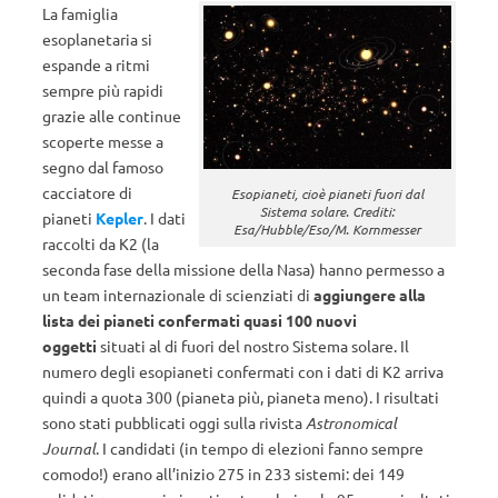
La famiglia
esoplanetaria si
espande a ritmi
sempre più rapidi
grazie alle continue
scoperte messe a
segno dal famoso
cacciatore di
Esopianeti, cioè pianeti fuori dal
Sistema solare. Crediti:
pianeti
Kepler
. I dati
Esa/Hubble/Eso/M. Kornmesser
raccolti da K2 (la
seconda fase della missione della Nasa) hanno permesso a
un team internazionale di scienziati di
aggiungere alla
lista dei pianeti confermati quasi 100 nuovi
oggetti
situati al di fuori del nostro Sistema solare. Il
numero degli esopianeti confermati con i dati di K2 arriva
quindi a quota 300 (pianeta più, pianeta meno). I risultati
sono stati pubblicati oggi sulla rivista
Astronomical
Journal
. I candidati (in tempo di elezioni fanno sempre
comodo!) erano all’inizio 275 in 233 sistemi: dei 149