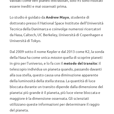
validati come veri pianeti extrasolari, solo 95 sono risultati
essere inediti e mai osservati prima.
Lo studio è guidato da
Andrew Mayo
, studente di
dottorato presso il National Space Institute dell’Università
Tecnica della Danimarca e coinvolge numerosi ricercatori
da Nasa, Caltech, UC Berkeley, Università di Copenhagen e
Università di Tokyo.
Dal 2009 sotto il nome Kepler e dal 2013 come K2, la sonda
della Nasa ha come unica
mission
quella di scoprire pianeti
in giro per l’universo, e lo fa con il
metodo del transito
: il
telescopio individua un pianeta quando, passando davanti
alla sua stella, questo causa una diminuzione apparente
della luminosità della stella stessa. La quantità di luce
bloccata durante un transito dipende dalla dimensione del
pianeta: più grande è il pianeta, più luce viene bloccata e
maggiore è la dimensione osservata. Gli scienziati
utilizzano queste informazioni per determinare il raggio
del pianeta.