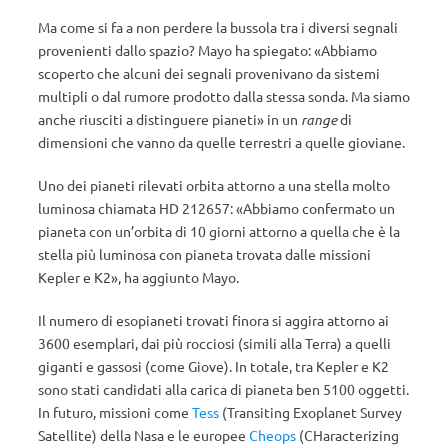
Ma come si fa a non perdere la bussola tra i diversi segnali
provenienti dallo spazio? Mayo ha spiegato: «Abbiamo
scoperto che alcuni dei segnali provenivano da sistemi
multipli o dal rumore prodotto dalla stessa sonda. Ma siamo
anche riusciti a distinguere pianeti» in un
range
di
dimensioni che vanno da quelle terrestri a quelle gioviane.
Uno dei pianeti rilevati orbita attorno a una stella molto
luminosa chiamata HD 212657: «Abbiamo confermato un
pianeta con un’orbita di 10 giorni attorno a quella che è la
stella più luminosa con pianeta trovata dalle missioni
Kepler e K2», ha aggiunto Mayo.
Il numero di esopianeti trovati finora si aggira attorno ai
3600 esemplari, dai più rocciosi (simili alla Terra) a quelli
giganti e gassosi (come Giove). In totale, tra Kepler e K2
sono stati candidati alla carica di pianeta ben 5100 oggetti.
In futuro, missioni come
Tess
(Transiting Exoplanet Survey
Satellite) della Nasa e le europee
Cheops
(CHaracterizing