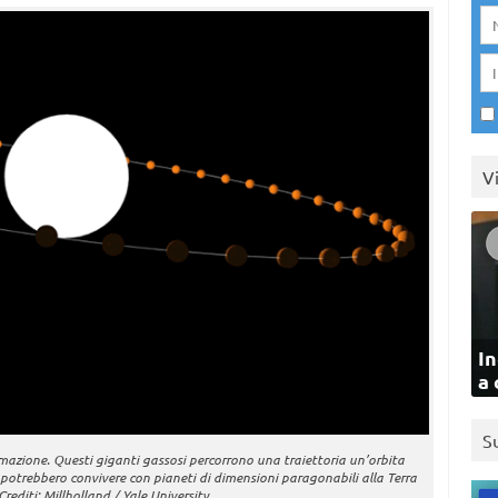
V
In
a 
S
imazione. Questi giganti gassosi percorrono una traiettoria un’orbita
 potrebbero convivere con pianeti di dimensioni paragonabili alla Terra
rediti: Millholland / Yale University