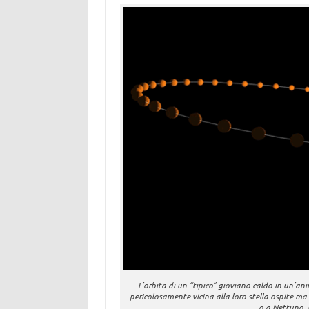
L’orbita di un “tipico” gioviano caldo in un’an
pericolosamente vicina alla loro stella ospite ma
o a Nettuno. C