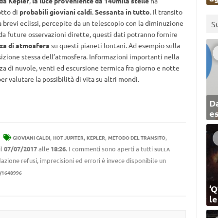
 da Kepler
,
la luce proveniente da 140mila stelle
ha
otto di
probabili gioviani caldi
.
Sessanta in tutto
. Il transito
a brevi eclissi, percepite da un telescopio con la diminuzione
S
da future osservazioni dirette, questi dati potranno fornire
nza di atmosfera
su questi pianeti lontani. Ad esempio sulla
sizione stessa dell’atmosfera. Informazioni importanti nella
nza di nuvole, venti ed escursione termica fra giorno e notte
valutare la possibilità di vita su altri mondi.
Da
e
,
,
,
,
GIOVIANI CALDI
HOT JUPITER
KEPLER
METODO DEL TRANSITO
il
07/07/2017
alle
18:26
. I commenti sono aperti a tutti
SULLA
azione refusi, imprecisioni ed errori è invece disponibile un
1/1648996
‘Q
l