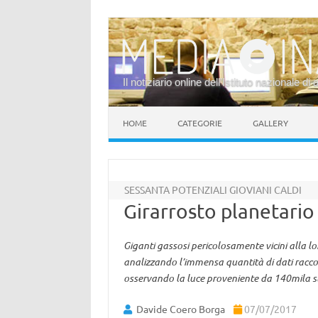
Il notiziario online dell’Istituto nazionale di 
Vai al contenuto
HOME
CATEGORIE
GALLERY
SESSANTA POTENZIALI GIOVIANI CALDI
Girarrosto planetario
Giganti gassosi pericolosamente vicini alla lor
analizzando l’immensa quantità di dati raccolt
osservando la luce proveniente da 140mila st
Davide Coero Borga
07/07/2017