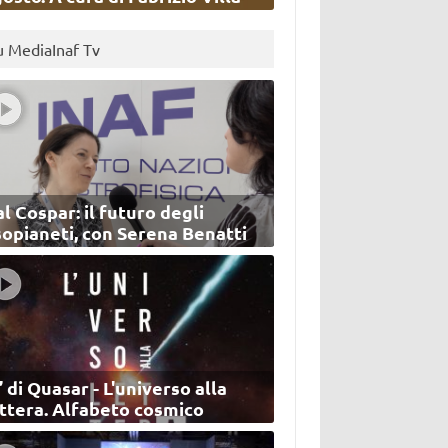
u MediaInaf Tv
l Cospar: il futuro degli
sopianeti, con Serena Benatti
’ di Quasar - L'universo alla
ettera. Alfabeto cosmico