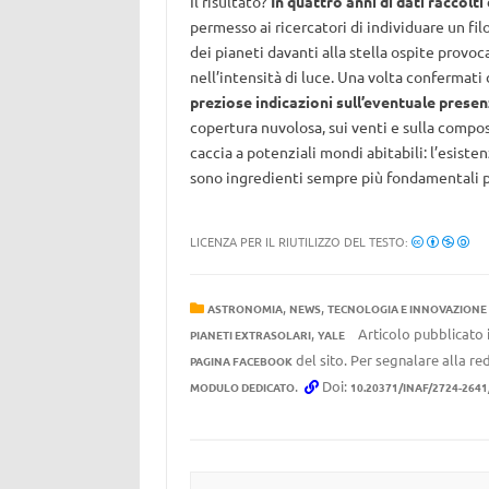
Il risultato?
In quattro anni di dati raccolti
permesso ai ricercatori di individuare un fil
dei pianeti davanti alla stella ospite provoc
nell’intensità di luce. Una volta confermati 
preziose indicazioni sull’eventuale prese
copertura nuvolosa, sui venti e sulla compo
caccia a potenziali mondi abitabili: l’esiste
sono ingredienti sempre più fondamentali per 
LICENZA PER IL RIUTILIZZO DEL TESTO:
,
,
ASTRONOMIA
NEWS
TECNOLOGIA E INNOVAZIONE
,
Articolo pubblicato 
PIANETI EXTRASOLARI
YALE
del sito. Per segnalare alla red
PAGINA FACEBOOK
.
Doi:
MODULO DEDICATO
10.20371/INAF/2724-264