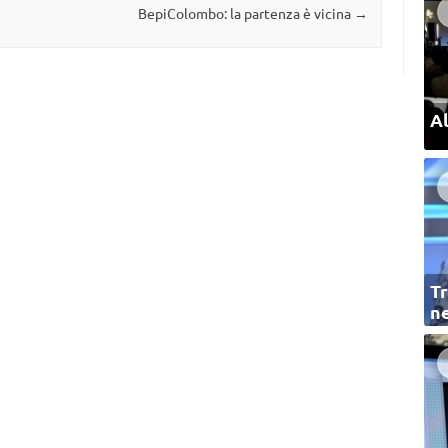
BepiColombo: la partenza è vicina
→
Al
Tr
ne