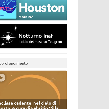
pprofondimento
eclisse cadente, nel cielo di
osto. A cura di Fabrizio Villa