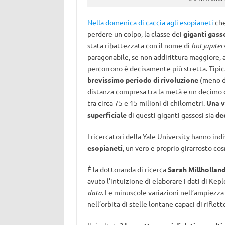
Nella domenica di caccia agli esopianeti
che
perdere un colpo, la classe dei
giganti gass
stata ribattezzata con il nome di
hot jupiter
paragonabile, se non addirittura maggiore, a
percorrono è decisamente più stretta. Tipic
brevissimo periodo di rivoluzione
(meno di
distanza compresa tra la metà e un decimo di
tra circa 75 e 15 milioni di chilometri.
Una v
superficiale
di questi giganti gassosi sia
de
I ricercatori della Yale University hanno in
esopianeti
, un vero e proprio girarrosto cos
È la dottoranda di ricerca
Sarah Millhollan
avuto l’intuizione di elaborare i dati di Kep
data
. Le minuscole variazioni nell’ampiezza
nell’orbita di stelle lontane capaci di riflett