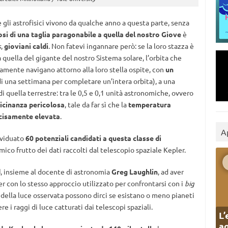
 gli astrofisici vivono da qualche anno a questa parte, senza
osi di una taglia paragonabile a quella del nostro Giove
è
s
,
gioviani caldi
. Non fatevi ingannare però: se la loro stazza è
 quella del gigante del nostro Sistema solare, l’orbita che
amente navigano attorno alla loro stella ospite, con
un
 una settimana per completare un’intera orbita), a una
 quella terrestre: tra le 0,5 e 0,1 unità astronomiche, ovvero
icinanza pericolosa
, tale da far sì che la
temperatura
cisamente elevata
.
A
dividuato
60 potenziali candidati a questa classe di
mico frutto dei dati raccolti dal telescopio spaziale Kepler.
d
, insieme al docente di astronomia
Greg Laughlin
, ad aver
ler con lo stesso approccio utilizzato per confrontarsi con i
big
 della luce osservata possono dirci se esistano o meno pianeti
ere i raggi di luce catturati dai telescopi spaziali.
L’
ag