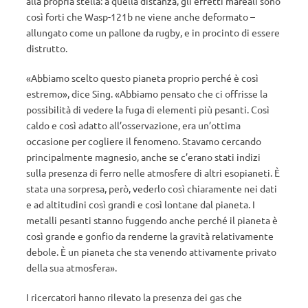
alla propria stella: a quella distanza, gli effetti mareali sono
così forti che Wasp-121b ne viene anche deformato –
allungato come un pallone da rugby, e in procinto di essere
distrutto.
«Abbiamo scelto questo pianeta proprio perché è così
estremo», dice Sing. «Abbiamo pensato che ci offrisse la
possibilità di vedere la fuga di elementi più pesanti. Così
caldo e così adatto all’osservazione, era un’ottima
occasione per cogliere il fenomeno. Stavamo cercando
principalmente magnesio, anche se c’erano stati indizi
sulla presenza di ferro nelle atmosfere di altri esopianeti. È
stata una sorpresa, però, vederlo così chiaramente nei dati
e ad altitudini così grandi e così lontane dal pianeta. I
metalli pesanti stanno fuggendo anche perché il pianeta è
così grande e gonfio da renderne la gravità relativamente
debole. È un pianeta che sta venendo attivamente privato
della sua atmosfera».
I ricercatori hanno rilevato la presenza dei gas che