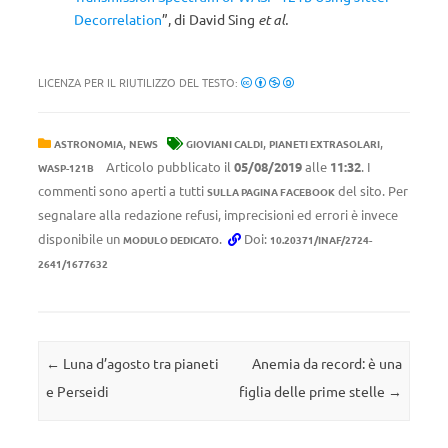
Decorrelation
”, di David Sing
et al.
LICENZA PER IL RIUTILIZZO DEL TESTO:
,
,
,
ASTRONOMIA
NEWS
GIOVIANI CALDI
PIANETI EXTRASOLARI
Articolo pubblicato il
05/08/2019
alle
11:32
. I
WASP-121B
commenti sono aperti a tutti
del sito. Per
SULLA PAGINA FACEBOOK
segnalare alla redazione refusi, imprecisioni ed errori è invece
disponibile un
.
Doi:
MODULO DEDICATO
10.20371/INAF/2724-
2641/1677632
Navigazione articolo
←
Luna d’agosto tra pianeti
Anemia da record: è una
e Perseidi
figlia delle prime stelle
→