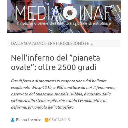
Il notiziario online dell’Istituto nazionale di astrofisica
Vai al contenuto
DALLA SUA ATMOSFERA FUORIESCONO FERRO E MAGNESIO
Nell’inferno del ”pianeta
ovale”: oltre 2500 gradi
Gas di ferro e di magnesio in evaporazione dal bollente
esopianeta Wasp-121b, a 900 anni luce da noi. Il fenomeno,
osservato dal telescopio spaziale Hubble, è causato dalla
vicinanza alla stella ospite, che scalda l’esopianeta e lo
deforma, privandolo dell’atmosfera
Eliana Lacorte
05/08/2019