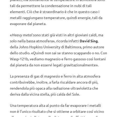
tali da permettere la condensazione in nubi di tali
elementi. Ciò che è straordinario è che in questo caso i
metalli raggiungano temperature, quindi energie, tali da
evaporare dal pianeta.
«
Heavy metal
sono stati già visti in altri gioviani caldi, ma
solo nella bassa atmosfera», ricorda infatti
David Sing
,
della Johns Hopkins University di Baltimora, primo autore
dello studio. «Quindi non sai se stanno scappando o no. Con
Wasp-121b, vediamo magnesio e ferro gassoso così lontani
dal pianeta da non esservi legati gravitazionalmente».
La presenza di gas di magnesio e ferro in alta atmosfera
contribuirebbe, inoltre, a farla riscaldare ancora di più,
rendendola più opaca alla radiazione ultravioletta che
deriva dalla vicina stella, più calda del Sole.
Una temperatura alta al punto da far evaporare i metalli
non è l’unico risultato che si ottiene a orbitare così vicino