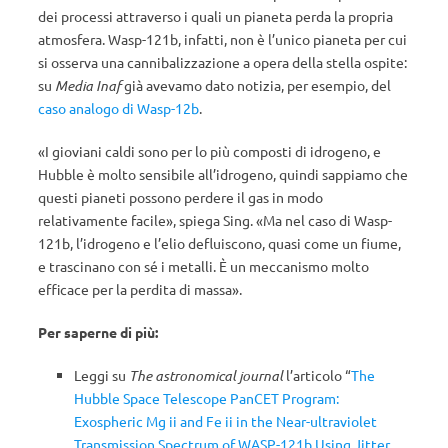
dei processi attraverso i quali un pianeta perda la propria
atmosfera. Wasp-121b, infatti, non è l’unico pianeta per cui
si osserva una cannibalizzazione a opera della stella ospite:
su
Media Inaf
già avevamo dato notizia, per esempio, del
caso analogo di Wasp-12b
.
«I gioviani caldi sono per lo più composti di idrogeno, e
Hubble è molto sensibile all’idrogeno, quindi sappiamo che
questi pianeti possono perdere il gas in modo
relativamente facile», spiega Sing. «Ma nel caso di Wasp-
121b, l’idrogeno e l’elio defluiscono, quasi come un fiume,
e trascinano con sé i metalli. È un meccanismo molto
efficace per la perdita di massa».
Per saperne di più:
Leggi su
The astronomical journal
l’articolo “
The
Hubble Space Telescope PanCET Program:
Exospheric Mg ii and Fe ii in the Near-ultraviolet
Transmission Spectrum of WASP-121b Using Jitter