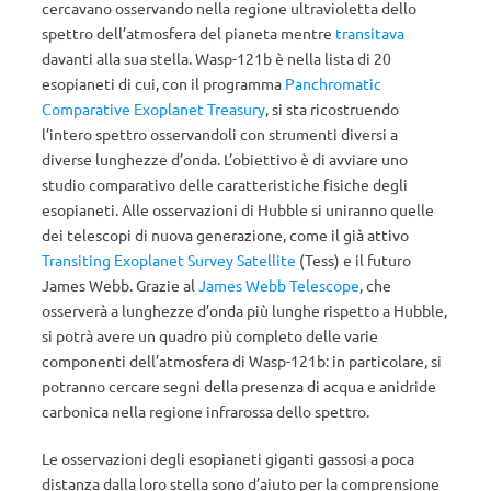
cercavano osservando nella regione ultravioletta dello
spettro dell’atmosfera del pianeta mentre
transitava
davanti alla sua stella. Wasp-121b è nella lista di 20
esopianeti di cui, con il programma
Panchromatic
Comparative Exoplanet Treasury
, si sta ricostruendo
l’intero spettro osservandoli con strumenti diversi a
diverse lunghezze d’onda. L’obiettivo è di avviare uno
studio comparativo delle caratteristiche fisiche degli
esopianeti. Alle osservazioni di Hubble si uniranno quelle
dei telescopi di nuova generazione, come il già attivo
Transiting Exoplanet Survey Satellite
(Tess) e il futuro
James Webb. Grazie al
James Webb Telescope
, che
osserverà a lunghezze d’onda più lunghe rispetto a Hubble,
si potrà avere un quadro più completo delle varie
componenti dell’atmosfera di Wasp-121b: in particolare, si
potranno cercare segni della presenza di acqua e anidride
carbonica nella regione infrarossa dello spettro.
Le osservazioni degli esopianeti giganti gassosi a poca
distanza dalla loro stella sono d’aiuto per la comprensione