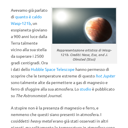
Avevamo già parlato
di
quanto è caldo
Wasp-121b
, un
esopianeta gioviano
a 900 anni luce dalla
Terra talmente
vicino alla sua stella
Rappresentazione artistica di Wasp-
121b. Crediti: Nasa, Esa, and J.
da superare i 2500
Olmsted (Stsci)
gradi centigradi. Ora
i dati dello
Hubble Space Telescope
hanno permesso di
scoprire che le temperature estreme di questo
hot Jupiter
sono talmente alte da permettere a gas di magnesio e
ferro di sfuggire alla sua atmosfera. Lo
studio
è pubblicato
su
The Astronomical Journal
.
A stupire non è la presenza di magnesio e ferro, e
nemmeno che questi siano presenti in atmosfera. I
cosiddetti
heavy metal
erano già stati osservati in altri
pianeti, ma solitamente le temperature in atmosfera sono