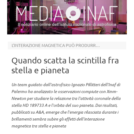
Il notiziario online dell’Istituto nazionale di astrofisica
Vai al contenuto
L’INTERAZIONE MAGNETICA PUÒ PRODURRE BRILLAMENTI PIÙ ENERGETICI
Quando scatta la scintilla fra
stella e pianeta
Un team guidato dall’astrofisico Ignazio Pillitteri dell’Inaf di
Palermo ha analizzato le osservazioni compiute con Xmm-
Newton per studiare la relazione tra l’attività coronale della
stella HD 189733 A e l’orbita del suo pianeta. Dai risultati,
pubblicati su A&A, emerge che l’energia rilasciata durante i
brillamenti sembra subire gli effetti dell’interazione
magnetica tra stella e pianeta