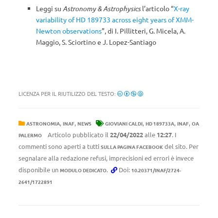
Leggi su
Astronomy & Astrophysics
l’articolo “
X-ray
variability of HD 189733 across eight years of XMM-
Newton observations
”, di I. Pillitteri, G. Micela, A.
Maggio, S. Sciortino e J. Lopez-Santiago
LICENZA PER IL RIUTILIZZO DEL TESTO:
,
,
,
,
,
ASTRONOMIA
INAF
NEWS
GIOVIANI CALDI
HD 189733A
INAF
OA
Articolo pubblicato il
22/04/2022
alle
12:27
. I
PALERMO
commenti sono aperti a tutti
del sito. Per
SULLA PAGINA FACEBOOK
segnalare alla redazione refusi, imprecisioni ed errori è invece
disponibile un
.
Doi:
MODULO DEDICATO
10.20371/INAF/2724-
2641/1722891