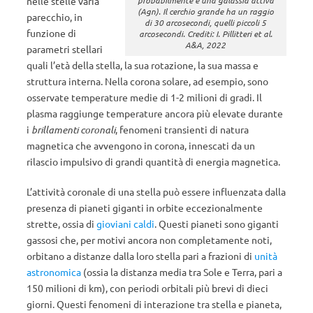
nelle stelle varia
probabilmente è una galassia attiva
(Agn). Il cerchio grande ha un raggio
parecchio, in
di 30 arcosecondi, quelli piccoli 5
funzione di
arcosecondi. Crediti: I. Pillitteri et al.
A&A, 2022
parametri stellari
quali l’età della stella, la sua rotazione, la sua massa e
struttura interna. Nella corona solare, ad esempio, sono
osservate temperature medie di 1-2 milioni di gradi. Il
plasma raggiunge temperature ancora più elevate durante
i
brillamenti coronali
, fenomeni transienti di natura
magnetica che avvengono in corona, innescati da un
rilascio impulsivo di grandi quantità di energia magnetica.
L’attività coronale di una stella può essere influenzata dalla
presenza di pianeti giganti in orbite eccezionalmente
strette, ossia di
gioviani caldi
. Questi pianeti sono giganti
gassosi che, per motivi ancora non completamente noti,
orbitano a distanze dalla loro stella pari a frazioni di
unità
astronomica
(ossia la distanza media tra Sole e Terra, pari a
150 milioni di km), con periodi orbitali più brevi di dieci
giorni. Questi fenomeni di interazione tra stella e pianeta,