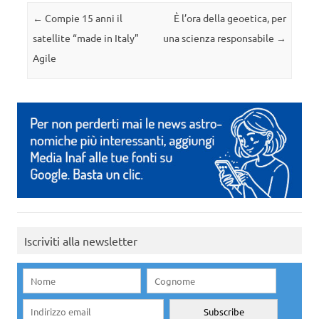
Navigazione articolo
←
Compie 15 anni il
È l’ora della geoetica, per
satellite “made in Italy”
una scienza responsabile
→
Agile
Iscriviti alla newsletter