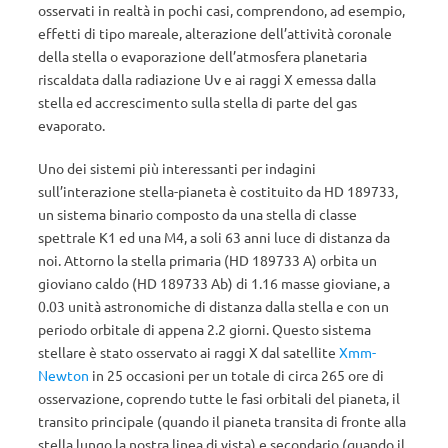
osservati in realtà in pochi casi, comprendono, ad esempio,
effetti di tipo mareale, alterazione dell’attività coronale
della stella o evaporazione dell’atmosfera planetaria
riscaldata dalla radiazione Uv e ai raggi X emessa dalla
stella ed accrescimento sulla stella di parte del gas
evaporato.
Uno dei sistemi più interessanti per indagini
sull’interazione stella-pianeta è costituito da HD 189733,
un sistema binario composto da una stella di classe
spettrale K1 ed una M4, a soli 63 anni luce di distanza da
noi. Attorno la stella primaria (HD 189733 A) orbita un
gioviano caldo (HD 189733 Ab) di 1.16 masse gioviane, a
0.03 unità astronomiche di distanza dalla stella e con un
periodo orbitale di appena 2.2 giorni. Questo sistema
stellare è stato osservato ai raggi X dal satellite
Xmm-
Newton
in 25 occasioni per un totale di circa 265 ore di
osservazione, coprendo tutte le fasi orbitali del pianeta, il
transito principale (quando il pianeta transita di fronte alla
stella lungo la nostra linea di vista) e secondario (quando il