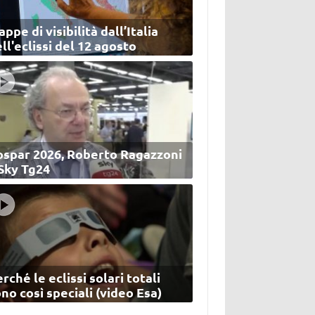
ppe di visibilità dall’Italia
ll'eclissi del 12 agosto
ospar 2026, Roberto Ragazzoni
 Sky Tg24
rché le eclissi solari totali
no così speciali (video Esa)