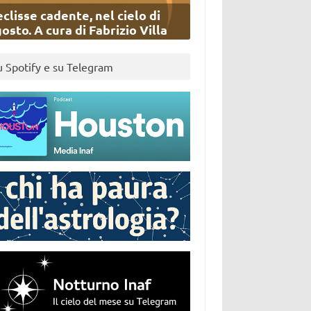
eclisse cadente, nel cielo di
osto. A cura di Fabrizio Villa
u Spotify e su Telegram