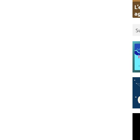
L’
ag
S