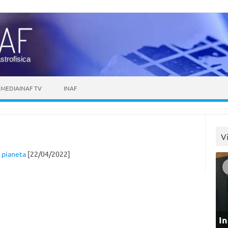
astrofisica
MEDIAINAF TV
INAF
V
e pianeta
[22/04/2022]
In