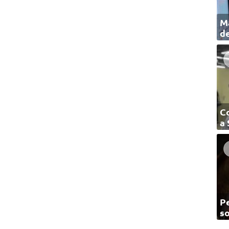
Ma
de
C
a
Pe
so