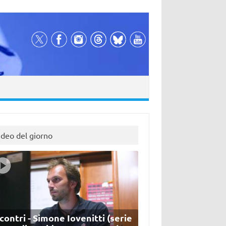
ideo del giorno
contri - Simone Iovenitti (serie