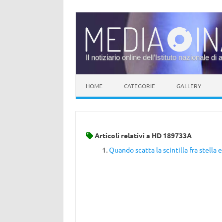
Il notiziario online dell’Istituto nazionale di 
Vai al contenuto
HOME
CATEGORIE
GALLERY
Articoli relativi a
HD 189733A
Quando scatta la scintilla fra stella 