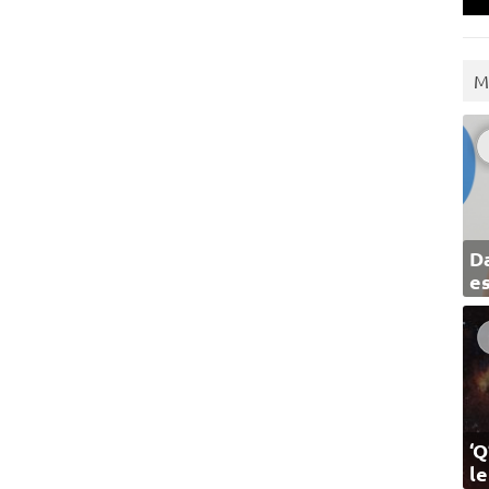
M
Da
e
‘Q
l