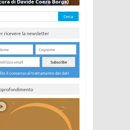
cura di Davide Coero Borga)
rca
er ricevere la newsletter
Do il consenso al trattamento dei dati
pprofondimento