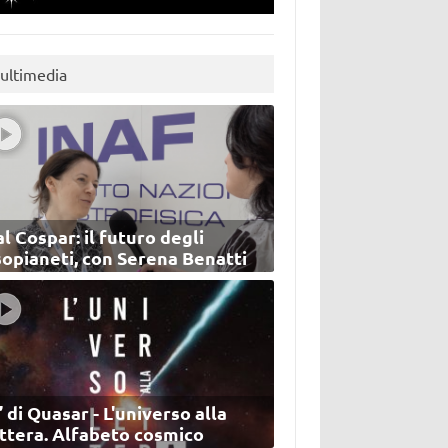
ultimedia
l Cospar: il futuro degli
sopianeti, con Serena Benatti
’ di Quasar - L'universo alla
ettera. Alfabeto cosmico