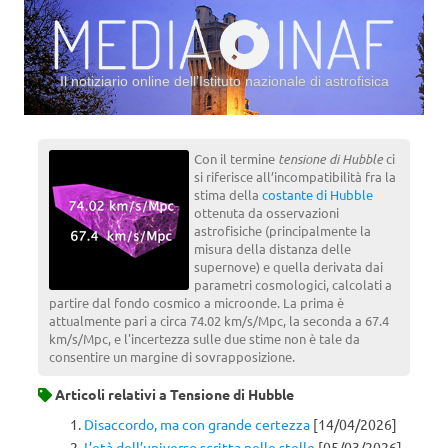
Il notiziario online dell’Istituto nazionale di astrofisica
Vai al contenuto
Con il termine
tensione di Hubble
ci
si riferisce all’incompatibilità fra la
stima della
costante di Hubble
ottenuta da osservazioni
astrofisiche (principalmente la
misura della distanza delle
supernove) e quella derivata dai
parametri cosmologici, calcolati a
partire dal fondo cosmico a microonde. La prima è
attualmente pari a circa 74.02 km/s/Mpc, la seconda a 67.4
km/s/Mpc, e l'incertezza sulle due stime non è tale da
consentire un margine di sovrapposizione.
Articoli relativi a
Tensione di Hubble
Disaccordo, ma con grande certezza
[14/04/2026]
L’età dell’universo scritta nelle stelle
[05/03/2026]