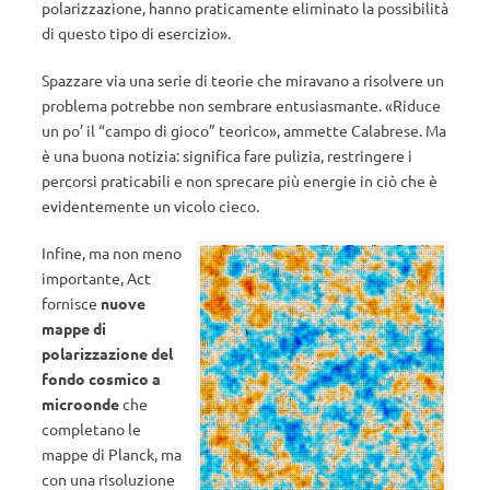
polarizzazione, hanno praticamente eliminato la possibilità
di questo tipo di esercizio».
Spazzare via una serie di teorie che miravano a risolvere un
problema potrebbe non sembrare entusiasmante. «Riduce
un po’ il “campo di gioco” teorico», ammette Calabrese. Ma
è una buona notizia: significa fare pulizia, restringere i
percorsi praticabili e non sprecare più energie in ciò che è
evidentemente un vicolo cieco.
Infine, ma non meno
importante, Act
fornisce
nuove
mappe di
polarizzazione del
fondo cosmico a
microonde
che
completano le
mappe di Planck, ma
con una risoluzione