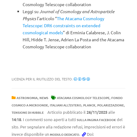
Cosmology Telescope collaboration
Leggi su
Journal of Cosmology and Astroparticle
Physics
l’articolo “
The Atacama Cosmology
Telescope: DR6 constraints on extended
cosmological models
” di Erminia Calabrese, J. Colin
Hill, Hidde T. Jense, Adrien La Posta and the Atacama
Cosmology Telescope collaboration
LICENZA PER IL RIUTILIZZO DEL TESTO:
,
,
ASTRONOMIA
NEWS
ATACAMA COSMOLOGY TELESCOPE
FONDO
,
,
,
,
COSMICO A MICROONDE
ITALIANI ALL'ESTERO
PLANCK
POLARIZZAZIONE
Articolo pubblicato il
26/11/2025
alle
TENSIONE DI HUBBLE
14:18
. I commenti sono aperti a tutti
del
SULLA PAGINA FACEBOOK
sito. Per segnalare alla redazione refusi, imprecisioni ed errori è
invece disponibile un
.
Doi:
MODULO DEDICATO