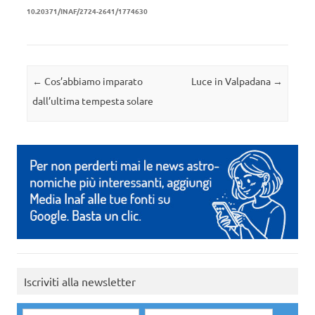
10.20371/INAF/2724-2641/1774630
Navigazione articolo
←
Cos’abbiamo imparato
Luce in Valpadana
→
dall’ultima tempesta solare
Iscriviti alla newsletter