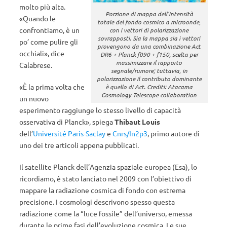
molto più alta.
Porzione di mappa dell’intensità
«Quando le
totale del fondo cosmico a microonde,
confrontiamo, è un
con i vettori di polarizzazione
sovrapposti. Sia la mappa sia i vettori
po’ come pulire gli
provengono da una combinazione Act
occhiali», dice
DR6 + Planck f090 + f150, scelta per
massimizzare il rapporto
Calabrese.
segnale/rumore; tuttavia, in
polarizzazione il contributo dominante
«È la prima volta che
è quello di Act. Crediti: Atacama
Cosmology Telescope collaboration
un nuovo
esperimento raggiunge lo stesso livello di capacità
osservativa di Planck», spiega
Thibaut Louis
dell’
Université Paris-Saclay
e
Cnrs/In2p3
, primo autore di
uno dei tre articoli appena pubblicati.
Il satellite Planck dell’Agenzia spaziale europea (Esa), lo
ricordiamo, è stato lanciato nel 2009 con l’obiettivo di
mappare la radiazione cosmica di fondo con estrema
precisione. I cosmologi descrivono spesso questa
radiazione come la “luce fossile” dell’universo, emessa
durante le prime fasi dell’evoluzione cosmica. Le sue