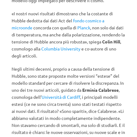
modello oggi impiegato per descrivere il cosmo.
«I nostri nuovi risultati dimostrano che la costante di
Hubble dedotta dai dati Act del
fondo cosmico a
microonde
concorda con quella di
Planck
, non solo dai dati
di temperatura, ma anche dalla polarizzazione, rendendo la
tensione di Hubble ancora più robusta», spiega
Colin Hill
,
cosmologo alla
Columbia University
e co-autore di uno
degli articoli.
Negli ultimi decenni, proprio a causa della tensione di
Hubble, sono state proposte molte versioni “estese” del
modello standard per cercare di risolvere la discrepanza. In
uno dei tre nuovi articoli, guidato da
Erminia Calabrese
,
cosmologa dell’
Università di Cardiff
, i principali modelli
estesi (ce ne sono circa trenta) sono stati testati rispetto
ai nuovi dati. Il risultato? «Sono spariti», dice Calabrese. «Li
abbiamo valutati in modo completamente indipendente.
Non stavamo cercando di smontarli, ma solo di studiarli. E il
risultato è chiaro: le nuove osservazioni, su nuove scale e in