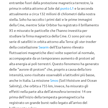
entrambe fuori dalla protezione magnetica terrestre, la
prima in orbita attorno al Sole dal
punto L1
e la seconda
attualmente a circa 132 milioni di chilometri dalla nostra
stella. Soho ha raccolto i primi dati e le prime immagini
della Cme, mentre Solar Orbiter ha registrato il brillamento
X5 e misurato le particelle che l’hanno investita per
studiare la firma magnetica della Cme. Ci sono poi una
serie di satelliti in orbita attorno alla Terra: gli
star tracker
della costellazione
Swarm
dell’Esa hanno rilevato
fluttuazioni magnetiche dieci volte superiori al normale,
accompagnate da un temporaneo aumento di protoni ad
alta energia ai poli terrestri. Questo fenomeno ha generato
delle “aurore di protoni” che, proprio a causa della loro
intensità, sono risultate osservabili a latitudini più basse,
anche in Italia. La missione
Smos
(Soil Moisture and Ocean
Salinity), che orbita a 755 km, invece, ha misurato gli
effetti nella parte alta dell’atmosfera terrestre: 14 ore
prima dell’inizio della tempesta geomagnetica ha
registrato un grande burst radio legato all’arrivo del