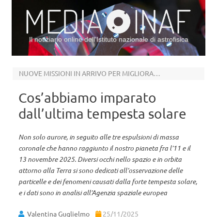
Il notiziario online dell’Istituto nazionale di astrofisica
Vai al contenuto
NUOVE MISSIONI IN ARRIVO PER MIGLIORARE LE PREVISIONI LEGATE ALLO SPACE WEATHER
Cos’abbiamo imparato
dall’ultima tempesta solare
Non solo aurore, in seguito alle tre espulsioni di massa
coronale che hanno raggiunto il nostro pianeta fra l’11 e il
13 novembre 2025. Diversi occhi nello spazio e in orbita
attorno alla Terra si sono dedicati all’osservazione delle
particelle e dei fenomeni causati dalla forte tempesta solare,
e i dati sono in analisi all’Agenzia spaziale europea
Valentina Guglielmo
25/11/2025