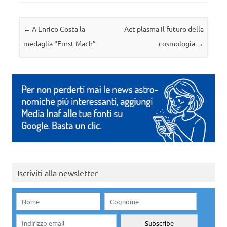
Navigazione articolo
←
A Enrico Costa la
Act plasma il futuro della
medaglia “Ernst Mach”
cosmologia
→
Iscriviti alla newsletter