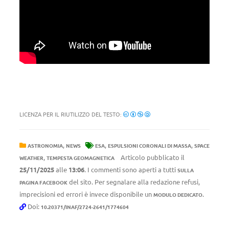
LICENZA PER IL RIUTILIZZO DEL TESTO:
,
,
,
ASTRONOMIA
NEWS
ESA
ESPULSIONI CORONALI DI MASSA
SPACE
,
Articolo pubblicato il
WEATHER
TEMPESTA GEOMAGNETICA
25/11/2025
alle
13:06
. I commenti sono aperti a tutti
SULLA
del sito. Per segnalare alla redazione refusi,
PAGINA FACEBOOK
imprecisioni ed errori è invece disponibile un
.
MODULO DEDICATO
Doi:
10.20371/INAF/2724-2641/1774604