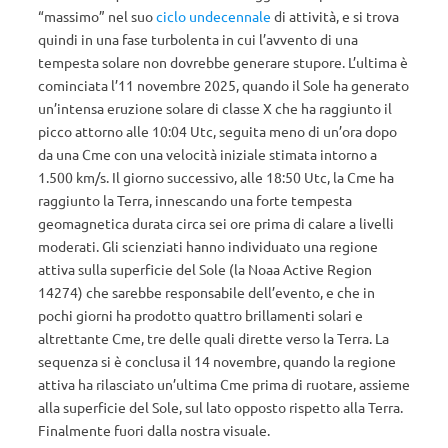
“massimo” nel suo
ciclo undecennale
di attività, e si trova
quindi in una fase turbolenta in cui l’avvento di una
tempesta solare non dovrebbe generare stupore. L’ultima è
cominciata l’11 novembre 2025, quando il Sole ha generato
un’intensa eruzione solare di classe X che ha raggiunto il
picco attorno alle 10:04 Utc, seguita meno di un’ora dopo
da una Cme con una velocità iniziale stimata intorno a
1.500 km/s. Il giorno successivo, alle 18:50 Utc, la Cme ha
raggiunto la Terra, innescando una forte tempesta
geomagnetica durata circa sei ore prima di calare a livelli
moderati. Gli scienziati hanno individuato una regione
attiva sulla superficie del Sole (la Noaa Active Region
14274) che sarebbe responsabile dell’evento, e che in
pochi giorni ha prodotto quattro brillamenti solari e
altrettante Cme, tre delle quali dirette verso la Terra. La
sequenza si è conclusa il 14 novembre, quando la regione
attiva ha rilasciato un’ultima Cme prima di ruotare, assieme
alla superficie del Sole, sul lato opposto rispetto alla Terra.
Finalmente fuori dalla nostra visuale.