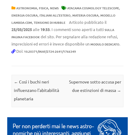
,
,
,
ASTRONOMIA
FISICA
NEWS
ATACAMA COSMOLOGY TELESCOPE
,
,
,
ENERGIA OSCURA
ITALIANI ALL'ESTERO
MATERIA OSCURA
MODELLO
,
Articolo pubblicato il
LAMBDA-CDM
TENSIONE DI HUBBLE
25/03/2025
alle
19:33
. I commenti sono aperti a tutti
SULLA
del sito. Per segnalare alla redazione refusi,
PAGINA FACEBOOK
imprecisioni ed errori è invece disponibile un
.
MODULO DEDICATO
Doi:
10.20371/INAF/2724-2641/1766349
Navigazione articolo
←
Così i buchi neri
Supernove sotto accusa per
influenzano l’abitabilità
due estinzioni di massa
→
planetaria