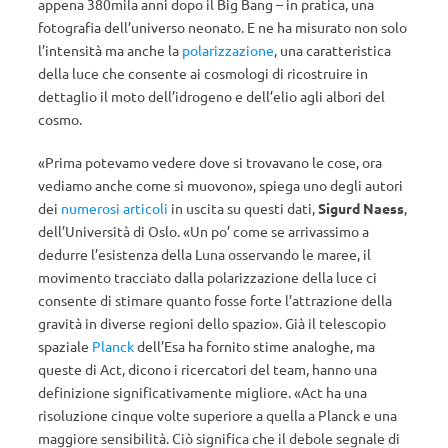
appena 380mila anni dopo il Big Bang – in pratica, una
fotografia dell’universo neonato. E ne ha misurato non solo
l’intensità ma anche la
polarizzazione
, una caratteristica
della luce che consente ai cosmologi di ricostruire in
dettaglio il moto dell’idrogeno e dell’elio agli albori del
cosmo.
«Prima potevamo vedere dove si trovavano le cose, ora
vediamo anche come si muovono», spiega uno degli autori
dei
numerosi articoli
in uscita su questi dati,
Sigurd Naess
,
dell’Università di Oslo. «Un po’ come se arrivassimo a
dedurre l’esistenza della Luna osservando le maree, il
movimento tracciato dalla polarizzazione della luce ci
consente di stimare quanto fosse forte l’attrazione della
gravità in diverse regioni dello spazio». Già il telescopio
spaziale
Planck
dell’Esa ha fornito stime analoghe, ma
queste di Act, dicono i ricercatori del team, hanno una
definizione significativamente migliore. «Act ha una
risoluzione cinque volte superiore a quella a Planck e una
maggiore sensibilità. Ciò significa che il debole segnale di