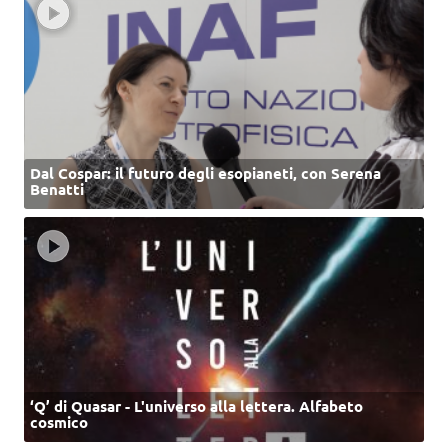
Dal Cospar: il futuro degli esopianeti, con Serena
Benatti
‘Q’ di Quasar - L'universo alla lettera. Alfabeto
cosmico