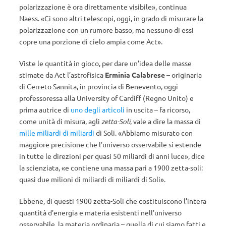
polarizzazione è ora direttamente visibile», continua
Naess. «Ci sono altri telescopi, oggi, in grado di misurare la
polarizzazione con un rumore basso, ma nessuno di essi
copre una porzione di cielo ampia come Act».
Viste le quantità in gioco, per dare un’idea delle masse
stimate da Act l’astrofisica
Erminia Calabrese
– originaria
di Cerreto Sannita, in provincia di Benevento, oggi
professoressa alla University of Cardiff (Regno Unito) e
prima autrice di
uno degli articoli
in uscita – fa ricorso,
come unità di misura, agli
zetta-Soli
, vale a dire la massa di
mille miliardi di miliardi
di Soli. «Abbiamo misurato con
maggiore precisione che l’universo osservabile si estende
in tutte le direzioni per quasi 50 miliardi di anni luce», dice
la scienziata, «e contiene una massa pari a 1900 zetta-soli:
quasi due milioni di miliardi di miliardi di Soli».
Ebbene, di questi 1900 zetta-Soli che costituiscono l’intera
quantità d’energia e materia esistenti nell’universo
osservabile, la materia ordinaria – quella di cui siamo fatti e