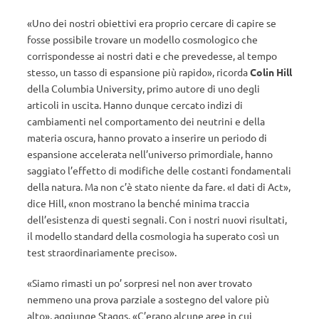
«Uno dei nostri obiettivi era proprio cercare di capire se
fosse possibile trovare un modello cosmologico che
corrispondesse ai nostri dati e che prevedesse, al tempo
stesso, un tasso di espansione più rapido», ricorda
Colin Hill
della Columbia University, primo autore di uno degli
articoli in uscita. Hanno dunque cercato indizi di
cambiamenti nel comportamento dei neutrini e della
materia oscura, hanno provato a inserire un periodo di
espansione accelerata nell’universo primordiale, hanno
saggiato l’effetto di modifiche delle costanti fondamentali
della natura. Ma non c’è stato niente da fare. «I dati di Act»,
dice Hill, «non mostrano la benché minima traccia
dell’esistenza di questi segnali. Con i nostri nuovi risultati,
il modello standard della cosmologia ha superato così un
test straordinariamente preciso».
«Siamo rimasti un po’ sorpresi nel non aver trovato
nemmeno una prova parziale a sostegno del valore più
alto», aggiunge Staggs. «C’erano alcune aree in cui