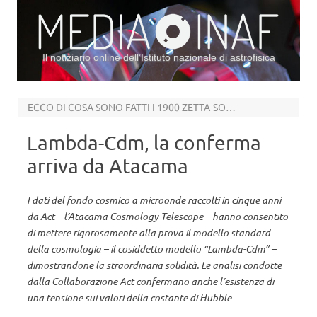
Il notiziario online dell’Istituto nazionale di astrofisica
Vai al contenuto
ECCO DI COSA SONO FATTI I 1900 ZETTA-SOLI DI UNIVERSO OSSERVABILE
Lambda-Cdm, la conferma
arriva da Atacama
I dati del fondo cosmico a microonde raccolti in cinque anni
da Act – l’Atacama Cosmology Telescope – hanno consentito
di mettere rigorosamente alla prova il modello standard
della cosmologia – il cosiddetto modello “Lambda-Cdm” –
dimostrandone la straordinaria solidità. Le analisi condotte
dalla Collaborazione Act confermano anche l’esistenza di
una tensione sui valori della costante di Hubble