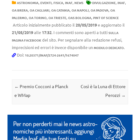
,
,
,
,
,
,
ASTRONOMIA
EVENTI
FISICA
INAF
NEWS
DIVULGAZIONE
INAF
,
,
,
,
,
OA BRERA
OA CAGLIARI
OA CATANIA
OA NAPOLI
OA PADOVA
OA
,
,
,
,
PALERMO
OA TORINO
OA TRIESTE
OAS BOLOGNA
PINT OF SCIENCE
Articolo inizialmente pubblicato il
20/05/2019
e aggiornato il
21/05/2019
alle
17:32
. I commenti sono aperti a tutti
SULLA
del sito. Per segnalare alla redazione refusi,
PAGINA FACEBOOK
imprecisioni ed errori è invece disponibile un
.
MODULO DEDICATO
Doi:
10.20371/INAF/2724-2641/1674047
Navigazione articolo
←
Premio Cocconi a Planck
Così è la Luna di Ettore
e WMap
Perozzi
→