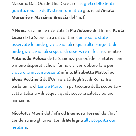
Massimo Dall’Ora dell’Inaf; svelare
i segreti delle lenti
gravitazionali e dell’astroinformatica
grazie ad
Amata
Mercurio
e
Massimo Brescia
dell’Inaf.
A
Roma
saranno le ricercatrici
Pia Astone
dell’Infn e
Paola
Leaci
de La Sapienza a raccontare
come sono state
osservate le onde gravitazionali
e
quali altri sorgenti di
onde gravitazionali si spera di osservare in futuro
, mentre
Antonello Polosa
de La Sapienza parlerà dei tentativi, più
o meno disperati, che si fanno e si vorrebbero fare per
trovare la materia oscura
; infine,
Elisabetta Mattei
ed
Elena Pettinelli
dell’Università degli Studi Roma Tre
parleranno di
Luna e Marte
, in particolare della scoperta –
tutta italiana – di acqua liquida sotto la calotta polare
marziana.
Nicoletta Mauri
dell’Infn ed
Eleonora Torresi
dell’Inaf
condurranno gli avventori di
Bologna
alla scoperta dei
neutrini
.