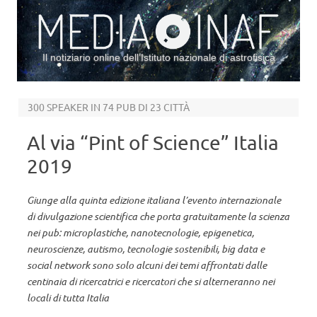
Il notiziario online dell’Istituto nazionale di astrofisica
Vai al contenuto
300 SPEAKER IN 74 PUB DI 23 CITTÀ
Al via “Pint of Science” Italia
2019
Giunge alla quinta edizione italiana l’evento internazionale
di divulgazione scientifica che porta gratuitamente la scienza
nei pub: microplastiche, nanotecnologie, epigenetica,
neuroscienze, autismo, tecnologie sostenibili, big data e
social network sono solo alcuni dei temi affrontati dalle
centinaia di ricercatrici e ricercatori che si alterneranno nei
locali di tutta Italia