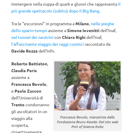
immergere nella zuppa di quark e gluoni che rappresenta
il
più grande spettacolo (subito) dopo il Big Bang
.
Tra le “escursioni” in programma a
Milano
,
nelle pieghe
dello spazio-tempo
assieme a
Simone Iovenitti
dell’Inaf,
nel tunnel dei neutrini
con
Chiara Righi
dell’Inaf,
l’affascinante viaggio dei raggi cosmici
raccontato da
Davide Rozza
dell’Infn.
Roberto Battiston
,
Claudia Paris
assieme a
Francesca Bovolo
,
e
Paolo Zuccon
dell’Università di
Trento
condurranno
gli ascoltatori in un
Francesca Bovolo, ricercatrice della
viaggio alla
Fondazione Bruno Kessler. Dal sito web
scoperta,
Pint of Science Italia
rispettivamente,