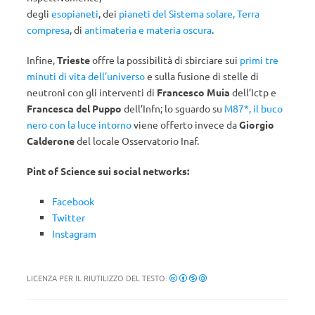
degli
esopianeti
, dei
pianeti del Sistema solare, Terra
compresa
, di
antimateria e materia oscura
.
Infine,
Trieste
offre la possibilità di sbirciare sui
primi tre
minuti di vita dell’universo
e sulla fusione di stelle di
neutroni con gli interventi di
Francesco Muia
dell’Ictp e
Francesca del Puppo
dell’Infn; lo sguardo su
M87*, il buco
nero con la luce intorno
viene offerto invece da
Giorgio
Calderone
del locale Osservatorio Inaf.
Pint of Science sui social networks:
Facebook
Twitter
Instagram
LICENZA PER IL RIUTILIZZO DEL TESTO: