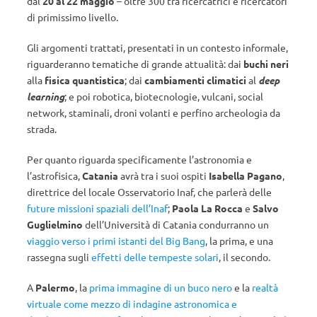
dal
20 al 22 maggio
– oltre 300 tra ricercatrici e ricercatori
di primissimo livello.
Gli argomenti trattati, presentati in un contesto informale,
riguarderanno tematiche di grande attualità: dai
buchi neri
alla
fisica quantistica
; dai
cambiamenti climatici
al
deep
learning
; e poi robotica, biotecnologie, vulcani, social
network, staminali, droni volanti e perfino archeologia da
strada.
Per quanto riguarda specificamente l’astronomia e
l’astrofisica,
Catania
avrà tra i suoi ospiti
Isabella Pagano
,
direttrice del locale Osservatorio Inaf, che parlerà delle
future missioni spaziali dell’Inaf
;
Paola La Rocca
e
Salvo
Guglielmino
dell’Università di Catania condurranno un
viaggio verso i primi istanti del Big Bang
, la prima, e una
rassegna sugli
effetti delle tempeste solari
, il secondo.
A
Palermo
, la
prima immagine di un buco nero
e la
realtà
virtuale come mezzo di indagine astronomica e