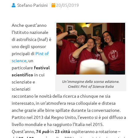
Stefano Parisini
20/05/2019
Anche quest’anno
l’Istituto nazionale
di astrofisica (Inaf) è
uno degli sponsor
principali di
Pint of
science
, un
particolare
festival
scientifico
in cui
scienziate e
Un’immagine della scorsa edizione.
Crediti: Pint of Science Italia
scienziati
raccontano le novità della ricerca a chiunque ne sia
interessato, in un’atmosfera resa colloquiale e distesa
anche grazie alle birre spillate durante la conversazione.
Partito nel 2013 dal Regno Unito, l’evento si è poi diffuso a
livello mondiale e ha raggiunto l’Italia nel 2015.
Quest’anno,
74
pub
in
23 città
ospiteranno a rotazione –