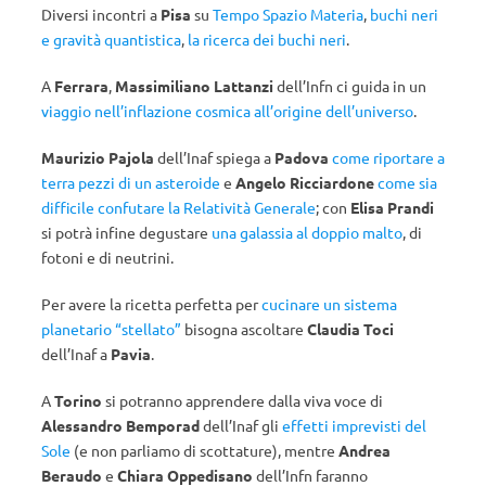
Diversi incontri a
Pisa
su
Tempo Spazio Materia
,
buchi neri
e gravità quantistica
,
la ricerca dei buchi neri
.
A
Ferrara
,
Massimiliano Lattanzi
dell’Infn ci guida in un
viaggio nell’inflazione cosmica all’origine dell’universo
.
Maurizio Pajola
dell’Inaf spiega a
Padova
come riportare a
terra pezzi di un asteroide
e
Angelo Ricciardone
come sia
difficile confutare la Relatività Generale
; con
Elisa Prandi
si potrà infine degustare
una galassia al doppio malto
, di
fotoni e di neutrini.
Per avere la ricetta perfetta per
cucinare un sistema
planetario “stellato”
bisogna ascoltare
Claudia Toci
dell’Inaf a
Pavia
.
A
Torino
si potranno apprendere dalla viva voce di
Alessandro Bemporad
dell’Inaf gli
effetti imprevisti del
Sole
(e non parliamo di scottature), mentre
Andrea
Beraudo
e
Chiara Oppedisano
dell’Infn faranno