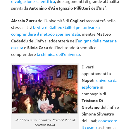
divulgazione scientifica
, due argomenti di grande attualità
serviti da
Antonino d’Ai e Ignazio Pillitteri
dell’Inaf.
Alessia Zurru
dell’Università di
Cagliari
racconterà nella
stessa città
la vita di Galileo Galilei per arrivare a
comprendere il metodo sperimentale
, mentre
Matteo
Cadeddu
dell’Infn si addentrerà nell’
enigma della materia
oscura
e
Silvia Casu
dell’Inaf renderà semplice
comprendere
la chimica dell’universo
.
Diversi
appuntamenti a
Napoli
:
universo da
esplorare
in
compagnia di
Tristano Di
Girolamo
dell’Infn e
Simone Silvestro
Pubblico a un incontro. Crediti: Pint of
dell’Inaf;
conoscere
Science Italia
il cosmo
assieme a