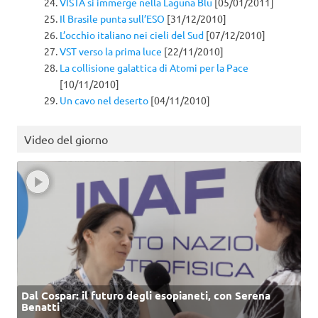
VISTA si immerge nella Laguna Blu
[05/01/2011]
Il Brasile punta sull’ESO
[31/12/2010]
L’occhio italiano nei cieli del Sud
[07/12/2010]
VST verso la prima luce
[22/11/2010]
La collisione galattica di Atomi per la Pace
[10/11/2010]
Un cavo nel deserto
[04/11/2010]
Video del giorno
Dal Cospar: il futuro degli esopianeti, con Serena
Benatti