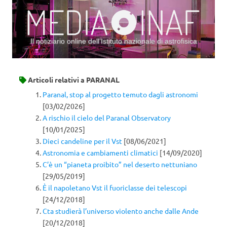
Il notiziario online dell’Istituto nazionale di astrofisica
Vai al contenuto
Articoli relativi a
PARANAL
Paranal, stop al progetto temuto dagli astronomi
[03/02/2026]
A rischio il cielo del Paranal Observatory
[10/01/2025]
Dieci candeline per il Vst
[08/06/2021]
Astronomia e cambiamenti climatici
[14/09/2020]
C’è un “pianeta proibito” nel deserto nettuniano
[29/05/2019]
È il napoletano Vst il fuoriclasse dei telescopi
[24/12/2018]
Cta studierà l’universo violento anche dalle Ande
[20/12/2018]