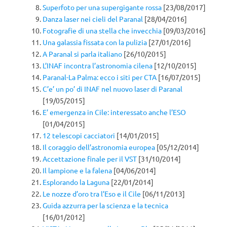
Superfoto per una supergigante rossa
[23/08/2017]
Danza laser nei cieli del Paranal
[28/04/2016]
Fotografie di una stella che invecchia
[09/03/2016]
Una galassia fissata con la pulizia
[27/01/2016]
A Paranal si parla italiano
[26/10/2015]
L’INAF incontra l’astronomia cilena
[12/10/2015]
Paranal-La Palma: ecco i siti per CTA
[16/07/2015]
C’e’ un po’ di INAF nel nuovo laser di Paranal
[19/05/2015]
E’ emergenza in Cile: interessato anche l’ESO
[01/04/2015]
12 telescopi cacciatori
[14/01/2015]
Il coraggio dell’astronomia europea
[05/12/2014]
Accettazione finale per il VST
[31/10/2014]
Il lampione e la falena
[04/06/2014]
Esplorando la Laguna
[22/01/2014]
Le nozze d’oro tra l’Eso e il Cile
[06/11/2013]
Guida azzurra per la scienza e la tecnica
[16/01/2012]