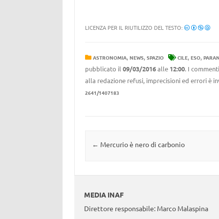
LICENZA PER IL RIUTILIZZO DEL TESTO:
,
,
,
,
ASTRONOMIA
NEWS
SPAZIO
CILE
ESO
PARA
pubblicato il
09/03/2016
alle
12:00
. I commenti
alla redazione refusi, imprecisioni ed errori è 
2641/1407183
Navigazione articolo
←
Mercurio è nero di carbonio
MEDIA INAF
Direttore responsabile: Marco Malaspina