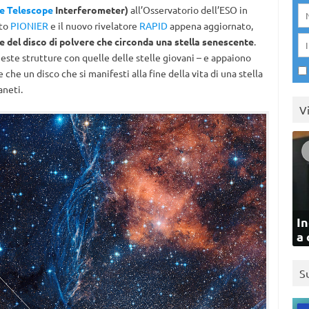
e Telescope
Interferometer)
all’Osservatorio dell’ESO in
nto
PIONIER
e il nuovo rivelatore
RAPID
appena aggiornato,
e del disco di polvere che circonda una stella senescente
.
este strutture con quelle delle stelle giovani – e appaiono
he un disco che si manifesti alla fine della vita di una stella
aneti.
V
In
a 
S