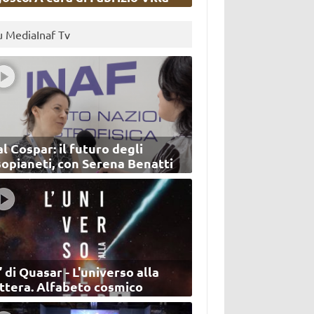
u MediaInaf Tv
l Cospar: il futuro degli
sopianeti, con Serena Benatti
’ di Quasar - L'universo alla
ettera. Alfabeto cosmico