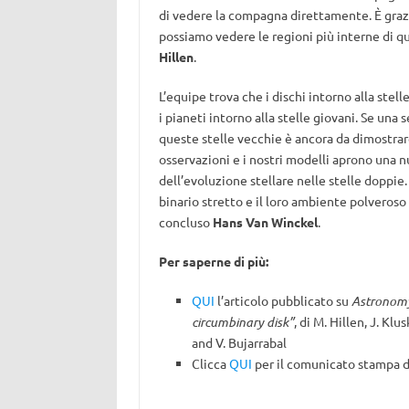
di vedere la compagna direttamente. È grazi
possiamo vedere le regioni più interne di q
Hillen
.
L’equipe trova che i dischi intorno alla stel
i pianeti intorno alla stelle giovani. Se una
queste stelle vecchie è ancora da dimostrar
osservazioni e i nostri modelli aprono una nu
dell’evoluzione stellare nelle stelle doppie
binario stretto e il loro ambiente polveroso
concluso
Hans Van Winckel
.
Per saperne di più:
QUI
l’articolo pubblicato su
Astronomy
circumbinary disk”
, di M. Hillen, J. Kl
and V. Bujarrabal
Clicca
QUI
per il comunicato stampa 