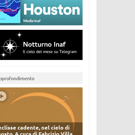
pprofondimento
eclisse cadente, nel cielo di
osto. A cura di Fabrizio Villa