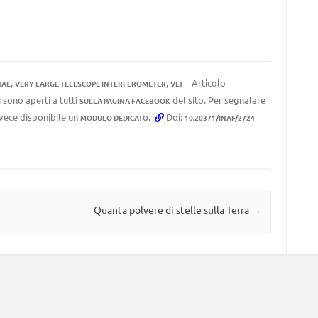
,
,
Articolo
NAL
VERY LARGE TELESCOPE INTERFEROMETER
VLT
 sono aperti a tutti
del sito. Per segnalare
SULLA PAGINA FACEBOOK
invece disponibile un
.
Doi:
MODULO DEDICATO
10.20371/INAF/2724-
Quanta polvere di stelle sulla Terra
→