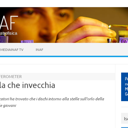
astrofisica
MEDIAINAF TV
INAF
RFEROMETER
la che invecchia
ori ha trovato che i dischi intorno alla stelle sull'orlo della
le giovani
Is