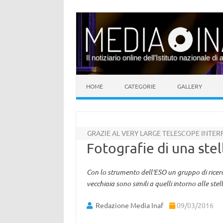
Il notiziario online dell’Istituto nazionale di 
Vai al contenuto
HOME
CATEGORIE
GALLERY
GRAZIE AL VERY LARGE TELESCOPE INTE
Fotografie di una stel
Con lo strumento dell'ESO un gruppo di ricercat
vecchiaia sono simili a quelli intorno alle stel
Redazione Media Inaf
09/03/2016