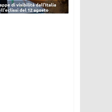
ppe di visibilità dall’Italia
ll'eclissi del 12 agosto