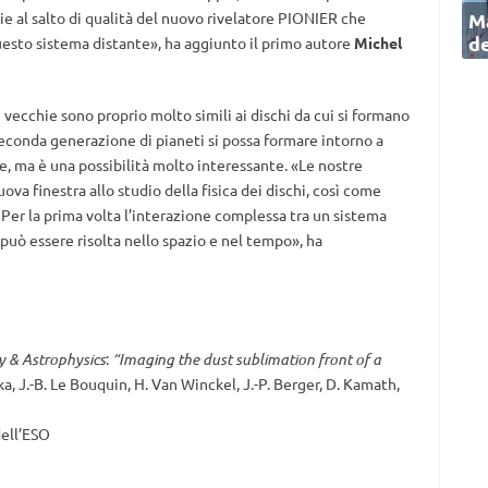
Ma
e al salto di qualità del nuovo rivelatore PIONIER che
de
uesto sistema distante», ha aggiunto il primo autore
Michel
le vecchie sono proprio molto simili ai dischi da cui si formano
 seconda generazione di pianeti si possa formare intorno a
e, ma è una possibilità molto interessante. «Le nostre
ova finestra allo studio della fisica dei dischi, così come
. Per la prima volta l’interazione complessa tra un sistema
 può essere risolta nello spazio e nel tempo», ha
 & Astrophysics
:
“Imaging the dust sublimation front of a
uska, J.-B. Le Bouquin, H. Van Winckel, J.-P. Berger, D. Kamath,
dell’ESO