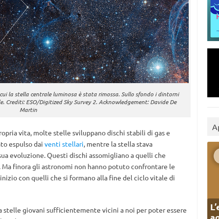
cui la stella centrale luminosa è stata rimossa. Sullo sfondo i dintorni
 Vele. Crediti: ESO/Digitized Sky Survey 2. Acknowledgement: Davide De
Martin
A
pria vita, molte stelle sviluppano dischi stabili di gas e
ato espulso dai
venti stellari
, mentre la stella stava
sua evoluzione. Questi dischi assomigliano a quelli che
i. Ma finora gli astronomi non hanno potuto confrontare le
’inizio con quelli che si formano alla fine del ciclo vitale di
L’
a stelle giovani sufficientemente vicini a noi per poter essere
ag