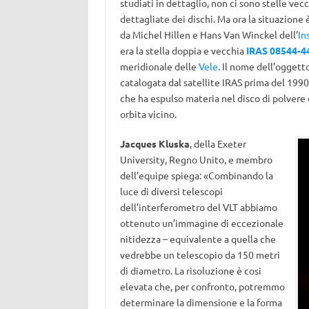
studiati in dettaglio, non ci sono stelle ve
dettagliate dei dischi. Ma ora la situazione
da Michel Hillen e Hans Van Winckel dell’
In
era la stella doppia e vecchia
IRAS 08544-4
meridionale delle
Vele
. Il nome dell’oggetto
catalogata dal satellite IRAS prima del 1990
che ha espulso materia nel disco di polvere 
orbita vicino.
Jacques Kluska
, della Exeter
University, Regno Unito, e membro
dell’equipe spiega: «Combinando la
luce di diversi telescopi
dell’interferometro del VLT abbiamo
ottenuto un’immagine di eccezionale
nitidezza – equivalente a quella che
vedrebbe un telescopio da 150 metri
di diametro. La risoluzione è cosi
elevata che, per confronto, potremmo
determinare la dimensione e la forma