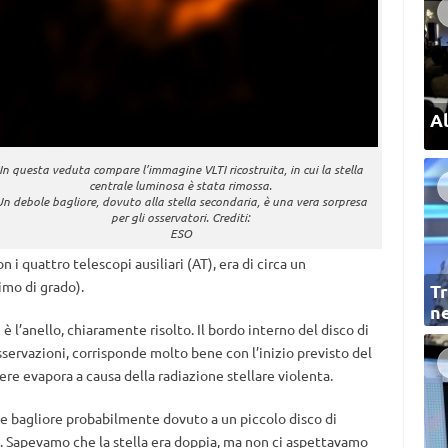
Al
In questa veduta compare l’immagine VLTI ricostruita, in cui la stella
centrale luminosa è stata rimossa.
Un debole bagliore, dovuto alla stella secondaria, è una vera sorpresa
per gli osservatori. Crediti:
ESO
n i quattro telescopi ausiliari (AT), era di circa un
imo di grado).
Tr
ne
 l’anello, chiaramente risolto. Il bordo interno del disco di
sservazioni, corrisponde molto bene con l’inizio previsto del
lvere evapora a causa della radiazione stellare violenta.
le bagliore probabilmente dovuto a un piccolo disco di
. Sapevamo che la stella era doppia, ma non ci aspettavamo