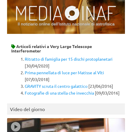
Il notiziario online dell’Istituto nazionale di astrofisica
Vai al contenuto
Articoli relativi a
Very Large Telescope
Interferometer
Ritratto di famiglia per 15 dischi protoplanetari
[30/04/2020]
Prima pennellata di luce per Matisse al Vlti
[07/03/2018]
GRAVITY scruta il centro galattico
[23/06/2016]
Fotografie di una stella che invecchia
[09/03/2016]
Video del giorno