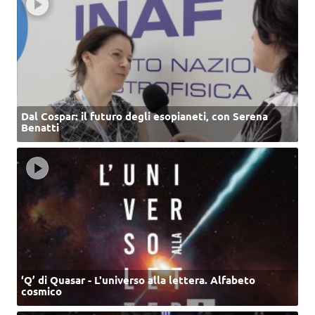
Dal Cospar: il futuro degli esopianeti, con Serena
Benatti
‘Q’ di Quasar - L'universo alla lettera. Alfabeto
cosmico