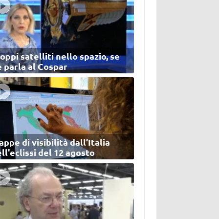
oppi satelliti nello spazio, se
 parla al Cospar
ppe di visibilità dall’Italia
ll'eclissi del 12 agosto