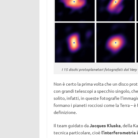
I 15 dischi protoplanetari fotografati dal Very 
Non è certo la prima volta che un disco prot
con grandi telescopi a specchio singolo, ch
solito, infatti, in queste fotografie l’immagin
formano i pianeti rocciosi come la Terra – è
definizione.
Il team guidato da
Jacques Kluska
, della K
tecnica particolare, cioè
l’interferometria 