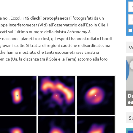
a noi. Eccoli i
15 dischi protoplanetari
fotografati da un
pe Interferometer (Vlti) all’osservatorio dell’Eso in Cile. I
icati sull’ultimo numero della rivista
Astronomy &
scono i pianeti rocciosi, gli esperti hanno studiato i bordi
giovani stelle. Si tratta di regioni caotiche e disordinate, ma
V
he hanno mostrato che tanti esopianeti ravvicinati si
ica (Ua, la distanza tra il Sole e la Terra) attorno alla loro
Da
e
S