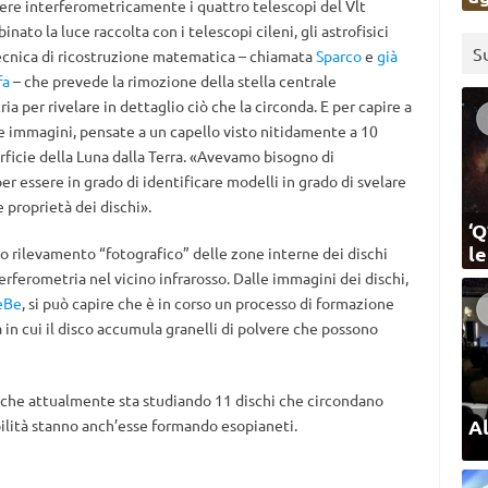
tere interferometricamente i quattro telescopi del Vlt
ato la luce raccolta con i telescopi cileni, gli astrofisici
S
 tecnica di ricostruzione matematica – chiamata
Sparco
e
già
fa
– che prevede la rimozione della stella centrale
a per rivelare in dettaglio ciò che la circonda. E per capire a
te immagini, pensate a un capello visto nitidamente a 10
rficie della Luna dalla Terra. «Avevamo bisogno di
per essere in grado di identificare modelli in grado di svelare
 proprietà dei dischi».
‘Q
l
mo rilevamento “fotografico” delle zone interne dei dischi
erferometria nel vicino infrarosso. Dalle immagini dei dischi,
eBe
, si può capire che è in corso un processo di formazione
à in cui il disco accumula granelli di polvere che possono
ca che attualmente sta studiando 11 dischi che circondano
Al
ilità stanno anch’esse formando esopianeti.