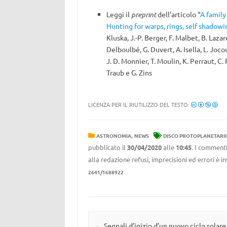
Leggi il
preprint
dell’articolo “
A family
Hunting for warps, rings, self shadow
Kluska, J.-P. Berger, F. Malbet, B. Lazar
Delboulbé, G. Duvert, A. Isella, L. Joco
J. D. Monnier, T. Moulin, K. Perraut, C. 
Traub e G. Zins
LICENZA PER IL RIUTILIZZO DEL TESTO:
,
ASTRONOMIA
NEWS
DISCO PROTOPLANETARI
pubblicato il
30/04/2020
alle
10:45
. I commenti
alla redazione refusi, imprecisioni ed errori è 
2641/1688922
Navigazione articolo
←
Segnali d’inizio d’un nuovo ciclo solare