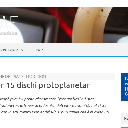
astrofisica
MEDIAINAF TV
INAF
E DEI PIANETI ROCCIOSI
er 15 dischi protoplanetari
trophysics è il primo rilevamento “fotografico“ ad alta
toplanetari attraverso la tecnica dell'interferometria nel vicino
 con lo strumento Pionier del Vlt, si può capire che è in corso un
Is