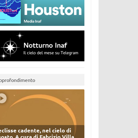
pprofondimento
eclisse cadente, nel cielo di
osto. A cura di Fabrizio Villa