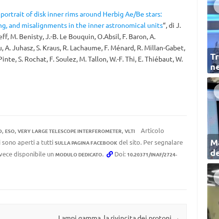
 portrait of disk inner rims around Herbig Ae/Be stars:
ing, and misalignments in the inner astronomical units
“, di J.
eff, M. Benisty, J.-B. Le Bouquin, O.Absil, F. Baron, A.
u, A. Juhasz, S. Kraus, R. Lachaume, F. Ménard, R. Millan-Gabet,
Tr
Pinte, S. Rochat, F. Soulez, M. Tallon, W.-F. Thi, E. Thiébaut, W.
ne
,
,
,
Articolo
O
ESO
VERY LARGE TELESCOPE INTERFEROMETER
VLTI
Ma
 sono aperti a tutti
del sito. Per segnalare
SULLA PAGINA FACEBOOK
de
invece disponibile un
.
Doi:
MODULO DEDICATO
10.20371/INAF/2724-
Lampi gamma, la rivincita dei protoni
→