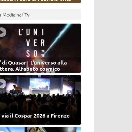
u MediaInaf Tv
’ di Quasar - L'universo alla
ettera. Alfabeto cosmico
 via il Cospar 2026 a Firenze