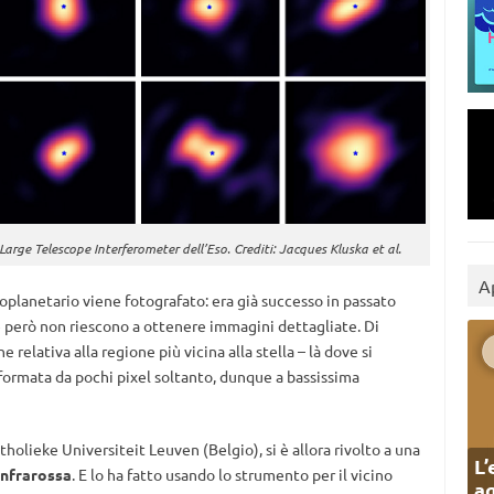
Large Telescope Interferometer dell’Eso. Crediti: Jacques Kluska et al.
A
oplanetario viene fotografato: era già successo in passato
e però non riescono a ottenere immagini dettagliate. Di
e relativa alla regione più vicina alla stella – là dove si
 formata da pochi pixel soltanto, dunque a bassissima
atholieke Universiteit Leuven (Belgio), si è allora rivolto a una
L’
infrarossa
. E lo ha fatto usando lo strumento per il vicino
ag