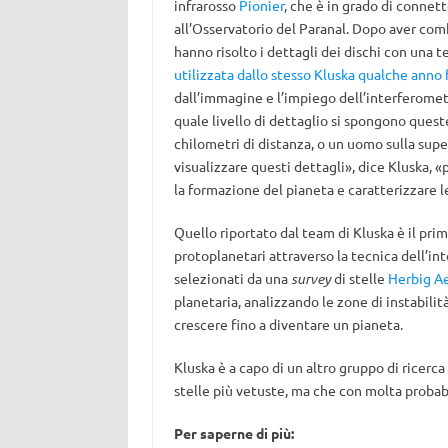
infrarosso
Pionier
, che è in grado di connet
all’Osservatorio del Paranal. Dopo aver combin
hanno risolto i dettagli dei dischi con una
utilizzata dallo stesso Kluska qualche anno 
dall’immagine e l’impiego dell’interferometri
quale livello di dettaglio si spongono ques
chilometri di distanza, o un uomo sulla supe
visualizzare questi dettagli», dice Kluska, «
la formazione del pianeta e caratterizzare le
Quello riportato dal team di Kluska è il pri
protoplanetari attraverso la tecnica dell’int
selezionati da una
survey
di stelle
Herbig A
planetaria, analizzando le zone di instabilit
crescere fino a diventare un pianeta.
Kluska è a capo di un altro gruppo di ricer
stelle più vetuste, ma che con molta probab
Per saperne di più: