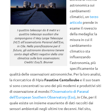
astronomica sui
cambiamenti
climatici, un
terzo
articolo
prende in
esame il rovescio
I quattro telescopi da 8 metri e i
della medaglia: la
quattro telescopi ausiliari che
compongono il Very Large Telescope
misura in cui il
(VLT) all’osservatorio Paranal dell’Eso,
cambiamento
in Cile. Nella pianificazione per il
futuro, gli astronomi dovranno tenere
climatico sta
conto degli effetti negativi della crisi
influenzando
climatica sulle loro osservazioni.
Crediti: Eso/S. Brunier
l’astronomia, più
specificamente la
qualità delle osservazioni astronomiche. Per la loro analisi,
la ricercatrice di Mpia
Faustine Cantalloube
e il suo team
si sono concentrati su uno dei più moderni e produttivi siti
di osservazione al mondo: l’
Osservatorio
di Paranal
dell’European Southern Observatory (Eso)
, in Cile, per il
quale esiste un insieme esauriente di dati raccolti dai
sensori ambientali negli ultimi tre decenni. Nel sito,