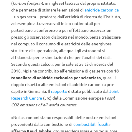
(
Carbon footprint
, in inglese) lasciata dal proprio istituto,
che permette di stimare le emissioni di
anidride carbonica
– un gas serra – prodotte dall’attività di ricerca dell’istituto,
ad esempio attraverso voli intercontinentali per
partecipare a conferenze o per effettuare osservazioni
presso gli osservatori dislocati nel mondo. Senza tralasciare
nel computo il consumo di elettricità delle energivore
strutture di supercalcolo, alle quali gli astronomi si
affidano sia per le simulazioni che per l’analisi dei dati.
Secondo questi calcoli, per le sole attività di ricerca del
2018, Mpia ha contribuito all’emissione di gas serra con
18
tonnellate di anidride carbonica per scienziato
, quasi il
doppio rispetto alle emissioni di anidride carbonica pro-
capite in Germania. Il
rapporto
è stato pubblicato dal
Joint
Research Centre
(Jrc) della Commissione europea
Fossil
CO2 emissions of all world countries
.
«Noi astronomi siamo responsabili delle nostre emissioni
provenienti dalla combustione di
combustibili fossili
»
afferma
Knud Jahnke
,
group leader
a Mpia e primo autore