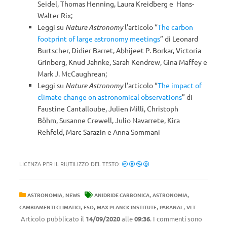
Seidel, Thomas Henning, Laura Kreidberg e Hans-
Walter Rix;
Leggi su
Nature Astronomy
l’articolo “
The carbon
footprint of large astronomy meetings
” di Leonard
Burtscher, Didier Barret, Abhijeet P. Borkar, Victoria
Grinberg, Knud Jahnke, Sarah Kendrew, Gina Maffey e
Mark J. McCaughrean;
Leggi su
Nature Astronomy
l’articolo “
The impact of
climate change on astronomical observations
” di
Faustine Cantalloube, Julien Milli, Christoph
Böhm, Susanne Crewell, Julio Navarrete, Kira
Rehfeld, Marc Sarazin e Anna Sommani
LICENZA PER IL RIUTILIZZO DEL TESTO:
,
,
,
ASTRONOMIA
NEWS
ANIDRIDE CARBONICA
ASTRONOMIA
,
,
,
,
CAMBIAMENTI CLIMATICI
ESO
MAX PLANCK INSTITUTE
PARANAL
VLT
Articolo pubblicato il
14/09/2020
alle
09:36
. I commenti sono