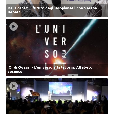
Dal Cospar: il futuro degli esopianeti, con Serena
Benatti
‘Q’ di Quasar - L'universo alla lettera. Alfabeto
cosmico