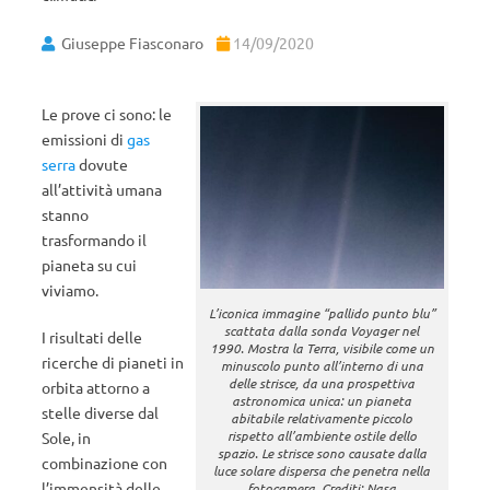
Giuseppe Fiasconaro
14/09/2020
Le prove ci sono: le
emissioni di
gas
serra
dovute
all’attività umana
stanno
trasformando il
pianeta su cui
viviamo.
L’iconica immagine “pallido punto blu”
scattata dalla sonda Voyager nel
I risultati delle
1990. Mostra la Terra, visibile come un
ricerche di pianeti in
minuscolo punto all’interno di una
delle strisce, da una prospettiva
orbita attorno a
astronomica unica: un pianeta
stelle diverse dal
abitabile relativamente piccolo
rispetto all’ambiente ostile dello
Sole, in
spazio. Le strisce sono causate dalla
combinazione con
luce solare dispersa che penetra nella
l’immensità delle
fotocamera. Crediti: Nasa