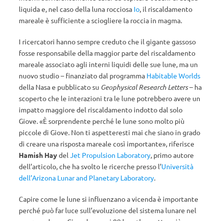
liquida e, nel caso della luna rocciosa
Io
, il riscaldamento
mareale è sufficiente a sciogliere la roccia in magma.
I ricercatori hanno sempre creduto che il gigante gassoso
fosse responsabile della maggior parte del riscaldamento
mareale associato agli interni liquidi delle sue lune, ma un
nuovo studio – finanziato dal programma
Habitable Worlds
della Nasa e pubblicato su
Geophysical Research Letters
– ha
scoperto che le interazioni tra le lune potrebbero avere un
impatto maggiore del riscaldamento indotto dal solo
Giove. «È sorprendente perché le lune sono molto più
piccole di Giove. Non ti aspetteresti mai che siano in grado
di creare una risposta mareale così importante», riferisce
Hamish Hay
del
Jet Propulsion Laboratory
, primo autore
dell’articolo, che ha svolto le ricerche presso l’
Università
dell’Arizona Lunar and Planetary Laboratory
.
Capire come le lune si influenzano a vicenda è importante
perché può far luce sull’evoluzione del sistema lunare nel