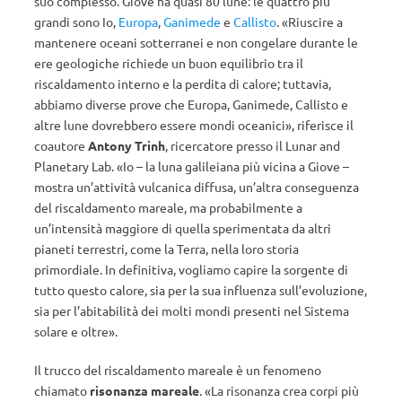
suo complesso. Giove ha quasi 80 lune: le quattro più
grandi sono Io,
Europa
,
Ganimede
e
Callisto
. «Riuscire a
mantenere oceani sotterranei e non congelare durante le
ere geologiche richiede un buon equilibrio tra il
riscaldamento interno e la perdita di calore; tuttavia,
abbiamo diverse prove che Europa, Ganimede, Callisto e
altre lune dovrebbero essere mondi oceanici», riferisce il
coautore
Antony Trinh
, ricercatore presso il Lunar and
Planetary Lab. «Io – la luna galileiana più vicina a Giove –
mostra un’attività vulcanica diffusa, un’altra conseguenza
del riscaldamento mareale, ma probabilmente a
un’intensità maggiore di quella sperimentata da altri
pianeti terrestri, come la Terra, nella loro storia
primordiale. In definitiva, vogliamo capire la sorgente di
tutto questo calore, sia per la sua influenza sull’evoluzione,
sia per l’abitabilità dei molti mondi presenti nel Sistema
solare e oltre».
Il trucco del riscaldamento mareale è un fenomeno
chiamato
risonanza mareale
. «La risonanza crea corpi più