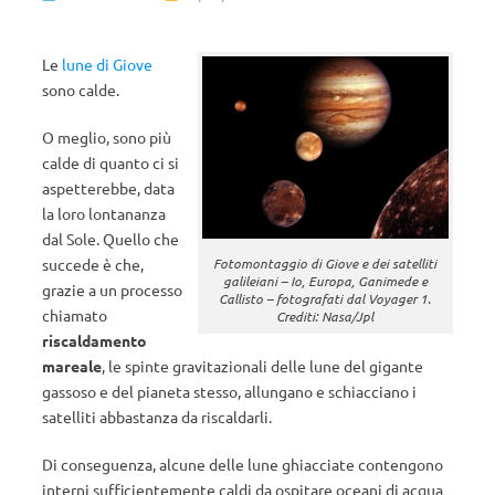
Le
lune di Giove
sono calde.
O meglio, sono più
calde di quanto ci si
aspetterebbe, data
la loro lontananza
dal Sole. Quello che
Fotomontaggio di Giove e dei satelliti
succede è che,
galileiani – Io, Europa, Ganimede e
grazie a un processo
Callisto – fotografati dal Voyager 1.
chiamato
Crediti: Nasa/Jpl
riscaldamento
mareale
, le spinte gravitazionali delle lune del gigante
gassoso e del pianeta stesso, allungano e schiacciano i
satelliti abbastanza da riscaldarli.
Di conseguenza, alcune delle lune ghiacciate contengono
interni sufficientemente caldi da ospitare oceani di acqua