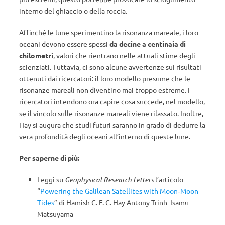
interno del ghiaccio o della roccia.
Affinché le lune sperimentino la risonanza mareale, i loro
oceani devono essere spessi
da decine a centinaia di
chilometri
, valori che rientrano nelle attuali stime degli
scienziati. Tuttavia, ci sono alcune avvertenze sui risultati
ottenuti dai ricercatori: il loro modello presume che le
risonanze mareali non diventino mai troppo estreme. I
ricercatori intendono ora capire cosa succede, nel modello,
se il vincolo sulle risonanze mareali viene rilassato. Inoltre,
Hay si augura che studi futuri saranno in grado di dedurre la
vera profondità degli oceani all’interno di queste lune.
Per saperne di più:
Leggi su
Geophysical Research Letters
l’articolo
“
Powering the Galilean Satellites with Moon‐Moon
Tides
” di Hamish C. F. C. Hay Antony Trinh Isamu
Matsuyama