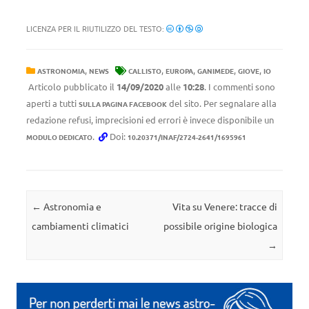
LICENZA PER IL RIUTILIZZO DEL TESTO:
,
,
,
,
,
ASTRONOMIA
NEWS
CALLISTO
EUROPA
GANIMEDE
GIOVE
IO
Articolo pubblicato il
14/09/2020
alle
10:28
. I commenti sono
aperti a tutti
del sito. Per segnalare alla
SULLA PAGINA FACEBOOK
redazione refusi, imprecisioni ed errori è invece disponibile un
.
Doi:
MODULO DEDICATO
10.20371/INAF/2724-2641/1695961
Navigazione articolo
←
Astronomia e
Vita su Venere: tracce di
cambiamenti climatici
possibile origine biologica
→